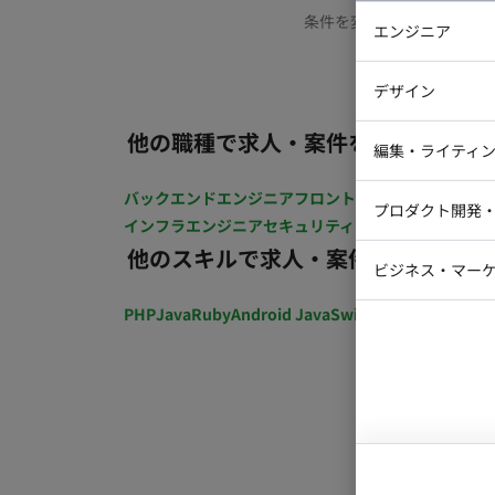
条件を変更するか、もう少
エンジニア
バックエン
デザイン
iOSエンジ
他の職種で求人・案件を探す
Webデザイ
インフラエ
編集・ライティ
テストエン
Webコーダ
グラフィッ
バックエンドエンジニア
フロントエンジニア
iOSエン
プロダクト開発
ラストレー
インフラエンジニア
セキュリティエンジニア
テストエ
編集者・翻
他のスキルで求人・案件を探す
Webディ
ビジネス・マーケ
クトマネー
マーケター
PHP
Java
Ruby
Android Java
Swift
開発ディレクショ
システムコ
コンサルタ
プロンプト