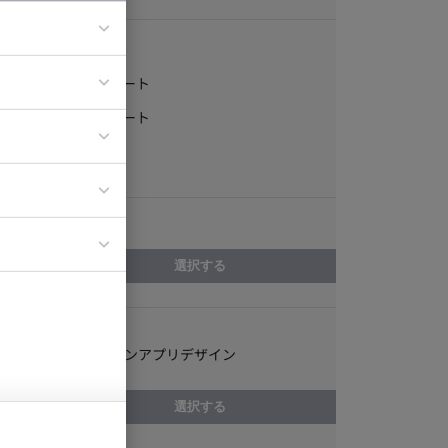
稼働形態
フルリモート
ア
一部リモート
ティブディレク
常駐
ジニア
エリア
イエンティスト
選択する
スキル
スマートフォンアプリデザイン
選択する