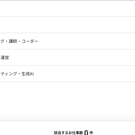
し広い条件設定で検索してみてください。
ドエンジニア
フロントエンジニア
ニア・Androidエンジニア
ゲームプログラマ・エンジニ
アートディレクター・クリエイ
ナー・UI/UXデザイナー
ンジニア
セキュリティエンジニア
ング・講師・コーダー
ター
ジニア・テクニカルサポート
AIエンジニア・機械学習エン
ー
Webライター
クデザイナー・CGデザイナー・イ
ジニア・Androidエンジニア
ゲームプログラマ・エンジニア
・運営
ター
ンジニア・テクニカルサポート
AIエンジニア・機械学習エンジニア
訳・その他ライター
レクター・プロデューサー・プロジェ
データアナリスト・データサ
ティング・生成AI
ジャー
・メディア運用
DX推進
ン
Unity
Objective-C
Python
ンサルタント・ITコンサルタント
ント・企画・セールス
採用・組織開発・制度設計
エンジニアリング
0
該当するお仕事数
件