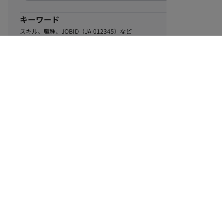
キーワード
スキル、職種、JOBID（JA-012345）など
0
該当するお仕事数
件
この条件で絞り込む
ル
利用規約
個人情報保護方針
サイトマップ