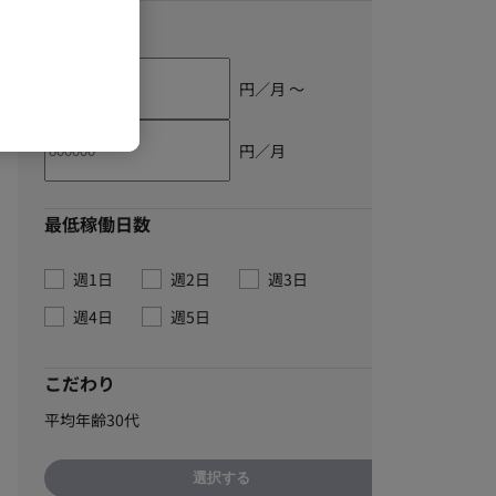
単価
円／月 〜
円／月
最低稼働日数
週1日
週2日
週3日
週4日
週5日
こだわり
平均年齢30代
選択する