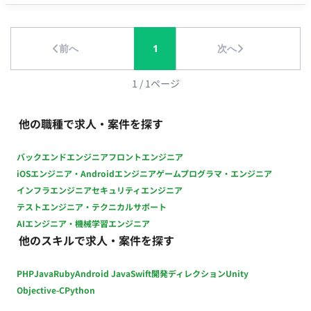
ト 【クオリティコントロール（アートディレクション業務）】
・各種クリエイティブの品質管理 ・アセット管理 ・制作物の最
終チェックおよび改善提案 担当工程：設計・実装・テスト
前へ
1
次へ
【進行管理・折衝業務】 ・セクションメンバーのスケジュール
管理 ・外部協力会社との折衝、スケジュール調整 ・社内外との
調整業務 担当工程：要件定義・保守運用 ■チーム体制 ・アート
1
/
1
ページ
ディレクター ・デザイナー ・プランナー ・エンジニア ■開発
環境 プログラミング言語 ・該当なし インフラ ・該当なし ■働
他の職種で求人・案件を探す
き方 ・稼働量：週5日 ・リモート稼働：一部リモート（週3日出
社／週2日リモート） ・フレックス稼働：10:00～19:00想定
バックエンドエンジニア
フロントエンジニア
iOSエンジニア・Androidエンジニア
ゲームプログラマ・エンジニア
インフラエンジニア
セキュリティエンジニア
テストエンジニア・テクニカルサポート
AIエンジニア・機械学習エンジニア
他のスキルで求人・案件を探す
PHP
Java
Ruby
Android Java
Swift
開発ディレクション
Unity
Objective-C
Python