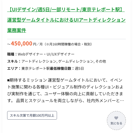
【UIデザイン/週5日/一部リモート/東京テレポート駅】
運営型ゲームタイトルにおけるUIアートディレクション
業務案件
450,000
〜
円／月
（※月160時間稼働の場合・税別）
職種：
Webデザイナー・UI/UXデザイナー
スキル：
アートディレクション, ゲームディレクション, その他
エリア：
東京テレポート駅
最低稼働日数：
週5日
■期待するミッション 運営型ゲームタイトルにおいて、イベン
ト施策に関わる各種UI・ビジュアル制作のディレクションおよ
び実制作を通じて、ユーザー体験の向上に貢献していただきま
す。 品質とスケジュールを両立しながら、社内外メンバーと連
携し、安定した運営体制の構築を推進していただくポジション
です。 ■業務内容・担当工程 【イベント施策に関わるデザイン
スキル次第で月額100万円以上
制作】 ・ロゴデザイン、アイコン制作など各種クリエイティブ
制作 ・UIパーツやビジュアル素材の作成 担当工程：実装・テス