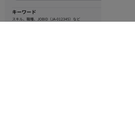
キーワード
スキル、職種、JOBID（JA-012345）など
0
該当するお仕事数
件
この条件で絞り込む
ル
利用規約
個人情報保護方針
サイトマップ