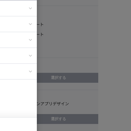
稼働形態
フルリモート
ア
一部リモート
ティブディレク
常駐
ジニア
エリア
イエンティスト
選択する
スキル
スマートフォンアプリデザイン
選択する