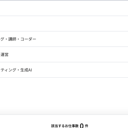
し広い条件設定で検索してみてください。
ドエンジニア
フロントエンジニア
ニア・Androidエンジニア
ゲームプログラマ・エンジニ
アートディレクター・クリエイ
ナー・UI/UXデザイナー
ンジニア
セキュリティエンジニア
ング・講師・コーダー
ター
ジニア・テクニカルサポート
AIエンジニア・機械学習エン
ー
Webライター
クデザイナー・CGデザイナー・イ
ジニア・Androidエンジニア
ゲームプログラマ・エンジニア
・運営
ター
ンジニア・テクニカルサポート
AIエンジニア・機械学習エンジニア
訳・その他ライター
レクター・プロデューサー・プロジェ
データアナリスト・データサ
ティング・生成AI
ジャー
・メディア運用
DX推進
ン
Unity
Objective-C
Python
ンサルタント・ITコンサルタント
ント・企画・セールス
採用・組織開発・制度設計
エンジニアリング
0
該当するお仕事数
件