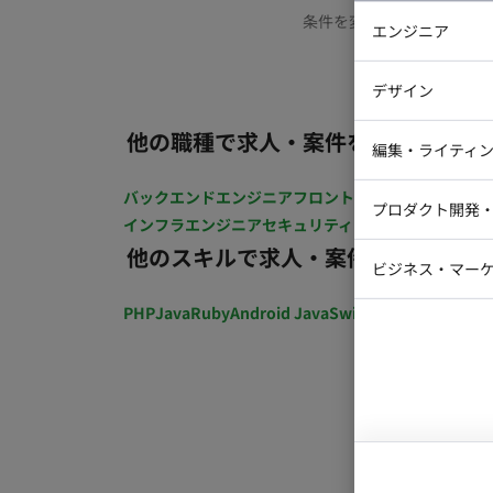
条件を変更するか、もう少
エンジニア
バックエン
デザイン
iOSエンジ
他の職種で求人・案件を探す
Webデザイ
インフラエ
編集・ライティ
テストエン
Webコーダ
グラフィッ
バックエンドエンジニア
フロントエンジニア
iOSエン
プロダクト開発
ラストレー
インフラエンジニア
セキュリティエンジニア
テストエ
編集者・翻
他のスキルで求人・案件を探す
Webディ
ビジネス・マーケ
クトマネー
マーケター
PHP
Java
Ruby
Android Java
Swift
開発ディレクショ
システムコ
コンサルタ
プロンプト