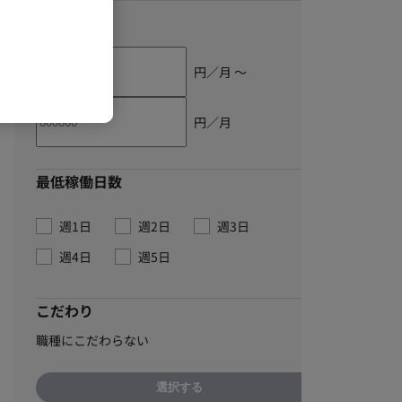
単価
円／月 〜
円／月
最低稼働日数
週1日
週2日
週3日
週4日
週5日
こだわり
職種にこだわらない
選択する