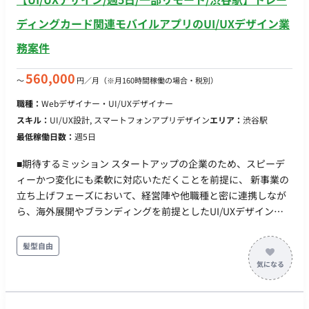
ディングカード関連モバイルアプリのUI/UXデザイン業
務案件
560,000
〜
円／月
（※月160時間稼働の場合・税別）
職種：
Webデザイナー・UI/UXデザイナー
スキル：
UI/UX設計, スマートフォンアプリデザイン
エリア：
渋谷駅
最低稼働日数：
週5日
■期待するミッション スタートアップの企業のため、スピーデ
ィーかつ変化にも柔軟に対応いただくことを前提に、 新事業の
立ち上げフェーズにおいて、経営陣や他職種と密に連携しなが
ら、海外展開やブランディングを前提としたUI/UXデザインを
牽引していただくことを期待しています。 少人数のスタートア
ップ特有の不確実性を楽しみつつ、自ら手を動かしてデザイン
髪型自由
の仕組み化を行い、プロダクトの成長に貢献していただく役割
です。 ■業務内容 ・海外ユーザー向けのUI/UX設計 ・購入・流
通・継続利用までの体験設計 ・toCアプリ、マーケットプレイ
ス、コミュニティ機能のUI設計 ・プロダクト全体の使いやす