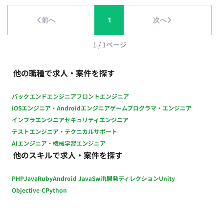
可） ■チーム体制 社内の制作部メンバーと一緒に進めていただ
前へ
1
次へ
きます。 ■業務の流れ （※詳細ヒアリング必要：どのような依
頼フローになるか等） ■開発環境 アプリ：CIPPO（シッポ） ツ
ール：Illustrator, Photoshop, inDesign ■開発フェーズと予定
1
/
1
ページ
既存制作業務の進行、および新規アプリ企画の立ち上げフェー
ズ（アプリのデザインは完成している、） ■案件の魅力（会社
他の職種で求人・案件を探す
について・サービスについて） 正社員ほどのリソースは割けな
いが、スキルを活かして新規アプリの企画など裁量を持って働
バックエンドエンジニア
フロントエンジニア
きたい方にマッチする環境です。 ■リモート稼働について ・フ
iOSエンジニア・Androidエンジニア
ゲームプログラマ・エンジニア
ルリモート可能 ■働き方 ・別日も網羅的に稼働していただきた
インフラエンジニア
セキュリティエンジニア
いが、月の中旬ごろに集中的に稼働ができる方
テストエンジニア・テクニカルサポート
AIエンジニア・機械学習エンジニア
他のスキルで求人・案件を探す
PHP
Java
Ruby
Android Java
Swift
開発ディレクション
Unity
Objective-C
Python