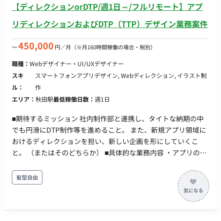
【ディレクションorDTP/週1日～/フルリモート】アプ
さ・継続利用率向上に向けた改善 ■ 働き方 ・コアタイム：
13:00~17:00 ・基本リモート（最初の2回ほど＋必要に応じて対
リディレクションおよびDTP（TTP）デザイン業務案件
面打ち合わせ） ・フレックス稼働：可
450,000
〜
円／月
（※月160時間稼働の場合・税別）
職種：
Webデザイナー・UI/UXデザイナー
スキ
スマートフォンアプリデザイン, Webディレクション, イラスト制
ル：
作
エリア：
秋田駅
最低稼働日数：
週1日
■期待するミッション 社内制作部と連携し、タイトな納期の中
でも円滑にDTP制作等を進めること。 また、新規アプリ領域に
おけるディレクションを担い、新しい企画を形にしていくこ
と。 （またはそのどちらか） ■具体的な業務内容 ・アプリのデ
ィレクション、新規企画の立案・推進 ・DTPデザイン業務、ホ
ームページ関連の作業 ・社内制作部との連携、進行管理 ※アプ
髪型自由
リディレクションとDTP作業の両方をご対応いただける方がベ
ストですが、どちらか一方のみの得意領域でのご参画もご相談
可能です。 ■担当工程（業務範囲） 企画立案からディレクショ
ン、DTP・デザイン実務まで（※スキルやご希望に応じて調整