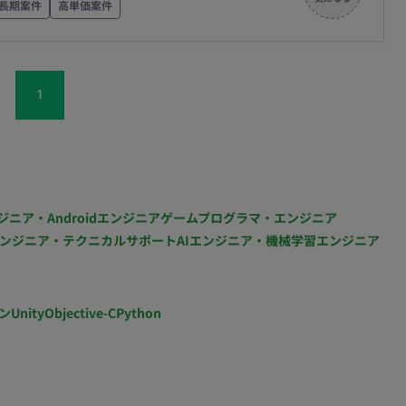
長期案件
高単価案件
の最終チェックおよび改善提案 担当工程：設計・実装・
ョンメンバーのスケジュール管理 ・外部協力会社との折
務 担当工程：要件定義・保守運用 ■チーム体制 ・アー
1
 ・エンジニア ■開発環境 プログラミング言語 ・該当な
量：週5日 ・リモート稼働：一部リモート（週3日出社／週
9:00想定
ジニア・Androidエンジニア
ゲームプログラマ・エンジニア
ンジニア・テクニカルサポート
AIエンジニア・機械学習エンジニア
ン
Unity
Objective-C
Python