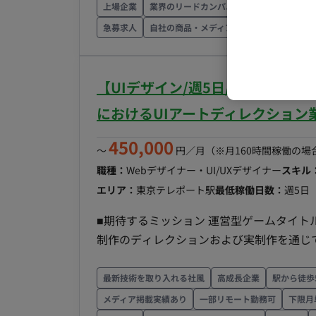
像、家族像から告知に適した業界をイメー
上場企業
業界のリードカンパニー
高成長企業
ローチ ◎クライアント候補へのアプローチと提案 ・クライアントの事業形態に合わせた企画と提
急募求人
自社の商品・メディアを扱う
面談1回
案 ・クライアントの課題に対するソリュー
ンジニアなどで構成されるプロジェクトチ
ついて議論 ◎効果分析とフォローアップ ・カスタマーサクセスチームと協力し、クライアントへ
【UIデザイン/週5日/一部リモ
のサービス導入後の効果分析 ・効果の最大
におけるUIアートディレクション
パートナー企業とのコミュニケーション業
開拓・関係構築・案件創出・一部進行ディ
450,000
〜
円／月
（※月160時間稼働の場
連絡を行い、案件の進捗状況や課題につい
職種：
Webデザイナー・UI/UXデザイナー
スキル
解決策を模索・提示 ■役割 ・法人営業および、広告事業を拡大するための販売チャネル強化・外部
エリア：
東京テレポート駅
最低稼働日数：
週5日
パートナーとの提携・代理店網の構築 ・
材の企画・検討・実現 ■組織体制】※今後の想定される体制 営業担当：5-6名 営業アシスタント：
■期待するミッション 運営型ゲームタイト
2～3名 カスタマーサクセス：1-2名 ■使用ツール コミュニケ―ション：Slack ドキュメント関連：
制作のディレクションおよび実制作を通じ
Google Workspace、Notion プロジェクト管
とスケジュールを両立しながら、社内外メ
働き方 ・開始日：最短8月1日 ・週5日×1
ただくポジションです。 ■業務内容・担当
最新技術を取り入れる社風
高成長企業
駅から徒歩
ザイン、アイコン制作など各種クリエイティ
メディア掲載実績あり
一部リモート勤務可
下限月
程：実装・テスト 【クオリティコントロー