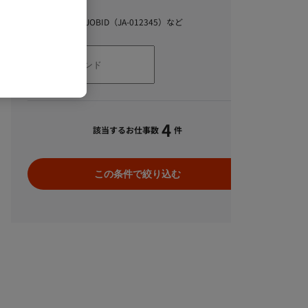
キーワード
スキル、職種、JOBID（JA-012345）など
4
該当するお仕事数
件
この条件で絞り込む