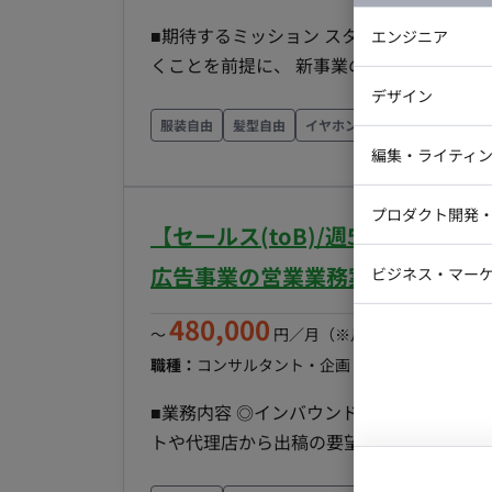
ニケーション：Slack ■働
■期待するミッション スタートアップの
エンジニア
くことを前提に、 新事業の立ち上げフェ
バックエン
展開やブランディングを前提としたUI/U
デザイン
iOSエンジ
人数のスタートアップ特有の不確実性を楽
服装自由
髪型自由
イヤホンOK
従業員99名以下
Webデザイ
い、プロダクトの成長に貢献していただく役割です。 ■業務内容 ・海外ユーザー
インフラエ
編集・ライティ
・購入・流通・継続利用までの体験設計 ・
テストエン
Webコーダ
グラフィッ
UI設計 ・プロダクト全体の使いやすさ・継続利用率向上に
プロダクト開発
ラストレー
【セールス(toB)/週5日/一部リ
編集者・翻
13:00~17:00 ・基本リモート（最初
Webディ
働：可
広告事業の営業業務案件
ビジネス・マーケ
クトマネー
マーケター
システムコ
480,000
〜
円／月
（※月160時間稼働の場
コンサルタ
職種：
コンサルタント・企画・セールス
スキル：
プロンプト
■業務内容 ◎インバウンド営業 ※ありが
トや代理店から出稿の要望をいただいてい
ントのニーズのヒアリングや広告提案 ◎アウトバウンド営業：アタックリストの作成 ・ユーザー