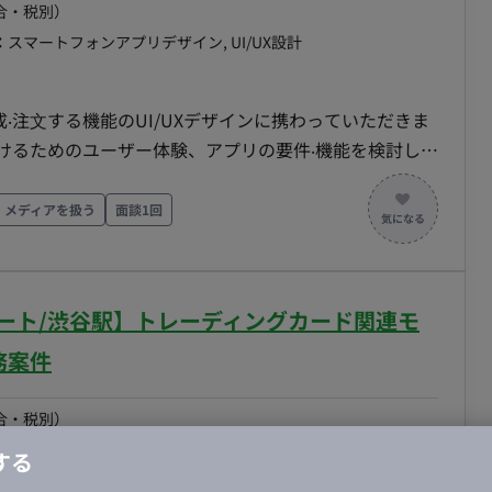
合・税別）
：
スマートフォンアプリデザイン, UI/UX設計
‧注⽂する機能のUI/UXデザインに携わっていただきま
リ仕様の作成 などから、ご経験‧スキルとマッチする内容
‧商品開発などのチームメンバーと連携して、アプリを通じ
・メディアを扱う
面談1回
わっていただきたいと考えています。 ■具体的な
キルとマッチした内容をご担当いただきます。 ・スマー
X設計‧デザイン プリント商材（ポストカード、カレンダ
リモート/渋谷駅】トレーディングカード関連モ
⽂に関する体験‧機能 商品の購⼊をサポートするための体
ただくためのコンテンツ制作 アプリ内LP、バナー、商
務案件
ジニアが実装時に参照する仕様ドキュメントの作成 ア
どを記載した仕様ドキュメン トの作成 UI/UXデザイ
合・税別）
エンジニアとコミュ ニケーションを取りながら作成して
：
UI/UX設計, スマートフォンアプリデザイン
エリア：
渋谷駅
する