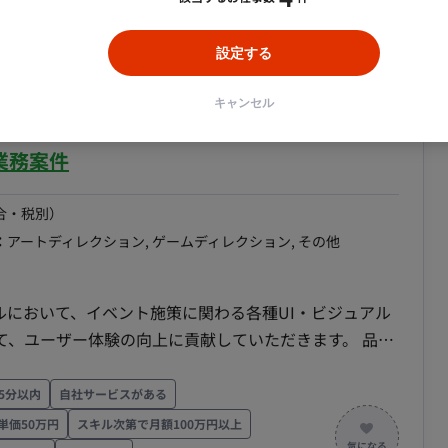
ジし、獲得に向けたクライアントをピックアップ・アプ
自社サービスがある
メディア掲載実績あり
長期案件
設定する
ション提案 ・クライアントニーズを収集し、PdMやエ
ームメンバーに共有、解決のための施策や機能の開発に
キャンセル
ート/東京テレポート駅】運営型ゲームタイトル
化と継続的なサポートのためのフォローアップ活動 ◎
業務案件
務 ・広告代理店等のパートナー企業との折衝業務（新規
レクションなど） ・パートナー企業との定期的な会議や
合・税別）
て協議 ・問題や課題が発生した場合には、迅速に対処し
：
アートディレクション, ゲームディレクション, その他
世界観と調和しつつ、広告主にとっても価値のある広告商
ルにおいて、イベント施策に関わる各種UI・ビジュアル
て、ユーザー体験の向上に貢献していただきます。 品質
理：Jira その他：HubSpot、Google Ad Manager ■
ンバーと連携し、安定した運営体制の構築を推進してい
日8時間 ・一部リモート(週2日渋谷オフィス出社)
工程 【イベント施策に関わるデザイン制作】 ・ロゴデ
5分以内
自社サービスがある
ブ制作 ・UIパーツやビジュアル素材の作成 担当工
単価50万円
スキル次第で月額100万円以上
ル（アートディレクション業務）】 ・各種クリエイテ