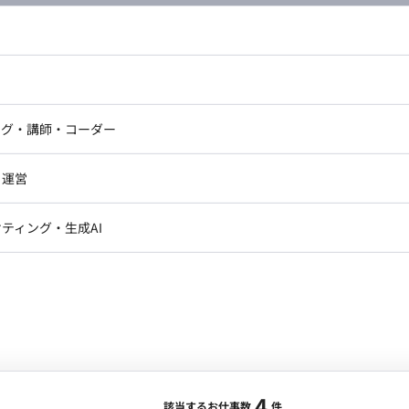
き方 開始日：2026年4月 リモート可否：フルリモート可能
企業のため、スピーディーかつ変化にも柔軟に対応いただ
ーズにおいて、経営陣や他職種と密に連携しながら、海外
ドエンジニア
フロントエンジニア
Xデザインを牽引していただくことを期待しています。 少
ニア・Androidエンジニア
ゲームプログラマ・エンジニ
しみつつ、自ら手を動かしてデザインの仕組み化を行
自社サービスがある
急募求人
BtoCサービス
アートディレクター・クリエイ
ナー・UI/UXデザイナー
向けのUI/UX設計
ンジニア
セキュリティエンジニア
ング・講師・コーダー
ター
toCアプリ、マーケットプレイス、コミュニティ機能の
ジニア・テクニカルサポート
AIエンジニア・機械学習エン
ー
Webライター
クデザイナー・CGデザイナー・イ
向けた改善 ■ 働き方 ・コアタイム：
・運営
ター
モート/渋谷駅】自社プロダクト(家族アルバム)
訳・その他ライター
の2回ほど＋必要に応じて対面打ち合わせ） ・フレックス稼
レクター・プロデューサー・プロジェ
データアナリスト・データサ
ティング・生成AI
ジャー
・メディア運用
DX推進
ンサルタント・ITコンサルタント
合・税別）
ント・企画・セールス
採用・組織開発・制度設計
その他
エリア：
渋谷駅
最低稼働日数：
週5日
エンジニアリング
たいことにブランド浸透により、すでに多くのクライアン
ます。 ・インバウンドの問い合わせ窓口業務、クライア
4
該当するお仕事数
件