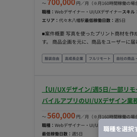
700,000
〜
円／月
（※月160時間稼働の場
職種：
Webデザイナー・UI/UXデザイナー
スキル
エリア：
代々木八幡駅
最低稼働日数：
週5日
■案件概要 写真を使ったプリント商材を作成
す。 商品企画を元に、商品をユーザーに届けるためのユーザー体験、アプリの要件‧機能を検討し、
UI/UXデザイン‧コンテンツの制作、アプ
をご担当いただきます。 PM‧エンジニア
服装自由
高成長企業
フルリモート
自社の商品
てユーザーに価値を届けるまでの⼀連の体験に関
業務内容 以下の業務内容から、ご経験‧ス
トフォンアプリの企画、要件定義、UI/U
【UI/UXデザイン/週5日/一部
ー、フォトブックなど）の作成‧編 集‧注
験‧機能 ・商品の魅⼒を伝え、購⼊してい
バイルアプリのUI/UXデザイン業
品説明などのコンテンツデザイン ・エン
560,000
プリの仕様、機能要件、制約、エラー処理な
〜
円／月
（※月160時間稼働の場
ナーだけで完成させることは難しいため、
職種：
Webデザイナー・UI/UXデザイナー
スキル
職種を選択
いきます ■利用ツール デザイン：Figma ドキュメント‧タスク管理：Notion、Google Drive コミュ
最低稼働日数：
週5日