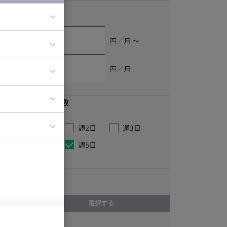
単価
円／月 〜
ア
ティブディレク
円／月
ジニア
最低稼働日数
イエンティスト
週1日
週2日
週3日
週4日
週5日
こだわり
選択する