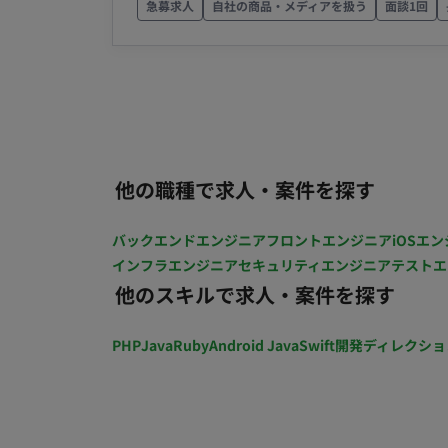
急募求人
自社の商品・メディアを扱う
面談1回
ィブの品質管理 ・アセット管理 ・制作物
テスト 【進行管理・折衝業務】 ・セクシ
衝、スケジュール調整 ・社内外との調整業
トディレクター ・デザイナー ・プランナー
し インフラ ・該当なし ■働き方 ・稼働
2日リモート） ・フレックス稼働：10:00～1
他の職種で求人・案件を探す
バックエンドエンジニア
フロントエンジニア
iOSエン
インフラエンジニア
セキュリティエンジニア
テストエ
他のスキルで求人・案件を探す
PHP
Java
Ruby
Android Java
Swift
開発ディレクショ