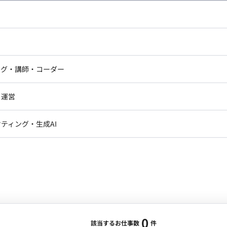
し広い条件設定で検索してみてください。
ドエンジニア
フロントエンジニア
ニア・Androidエンジニア
ゲームプログラマ・エンジニ
アートディレクター・クリエイ
ナー・UI/UXデザイナー
ンジニア
セキュリティエンジニア
ング・講師・コーダー
ター
ジニア・テクニカルサポート
AIエンジニア・機械学習エン
ー
Webライター
クデザイナー・CGデザイナー・イ
ジニア・Androidエンジニア
ゲームプログラマ・エンジニア
・運営
ター
ンジニア・テクニカルサポート
AIエンジニア・機械学習エンジニア
訳・その他ライター
レクター・プロデューサー・プロジェ
データアナリスト・データサ
ティング・生成AI
ジャー
・メディア運用
DX推進
ン
Unity
Objective-C
Python
ンサルタント・ITコンサルタント
ント・企画・セールス
採用・組織開発・制度設計
エンジニアリング
0
該当するお仕事数
件