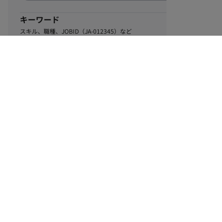
キーワード
スキル、職種、JOBID（JA-012345）など
0
該当するお仕事数
件
この条件で絞り込む
ル
利用規約
個人情報保護方針
サイトマップ