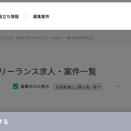
役立ち情報
募集案件
ステック（旧クラウドテック）
>
Dart
>
椅子が5万円以上
のフリーランス求人・案件一覧
募集中のみ表示
仕事は見つかりませんでした。
する