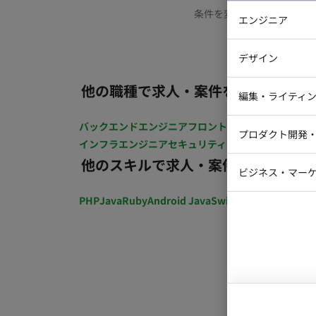
条件を変更するか、もう少
エンジニア
バックエン
デザイン
iOSエンジ
他の職種で求人・案件を探す
Webデザイ
インフラエ
編集・ライティ
テストエン
Webコーダ
グラフィッ
バックエンドエンジニア
フロントエンジニア
iOSエン
プロダクト開発
ラストレー
インフラエンジニア
セキュリティエンジニア
テストエ
編集者・翻
他のスキルで求人・案件を探す
Webディ
ビジネス・マーケ
クトマネー
マーケター
PHP
Java
Ruby
Android Java
Swift
開発ディレクショ
システムコ
コンサルタ
プロンプト