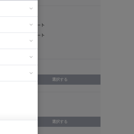
稼働形態
フルリモート
ア
一部リモート
ティブディレク
常駐
ジニア
エリア
イエンティスト
選択する
スキル
Dart
選択する