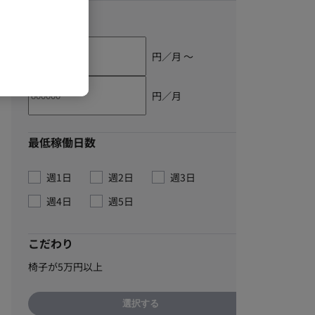
単価
円／月 〜
円／月
最低稼働日数
週1日
週2日
週3日
週4日
週5日
こだわり
椅子が5万円以上
選択する