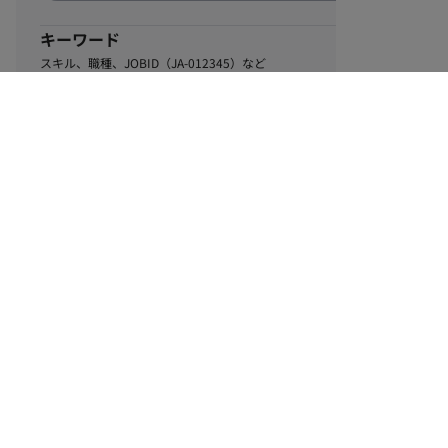
キーワード
スキル、職種、JOBID（JA-012345）など
0
該当するお仕事数
件
この条件で絞り込む
ル
利用規約
個人情報保護方針
サイトマップ