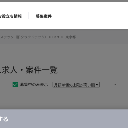
お役立ち情報
募集案件
ステック（旧クラウドテック）
>
Dart
>
東京都
ンス求人・案件一覧
募集中のみ表示
仕事は見つかりませんでした。
する