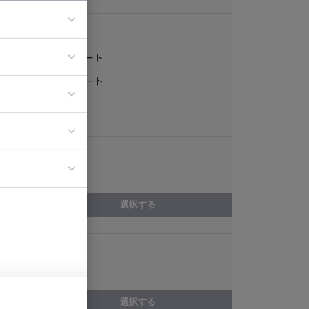
稼働形態
フルリモート
ア
一部リモート
ティブディレク
常駐
ジニア
エリア
イエンティスト
東京都
選択する
スキル
Dart
選択する