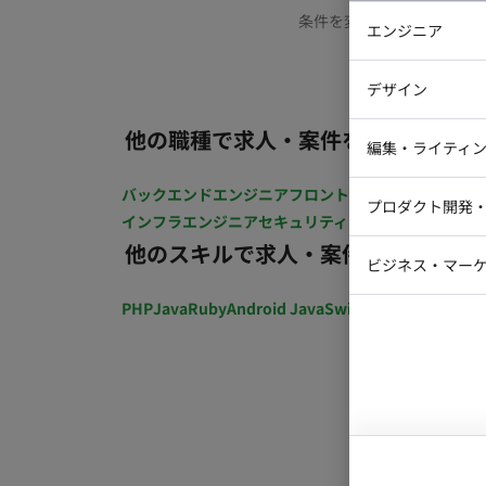
条件を変更するか、もう少
エンジニア
バックエン
デザイン
iOSエンジ
他の職種で求人・案件を探す
Webデザイ
インフラエ
編集・ライティ
テストエン
Webコーダ
グラフィッ
バックエンドエンジニア
フロントエンジニア
iOSエン
プロダクト開発
ラストレー
インフラエンジニア
セキュリティエンジニア
テストエ
編集者・翻
他のスキルで求人・案件を探す
Webディ
ビジネス・マーケ
クトマネー
マーケター
PHP
Java
Ruby
Android Java
Swift
開発ディレクショ
システムコ
コンサルタ
プロンプト