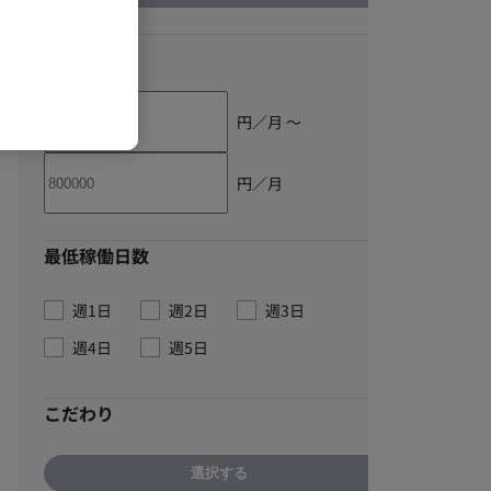
単価
円／月 〜
円／月
最低稼働日数
週1日
週2日
週3日
週4日
週5日
こだわり
選択する