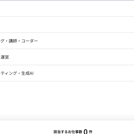
し広い条件設定で検索してみてください。
ドエンジニア
フロントエンジニア
ニア・Androidエンジニア
ゲームプログラマ・エンジニ
アートディレクター・クリエイ
ナー・UI/UXデザイナー
ンジニア
セキュリティエンジニア
ング・講師・コーダー
ター
ジニア・テクニカルサポート
AIエンジニア・機械学習エン
ー
Webライター
クデザイナー・CGデザイナー・イ
ジニア・Androidエンジニア
ゲームプログラマ・エンジニア
・運営
ター
ンジニア・テクニカルサポート
AIエンジニア・機械学習エンジニア
訳・その他ライター
レクター・プロデューサー・プロジェ
データアナリスト・データサ
ティング・生成AI
ジャー
・メディア運用
DX推進
ン
Unity
Objective-C
Python
ンサルタント・ITコンサルタント
ント・企画・セールス
採用・組織開発・制度設計
エンジニアリング
0
該当するお仕事数
件