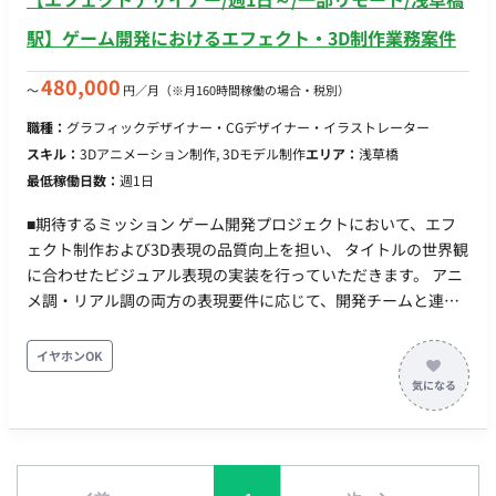
駅】ゲーム開発におけるエフェクト・3D制作業務案件
480,000
〜
円／月
（※月160時間稼働の場合・税別）
職種：
グラフィックデザイナー・CGデザイナー・イラストレーター
スキル：
3Dアニメーション制作, 3Dモデル制作
エリア：
浅草橋
最低稼働日数：
週1日
■期待するミッション ゲーム開発プロジェクトにおいて、エフ
ェクト制作および3D表現の品質向上を担い、 タイトルの世界観
に合わせたビジュアル表現の実装を行っていただきます。 アニ
メ調・リアル調の両方の表現要件に応じて、開発チームと連携
しながら制作を進めるポジションです。 ■業務内容・担当工程
【エフェクト制作】 ・演出、スキル演出などのエフェクト制作
イヤホンOK
・アニメ調表現における視覚効果の設計・実装 ・アイドル育成
系ゲームのデザインをご担当いただきます ■働き方 稼働量：ス
キル・ポジションにより応相談 リモート稼働：一部リモート
（出社対応の可能性あり） フレックス稼働：応相談