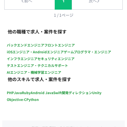
前へ
1
次へ
1
/
1
ページ
他の職種で求人・案件を探す
バックエンドエンジニア
フロントエンジニア
iOSエンジニア・Androidエンジニア
ゲームプログラマ・エンジニア
インフラエンジニア
セキュリティエンジニア
テストエンジニア・テクニカルサポート
AIエンジニア・機械学習エンジニア
他のスキルで求人・案件を探す
PHP
Java
Ruby
Android Java
Swift
開発ディレクション
Unity
Objective-C
Python