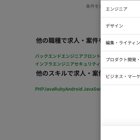
条件を変更するか、もう少
エンジニア
バックエン
デザイン
iOSエンジ
他の職種で求人・案件を探す
Webデザイ
インフラエ
編集・ライティ
テストエン
Webコーダ
グラフィッ
バックエンドエンジニア
フロントエンジニア
iOSエン
プロダクト開発
ラストレー
インフラエンジニア
セキュリティエンジニア
テストエ
編集者・翻
他のスキルで求人・案件を探す
Webディ
ビジネス・マーケ
クトマネー
マーケター
PHP
Java
Ruby
Android Java
Swift
開発ディレクショ
システムコ
コンサルタ
プロンプト