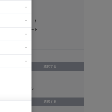
稼働形態
フルリモート
ア
一部リモート
ティブディレク
常駐
ジニア
エリア
イエンティスト
選択する
スキル
ゲームデザイン
選択する