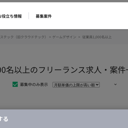
お役立ち情報
募集案件
ステック（旧クラウドテック）
>
ゲームデザイン
>
従業員1,000名以上
000名以上のフリーランス求人・案件
募集中のみ表示
仕事は見つかりませんでした。
する