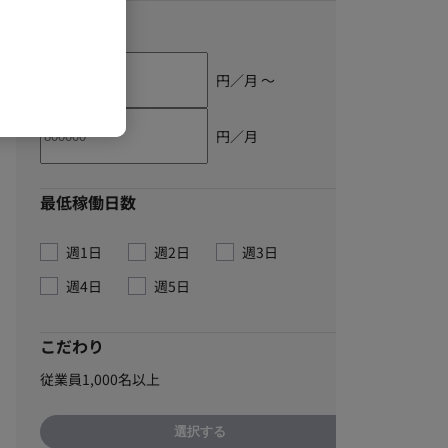
単価
円／月 〜
円／月
最低稼働日数
週1日
週2日
週3日
週4日
週5日
こだわり
従業員1,000名以上
選択する