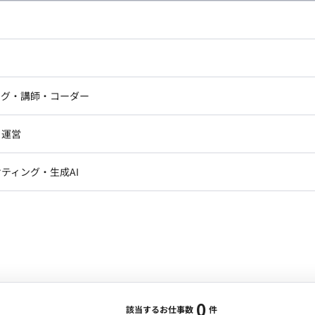
し広い条件設定で検索してみてください。
ドエンジニア
フロントエンジニア
ニア・Androidエンジニア
ゲームプログラマ・エンジニ
アートディレクター・クリエイ
ナー・UI/UXデザイナー
ンジニア
セキュリティエンジニア
ング・講師・コーダー
ター
ジニア・テクニカルサポート
AIエンジニア・機械学習エン
ー
Webライター
クデザイナー・CGデザイナー・イ
ジニア・Androidエンジニア
ゲームプログラマ・エンジニア
・運営
ター
ンジニア・テクニカルサポート
AIエンジニア・機械学習エンジニア
訳・その他ライター
レクター・プロデューサー・プロジェ
データアナリスト・データサ
ティング・生成AI
ジャー
・メディア運用
DX推進
ン
Unity
Objective-C
Python
ンサルタント・ITコンサルタント
ント・企画・セールス
採用・組織開発・制度設計
エンジニアリング
0
該当するお仕事数
件