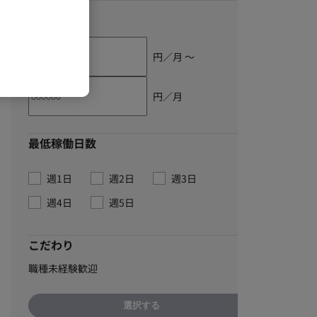
単価
円／月 〜
円／月
最低稼働日数
週1日
週2日
週3日
週4日
週5日
こだわり
職種未経験歓迎
選択する