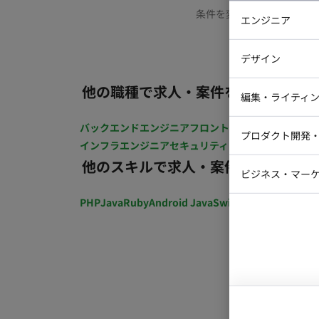
条件を変更するか、もう少
エンジニア
バックエン
デザイン
iOSエンジ
他の職種で求人・案件を探す
Webデザイ
インフラエ
編集・ライティ
テストエン
Webコーダ
グラフィッ
バックエンドエンジニア
フロントエンジニア
iOSエン
プロダクト開発
ラストレー
インフラエンジニア
セキュリティエンジニア
テストエ
編集者・翻
他のスキルで求人・案件を探す
Webディ
ビジネス・マーケ
クトマネー
マーケター
PHP
Java
Ruby
Android Java
Swift
開発ディレクショ
システムコ
コンサルタ
プロンプト