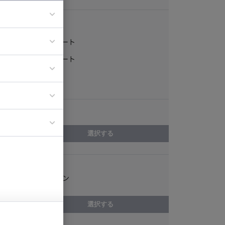
稼働形態
フルリモート
ア
一部リモート
ティブディレク
常駐
ジニア
エリア
イエンティスト
選択する
スキル
ゲームデザイン
選択する