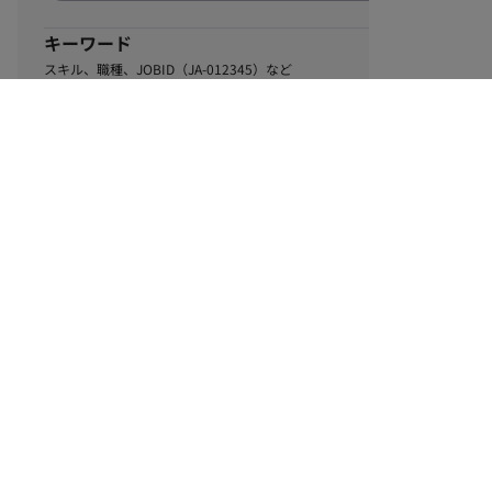
キーワード
スキル、職種、JOBID（JA-012345）など
0
該当するお仕事数
件
この条件で絞り込む
ル
利用規約
個人情報保護方針
サイトマップ