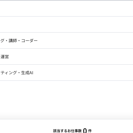
し広い条件設定で検索してみてください。
ドエンジニア
フロントエンジニア
ニア・Androidエンジニア
ゲームプログラマ・エンジニ
アートディレクター・クリエイ
ナー・UI/UXデザイナー
ンジニア
セキュリティエンジニア
ング・講師・コーダー
ター
ジニア・テクニカルサポート
AIエンジニア・機械学習エン
ー
Webライター
クデザイナー・CGデザイナー・イ
ジニア・Androidエンジニア
ゲームプログラマ・エンジニア
・運営
ター
ンジニア・テクニカルサポート
AIエンジニア・機械学習エンジニア
訳・その他ライター
レクター・プロデューサー・プロジェ
データアナリスト・データサ
ティング・生成AI
ジャー
・メディア運用
DX推進
ン
Unity
Objective-C
Python
ンサルタント・ITコンサルタント
ント・企画・セールス
採用・組織開発・制度設計
エンジニアリング
0
該当するお仕事数
件