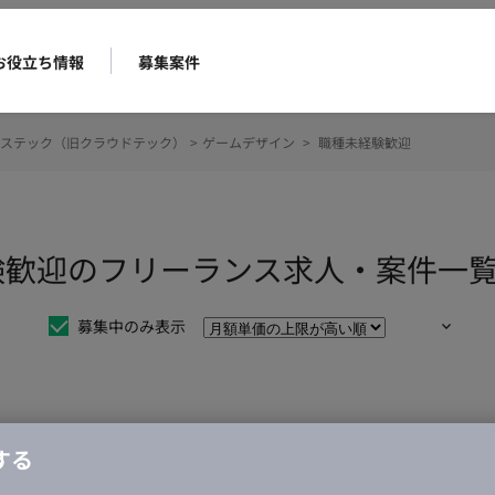
お役立ち情報
募集案件
ステック（旧クラウドテック）
>
ゲームデザイン
>
職種未経験歓迎
験歓迎のフリーランス求人・案件一
募集中のみ表示
仕事は見つかりませんでした。
する