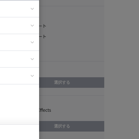
稼働形態
フルリモート
ア
一部リモート
ティブディレク
常駐
ジニア
エリア
イエンティスト
選択する
スキル
Adobe After Effects
選択する