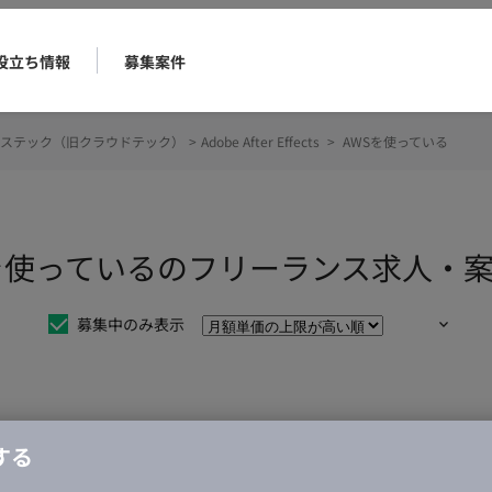
役立ち情報
募集案件
ステック（旧クラウドテック）
>
Adobe After Effects
>
AWSを使っている
cts AWSを使っているのフリーランス求人
募集中のみ表示
仕事は見つかりませんでした。
する