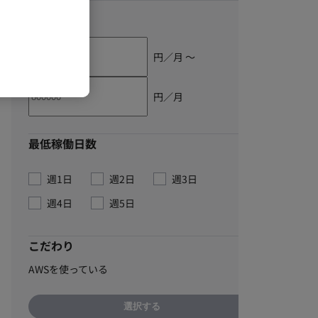
単価
円／月 〜
円／月
最低稼働日数
週1日
週2日
週3日
週4日
週5日
こだわり
AWSを使っている
選択する