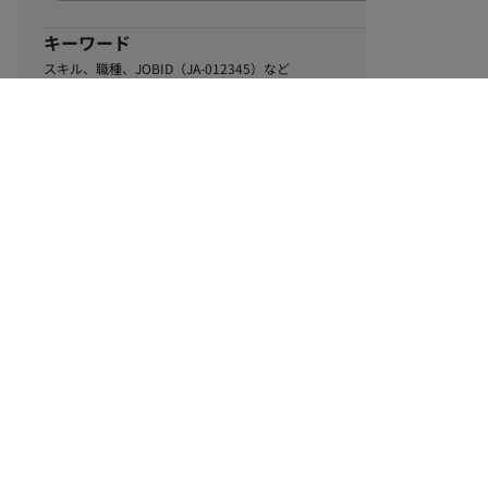
キーワード
スキル、職種、JOBID（JA-012345）など
0
該当するお仕事数
件
この条件で絞り込む
ル
利用規約
個人情報保護方針
サイトマップ