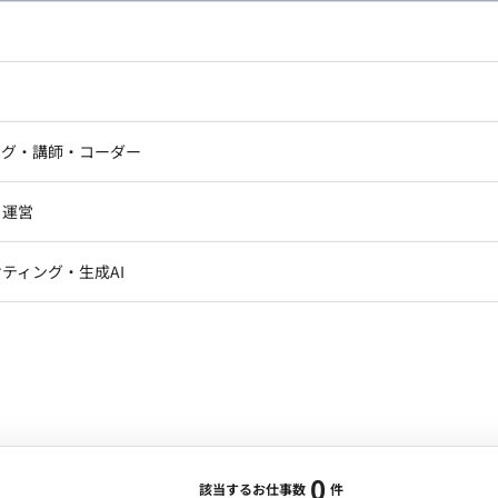
し広い条件設定で検索してみてください。
ドエンジニア
フロントエンジニア
ニア・Androidエンジニア
ゲームプログラマ・エンジニ
アートディレクター・クリエイ
ナー・UI/UXデザイナー
ンジニア
セキュリティエンジニア
ング・講師・コーダー
ター
ジニア・テクニカルサポート
AIエンジニア・機械学習エン
ー
Webライター
クデザイナー・CGデザイナー・イ
ジニア・Androidエンジニア
ゲームプログラマ・エンジニア
・運営
ター
ンジニア・テクニカルサポート
AIエンジニア・機械学習エンジニア
訳・その他ライター
レクター・プロデューサー・プロジェ
データアナリスト・データサ
ティング・生成AI
ジャー
・メディア運用
DX推進
ン
Unity
Objective-C
Python
ンサルタント・ITコンサルタント
ント・企画・セールス
採用・組織開発・制度設計
エンジニアリング
0
該当するお仕事数
件