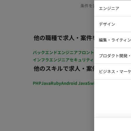
条件を変更するか、もう少
エンジニア
バックエン
デザイン
iOSエンジ
他の職種で求人・案件を探す
Webデザイ
インフラエ
編集・ライティ
テストエン
Webコーダ
グラフィッ
バックエンドエンジニア
フロントエンジニア
iOSエン
プロダクト開発
ラストレー
インフラエンジニア
セキュリティエンジニア
テストエ
編集者・翻
他のスキルで求人・案件を探す
Webディ
ビジネス・マーケ
クトマネー
マーケター
PHP
Java
Ruby
Android Java
Swift
開発ディレクショ
システムコ
コンサルタ
プロンプト