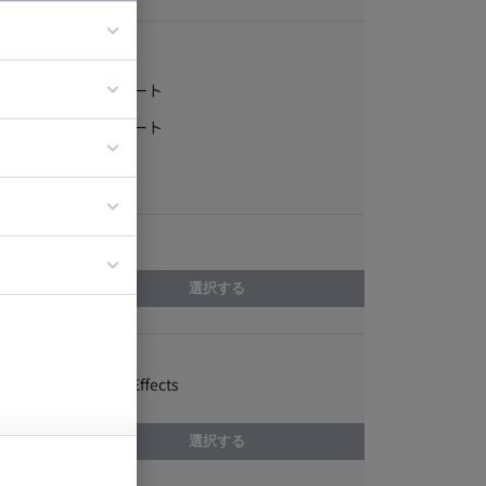
稼働形態
フルリモート
ア
一部リモート
ティブディレク
常駐
ジニア
エリア
イエンティスト
選択する
スキル
Adobe After Effects
選択する