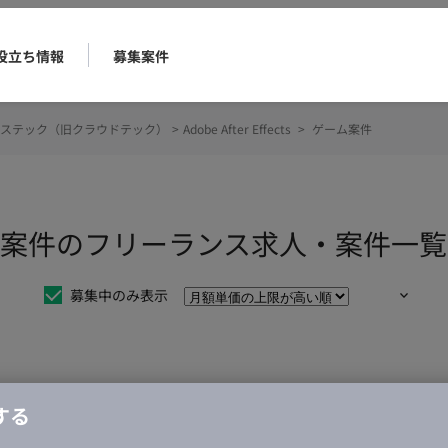
役立ち情報
募集案件
ステック（旧クラウドテック）
>
Adobe After Effects
>
ゲーム案件
cts ゲーム案件のフリーランス求人・案件一覧
募集中のみ表示
仕事は見つかりませんでした。
する