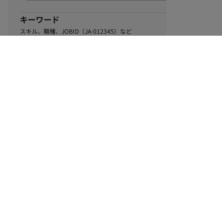
キーワード
スキル、職種、JOBID（JA-012345）など
0
該当するお仕事数
件
この条件で絞り込む
ル
利用規約
個人情報保護方針
サイトマップ