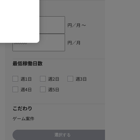
単価
円／月 〜
円／月
最低稼働日数
週1日
週2日
週3日
週4日
週5日
こだわり
ゲーム案件
選択する