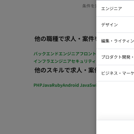
条件を変更するか、もう少
エンジニア
バックエン
デザイン
iOSエンジ
他の職種で求人・案件を探す
Webデザイ
インフラエ
編集・ライティ
テストエン
Webコーダ
グラフィッ
バックエンドエンジニア
フロントエンジニア
iOSエン
プロダクト開発
ラストレー
インフラエンジニア
セキュリティエンジニア
テストエ
編集者・翻
他のスキルで求人・案件を探す
Webディ
ビジネス・マーケ
クトマネー
マーケター
PHP
Java
Ruby
Android Java
Swift
開発ディレクショ
システムコ
コンサルタ
プロンプト