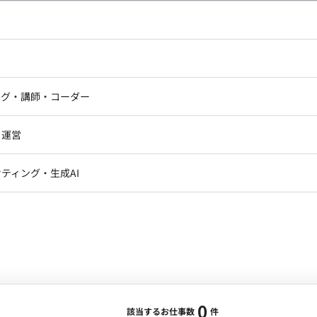
し広い条件設定で検索してみてください。
ドエンジニア
フロントエンジニア
ニア・Androidエンジニア
ゲームプログラマ・エンジニ
アートディレクター・クリエイ
ナー・UI/UXデザイナー
ンジニア
セキュリティエンジニア
ング・講師・コーダー
ター
ジニア・テクニカルサポート
AIエンジニア・機械学習エン
ー
Webライター
クデザイナー・CGデザイナー・イ
ジニア・Androidエンジニア
ゲームプログラマ・エンジニア
・運営
ター
ンジニア・テクニカルサポート
AIエンジニア・機械学習エンジニア
訳・その他ライター
レクター・プロデューサー・プロジェ
データアナリスト・データサ
ティング・生成AI
ジャー
・メディア運用
DX推進
ン
Unity
Objective-C
Python
ンサルタント・ITコンサルタント
ント・企画・セールス
採用・組織開発・制度設計
エンジニアリング
0
該当するお仕事数
件