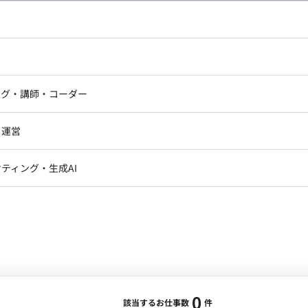
し広い条件設定で検索してみてください。
ドエンジニア
フロントエンジニア
ニア・Androidエンジニア
ゲームプログラマ・エンジニ
アートディレクター・クリエイ
ナー・UI/UXデザイナー
ンジニア
セキュリティエンジニア
ング・講師・コーダー
ター
ジニア・テクニカルサポート
AIエンジニア・機械学習エン
ー
Webライター
クデザイナー・CGデザイナー・イ
ジニア・Androidエンジニア
ゲームプログラマ・エンジニア
・運営
ター
ンジニア・テクニカルサポート
AIエンジニア・機械学習エンジニア
訳・その他ライター
レクター・プロデューサー・プロジェ
データアナリスト・データサ
ティング・生成AI
ジャー
・メディア運用
DX推進
ン
Unity
Objective-C
Python
ンサルタント・ITコンサルタント
ント・企画・セールス
採用・組織開発・制度設計
エンジニアリング
0
該当するお仕事数
件