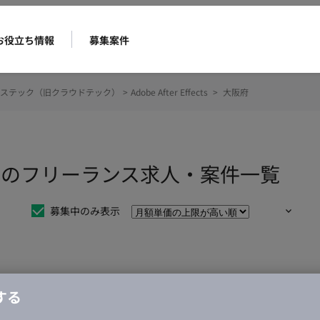
お役立ち情報
募集案件
ステック（旧クラウドテック）
>
Adobe After Effects
>
大阪府
ffectsのフリーランス求人・案件一覧
募集中のみ表示
仕事は見つかりませんでした。
する