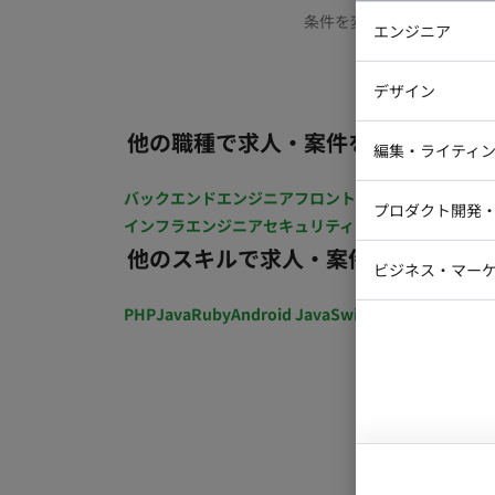
条件を変更するか、もう少
エンジニア
バックエン
デザイン
iOSエンジ
他の職種で求人・案件を探す
Webデザイ
インフラエ
編集・ライティ
テストエン
Webコーダ
グラフィッ
バックエンドエンジニア
フロントエンジニア
iOSエン
プロダクト開発
ラストレー
インフラエンジニア
セキュリティエンジニア
テストエ
編集者・翻
他のスキルで求人・案件を探す
Webディ
ビジネス・マーケ
クトマネー
マーケター
PHP
Java
Ruby
Android Java
Swift
開発ディレクショ
システムコ
コンサルタ
プロンプト