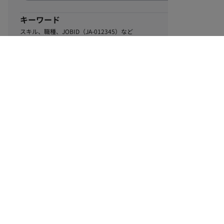
キーワード
スキル、職種、JOBID（JA-012345）など
0
該当するお仕事数
件
この条件で絞り込む
ル
利用規約
個人情報保護方針
サイトマップ