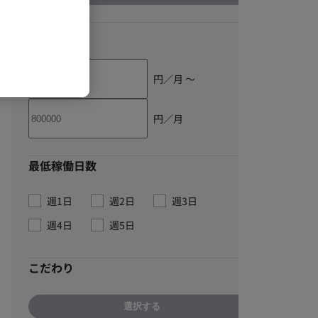
単価
円／月 〜
円／月
最低稼働日数
週1日
週2日
週3日
週4日
週5日
こだわり
選択する