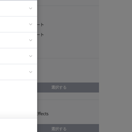
稼働形態
フルリモート
ア
一部リモート
ティブディレク
常駐
ジニア
エリア
イエンティスト
大阪府
選択する
スキル
Adobe After Effects
選択する