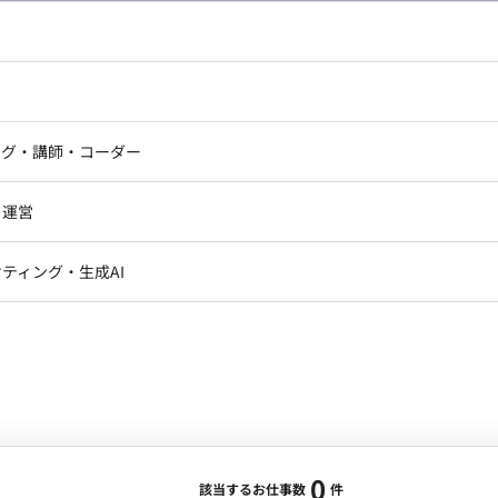
し広い条件設定で検索してみてください。
ドエンジニア
フロントエンジニア
ニア・Androidエンジニア
ゲームプログラマ・エンジニ
アートディレクター・クリエイ
ナー・UI/UXデザイナー
ンジニア
セキュリティエンジニア
ング・講師・コーダー
ター
ジニア・テクニカルサポート
AIエンジニア・機械学習エン
ー
Webライター
クデザイナー・CGデザイナー・イ
ジニア・Androidエンジニア
ゲームプログラマ・エンジニア
・運営
ター
ンジニア・テクニカルサポート
AIエンジニア・機械学習エンジニア
訳・その他ライター
レクター・プロデューサー・プロジェ
データアナリスト・データサ
ティング・生成AI
ジャー
・メディア運用
DX推進
ン
Unity
Objective-C
Python
ンサルタント・ITコンサルタント
ント・企画・セールス
採用・組織開発・制度設計
エンジニアリング
0
該当するお仕事数
件