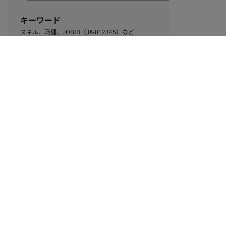
キーワード
スキル、職種、JOBID（JA-012345）など
0
該当するお仕事数
件
この条件で絞り込む
ル
利用規約
個人情報保護方針
サイトマップ