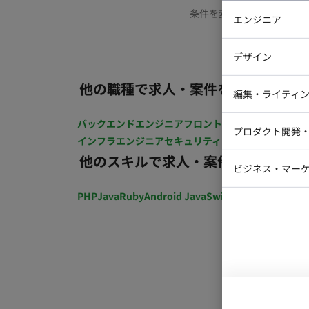
条件を変更するか、もう少
エンジニア
バックエン
デザイン
iOSエンジ
他の職種で求人・案件を探す
Webデザイ
インフラエ
編集・ライティ
テストエン
Webコーダ
グラフィッ
バックエンドエンジニア
フロントエンジニア
iOSエン
プロダクト開発
ラストレー
インフラエンジニア
セキュリティエンジニア
テストエ
編集者・翻
他のスキルで求人・案件を探す
Webディ
ビジネス・マーケ
クトマネー
マーケター
PHP
Java
Ruby
Android Java
Swift
開発ディレクショ
システムコ
コンサルタ
プロンプト