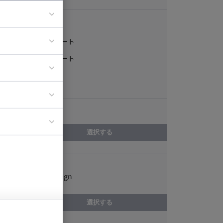
稼働形態
フルリモート
ア
一部リモート
ティブディレク
常駐
ジニア
エリア
イエンティスト
選択する
スキル
Adobe InDesign
選択する