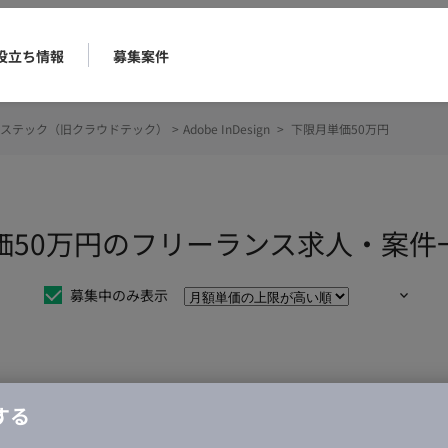
役立ち情報
募集案件
ステック（旧クラウドテック）
>
Adobe InDesign
>
下限月単価50万円
下限月単価50万円のフリーランス求人・案
募集中のみ表示
仕事は見つかりませんでした。
する