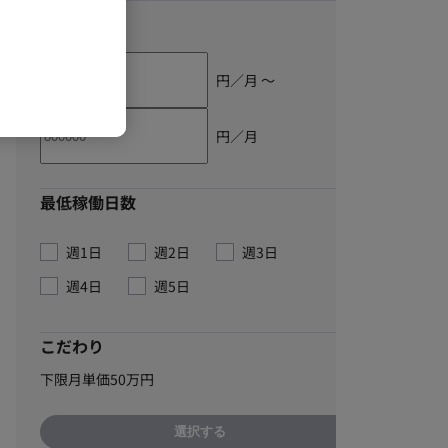
単価
円／月 〜
円／月
最低稼働日数
週1日
週2日
週3日
週4日
週5日
こだわり
下限月単価50万円
選択する