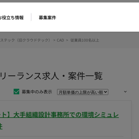
お役立ち情報
募集案件
ステック（旧クラウドテック）
>
CAD
>
従業員100名以上
のフリーランス求人・案件一覧
募集中のみ表示
モート】大手組織設計事務所での環境シミュレ
件