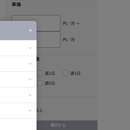
単価
円／月 〜
円／月
最低稼働日数
ア
週1日
週2日
週3日
ティブディレク
週4日
週5日
ジニア
こだわり
イエンティスト
従業員100名以上
選択する