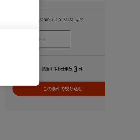
キーワード
スキル、職種、JOBID（JA-012345）など
3
該当するお仕事数
件
この条件で絞り込む