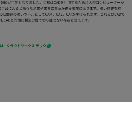
的な製図が可能となりました。当初はCADを利用するために大型コンピューターが
00年台に入ると様々な企業や業界に普及が進み現在に至ります。長い歴史を経
と関連の強いツールとしてCAM、CAE、CATが挙げられます。これらはCADで
もCADと同様に製造分野で切り離せない存在と言えます。
 | クラウドワークス テック