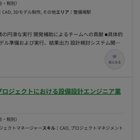
合・税別）
：
CAD, 3Dモデル制作, その他
エリア：
整備場駅
るチームへの貢献 ■具体的
び実行、結果出力 設計検討システム開発
 ■リモートについて フルリモートになります。
各プロジェクトにおける設備設計エンジニア業
合・税別）
ロジェクトマネージャー
スキル：
CAD, プロジェクトマネジメント