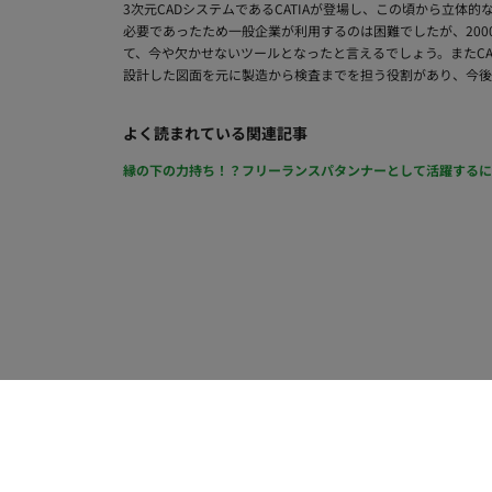
3次元CADシステムであるCATIAが登場し、この頃から立体
必要であったため一般企業が利用するのは困難でしたが、20
て、今や欠かせないツールとなったと言えるでしょう。またCAD
設計した図面を元に製造から検査までを担う役割があり、今後
よく読まれている関連記事
縁の下の力持ち！？フリーランスパタンナーとして活躍するには