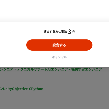
ント・企画・セールス
採用・組織開発・制度設計
図面のチェック
エンジニアリング
3
1
該当するお仕事数
件
設定する
キャンセル
ジニア・Androidエンジニア
ゲームプログラマ・エンジニア
ンジニア・テクニカルサポート
AIエンジニア・機械学習エンジニア
ン
Unity
Objective-C
Python