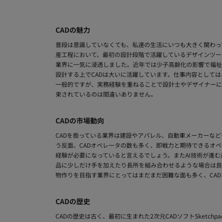
CADの魅力
普段は意識していなくても、私達の生活にいつも大きく関わっ
産工程において、最初の設計段階で活躍しているデザインツー
業界に一気に浸透しました。近年では少子高齢化の影響で福祉
設計する上でCADは大いに活躍しています。仕事内容としては
一般的ですが、実務経験を重ねることで設計士やデザイナーに
束されているのは間違いありません。
CADの市場動向
CADを扱っている業界は建設やアパレル、自動車メーカーな
う反面、CADオペレータの数も多く、即戦力と期待できるオペ
経験が必要になっていると言えるでしょう。またAI技術が進
品に少しだけ手を加えたり長所を組み合わせるような場合は良
物作りを目指す業界にとってはまだまだ困難な面も多く、CA
CADの歴史
CADの歴史は古く、最初に生まれた2次元CADソフトSketch