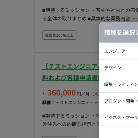
■期待するミッション ・客先や社内との円
る全体の取りまとめ ■具体的な業務内容 ・クライアントとの設備設計に関する打合せへの出席（対
面・Web） ・社内プロジェクトメンバー
職種を選択
面のチェック
従業員100名以上
エンジニア
バックエン
【テストエンジニア/週3日～/一
デザイン
iOSエンジ
料および各種申請書類の作成や図
Webデザイ
インフラエ
編集・ライティ
360,000
テストエン
〜
円／月
（※月160時間稼働の場
Webコーダ
グラフィッ
プロダクト開発
職種：
テストエンジニア・テクニカルサポート
ス
ラストレー
編集者・翻
Webディ
■期待するミッション ・社内エンジニアの
ビジネス・マーケ
クトマネー
外注先への的確な指示と図面管理 ■具体的な業務内容 ・社内における電気または機械（空調・衛
マーケター
システムコ
生）設備に関する検討資料、計算書、書類の