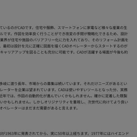
ているのがCADです。住宅や服飾、スマートフォンに家電など様々な産業の生
ルです。作図を効率良く行うことができ改変の手間が簡略化できるため、設計
業界が住宅や施設のバリアフリー化に力を入れており、そのリフォーム計画を
、最初は設計を元に正確に図面を描くCADオペレーターからスタートするのが
キャリアアップを図ることも充分に可能です。CADが活躍する場面が今後も約
ど多岐に渡り長年、市場からの募集は続いています。それだけニーズがあるとい
レーターを企業は望まれています。CADは使いやすいツールとなった分、実務
む近年では、作図の自動的化が進んでいくかもしれません。確かに定着した既製
いかもしれません。しかしオリジナリティを重視し、次世代に向けてより良い
Dオペレーターはまだまだ需要があると言えます。
padが1963年に発表されてから、実に50年以上経ちます。1977年にはハイエンド