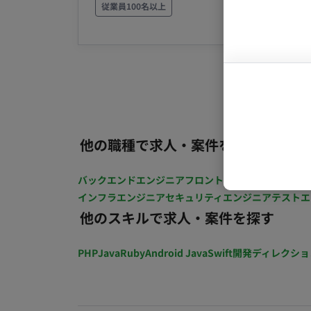
コンサルタ
注先へ提出する指示資料の作成および納品
従業員100名以上
プロンプト
他の職種で求人・案件を探す
バックエンドエンジニア
フロントエンジニア
iOSエン
インフラエンジニア
セキュリティエンジニア
テストエ
他のスキルで求人・案件を探す
PHP
Java
Ruby
Android Java
Swift
開発ディレクショ