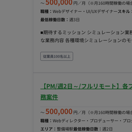
500,000
〜
円／月
（※月160時間稼働の場
職種：
Webデザイナー・UI/UXデザイナー
スキル
最低稼働日数：
週3日
■期待するミッション シミュレーション業務の円滑な実行 開発補助によ
な業務内容 各種環境シミュレーションのモデル準備およ
における実装・整備の補助
従業員100名以上
【PM/週2日～/フルリモート】
務案件
500,000
〜
円／月
（※月160時間稼働の場
職種：
Webディレクター・プロデューサー・プ
エリア：
整備場駅
最低稼働日数：
週2日