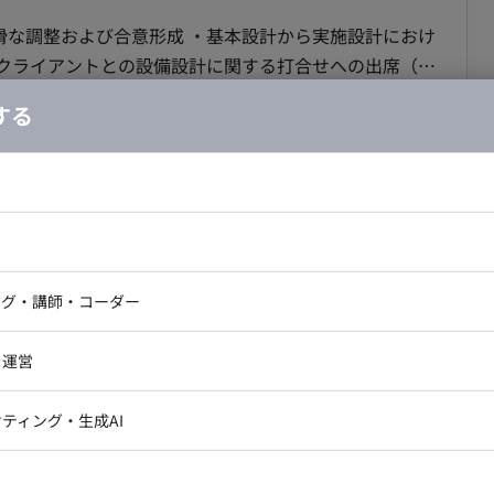
滑な調整および合意形成 ・基本設計から実施設計におけ
との要件調整業務 ・外注先への作図指示および成果物図
する
ドエンジニア
フロントエンジニア
部リモート/設備場駅】 社内での技術検討資
ニア・Androidエンジニア
ゲームプログラマ・エンジニ
面修正業務案件
アートディレクター・クリエイ
ナー・UI/UXデザイナー
ンジニア
セキュリティエンジニア
ング・講師・コーダー
ター
ジニア・テクニカルサポート
AIエンジニア・機械学習エン
合・税別）
ー
Webライター
クデザイナー・CGデザイナー・イ
・運営
キル：
CAD, その他
エリア：
整備場駅
最低稼働日数：
週3日
ター
訳・その他ライター
レクター・プロデューサー・プロジェ
ノンコア業務の巻き取りによる組織の生産性向上 ・作図
データアナリスト・データサ
ティング・生成AI
ジャー
・メディア運用
DX推進
ンサルタント・ITコンサルタント
作成 ・既存設計図面の修正・トレース業務 ・作図外