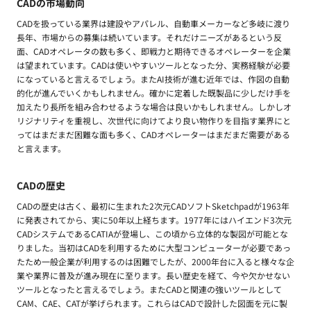
CADの市場動向
CADを扱っている業界は建設やアパレル、自動車メーカーなど多岐に渡り
長年、市場からの募集は続いています。それだけニーズがあるという反
面、CADオペレータの数も多く、即戦力と期待できるオペレーターを企業
は望まれています。CADは使いやすいツールとなった分、実務経験が必要
になっていると言えるでしょう。またAI技術が進む近年では、作図の自動
的化が進んでいくかもしれません。確かに定着した既製品に少しだけ手を
加えたり長所を組み合わせるような場合は良いかもしれません。しかしオ
リジナリティを重視し、次世代に向けてより良い物作りを目指す業界にと
ってはまだまだ困難な面も多く、CADオペレーターはまだまだ需要がある
と言えます。
CADの歴史
CADの歴史は古く、最初に生まれた2次元CADソフトSketchpadが1963年
に発表されてから、実に50年以上経ちます。1977年にはハイエンド3次元
CADシステムであるCATIAが登場し、この頃から立体的な製図が可能とな
りました。当初はCADを利用するために大型コンピューターが必要であっ
たため一般企業が利用するのは困難でしたが、2000年台に入ると様々な企
業や業界に普及が進み現在に至ります。長い歴史を経て、今や欠かせない
ツールとなったと言えるでしょう。またCADと関連の強いツールとして
CAM、CAE、CATが挙げられます。これらはCADで設計した図面を元に製