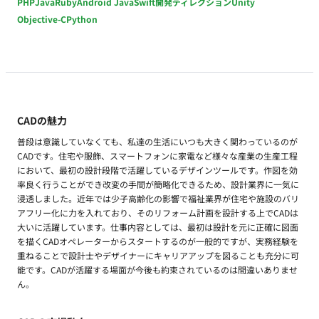
PHP
Java
Ruby
Android Java
Swift
開発ディレクション
Unity
Objective-C
Python
CADの魅力
普段は意識していなくても、私達の生活にいつも大きく関わっているのが
CADです。住宅や服飾、スマートフォンに家電など様々な産業の生産工程
において、最初の設計段階で活躍しているデザインツールです。作図を効
率良く行うことができ改変の手間が簡略化できるため、設計業界に一気に
浸透しました。近年では少子高齢化の影響で福祉業界が住宅や施設のバリ
アフリー化に力を入れており、そのリフォーム計画を設計する上でCADは
大いに活躍しています。仕事内容としては、最初は設計を元に正確に図面
を描くCADオペレーターからスタートするのが一般的ですが、実務経験を
重ねることで設計士やデザイナーにキャリアアップを図ることも充分に可
能です。CADが活躍する場面が今後も約束されているのは間違いありませ
ん。