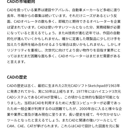
CADの市場動向
CADを扱っている業界は建設やアパレル、自動車メーカーなど多岐に渡り
長年、市場からの募集は続いています。それだけニーズがあるという反
面、CADオペレータの数も多く、即戦力と期待できるオペレーターを企業
は望まれています。CADは使いやすいツールとなった分、実務経験が必要
になっていると言えるでしょう。またAI技術が進む近年では、作図の自動
的化が進んでいくかもしれません。確かに定着した既製品に少しだけ手を
加えたり長所を組み合わせるような場合は良いかもしれません。しかしオ
リジナリティを重視し、次世代に向けてより良い物作りを目指す業界にと
ってはまだまだ困難な面も多く、CADオペレーターはまだまだ需要がある
と言えます。
CADの歴史
CADの歴史は古く、最初に生まれた2次元CADソフトSketchpadが1963年
に発表されてから、実に50年以上経ちます。1977年にはハイエンド3次元
CADシステムであるCATIAが登場し、この頃から立体的な製図が可能とな
りました。当初はCADを利用するために大型コンピューターが必要であっ
たため一般企業が利用するのは困難でしたが、2000年台に入ると様々な企
業や業界に普及が進み現在に至ります。長い歴史を経て、今や欠かせない
ツールとなったと言えるでしょう。またCADと関連の強いツールとして
CAM、CAE、CATが挙げられます。これらはCADで設計した図面を元に製