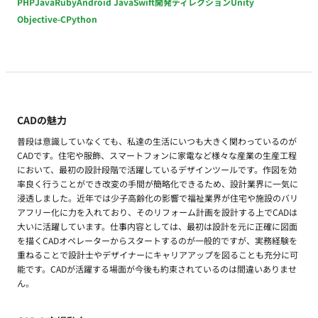
PHP
Java
Ruby
Android Java
Swift
開発ディレクション
Unity
Objective-C
Python
CADの魅力
普段は意識していなくても、私達の生活にいつも大きく関わっているのが
CADです。住宅や服飾、スマートフォンに家電など様々な産業の生産工程
において、最初の設計段階で活躍しているデザインツールです。作図を効
率良く行うことができ改変の手間が簡略化できるため、設計業界に一気に
浸透しました。近年では少子高齢化の影響で福祉業界が住宅や施設のバリ
アフリー化に力を入れており、そのリフォーム計画を設計する上でCADは
大いに活躍しています。仕事内容としては、最初は設計を元に正確に図面
を描くCADオペレーターからスタートするのが一般的ですが、実務経験を
重ねることで設計士やデザイナーにキャリアアップを図ることも充分に可
能です。CADが活躍する場面が今後も約束されているのは間違いありませ
ん。