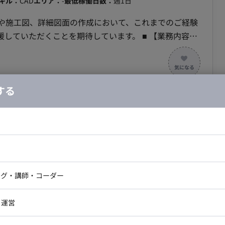
キル：
CAD
エリア：
-
最低稼働日数：
週1日
計や施工図、詳細図面の作成において、これまでのご経験
だくことを期待しています。 ■ 【業務内容・
CAD等を使用し、建築意匠設計や施工図、詳細図面（石周
業務をご担当いただきます。
する
1
ドエンジニア
フロントエンジニア
ニア・Androidエンジニア
ゲームプログラマ・エンジニ
アートディレクター・クリエイ
ナー・UI/UXデザイナー
ンジニア
セキュリティエンジニア
ング・講師・コーダー
ター
ジニア・Androidエンジニア
ゲームプログラマ・エンジニア
ジニア・テクニカルサポート
AIエンジニア・機械学習エン
ー
Webライター
クデザイナー・CGデザイナー・イ
ンジニア・テクニカルサポート
AIエンジニア・機械学習エンジニア
・運営
ター
訳・その他ライター
レクター・プロデューサー・プロジェ