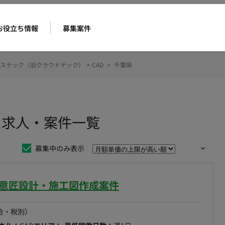
お役立ち情報
募集案件
ステック（旧クラウドテック）
>
CAD
>
千葉県
ス求人・案件一覧
募集中のみ表示
築意匠設計・施工図作成案件
合・税別）