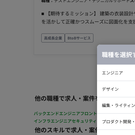
職種：
テストエンジニア・テクニカルサポート
ス
■ 【期待するミッション】 建築の衣装設
を活かして正確かつスムーズに図面化を支援していた
担当工程】 【図面の作成・修正】 Auto
りやタイル関連などを含む）の作成・修正
高成長企業
BtoBサービス
職種を選択
エンジニア
バックエン
デザイン
iOSエンジ
他の職種で求人・案件を探す
Webデザイ
インフラエ
編集・ライティ
バックエンドエンジニア
フロントエンジニア
iOSエン
テストエン
Webコーダ
グラフィッ
インフラエンジニア
セキュリティエンジニア
テストエ
プロダクト開発
ラストレー
編集者・翻
他のスキルで求人・案件を探す
Webディ