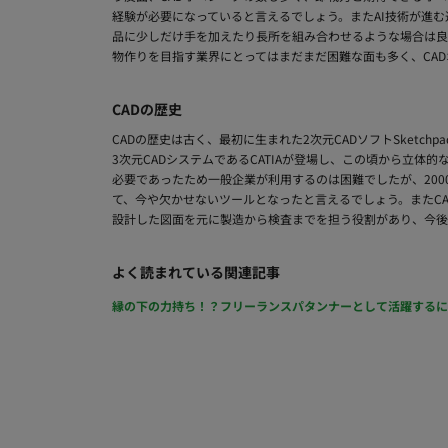
経験が必要になっていると言えるでしょう。またAI技術が進
品に少しだけ手を加えたり長所を組み合わせるような場合は良
物作りを目指す業界にとってはまだまだ困難な面も多く、CA
CADの歴史
CADの歴史は古く、最初に生まれた2次元CADソフトSketch
3次元CADシステムであるCATIAが登場し、この頃から立体
必要であったため一般企業が利用するのは困難でしたが、20
て、今や欠かせないツールとなったと言えるでしょう。またCAD
設計した図面を元に製造から検査までを担う役割があり、今後
よく読まれている関連記事
縁の下の力持ち！？フリーランスパタンナーとして活躍するには