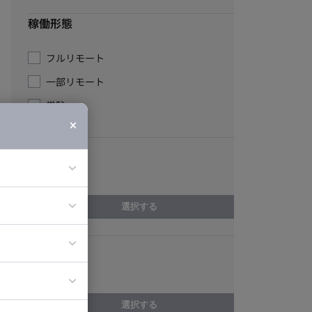
稼働形態
フルリモート
一部リモート
常駐
エリア
千葉県
選択する
ア
ティブディレク
スキル
ジニア
CAD
選択する