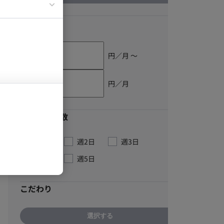
イエンティスト
単価
円／月 〜
円／月
最低稼働日数
週1日
週2日
週3日
週4日
週5日
こだわり
選択する