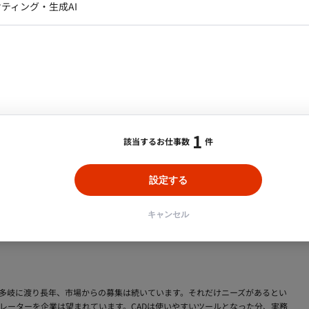
データアナリスト・データサ
ティング・生成AI
ジャー
ン
Unity
Objective-C
Python
・メディア運用
DX推進
ンサルタント・ITコンサルタント
ント・企画・セールス
採用・組織開発・制度設計
エンジニアリング
1
該当するお仕事数
件
ているのがCADです。住宅や服飾、スマートフォンに家電など様々な産業の生
ルです。作図を効率良く行うことができ改変の手間が簡略化できるため、設計
設定する
業界が住宅や施設のバリアフリー化に力を入れており、そのリフォーム計画を
、最初は設計を元に正確に図面を描くCADオペレーターからスタートするのが
キャンセル
キャリアアップを図ることも充分に可能です。CADが活躍する場面が今後も約
ど多岐に渡り長年、市場からの募集は続いています。それだけニーズがあるとい
レーターを企業は望まれています。CADは使いやすいツールとなった分、実務