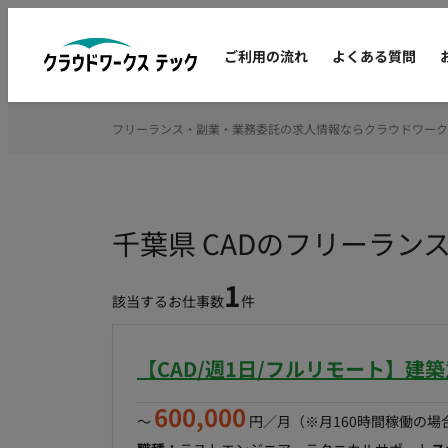
ご利用の流れ
よくある質問
フリーランス・副業・業務委託の求人情報ならクラウドワーク
千葉県 CADのフリーラン
1
該当するお仕事数
件
【CAD/週1日/フルリモート】建
600,000
〜
円／月
（※月160時間稼働の場