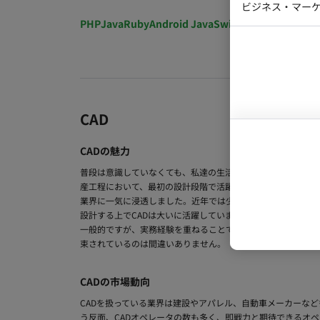
ビジネス・マーケ
クトマネー
PHP
Java
Ruby
Android Java
Swift
開発ディレクショ
マーケター
システムコ
コンサルタ
プロンプト
CAD
CADの魅力
普段は意識していなくても、私達の生活にいつも大きく関わっ
産工程において、最初の設計段階で活躍しているデザインツー
業界に一気に浸透しました。近年では少子高齢化の影響で福祉
設計する上でCADは大いに活躍しています。仕事内容としては
一般的ですが、実務経験を重ねることで設計士やデザイナーに
束されているのは間違いありません。
CADの市場動向
CADを扱っている業界は建設やアパレル、自動車メーカーな
う反面、CADオペレータの数も多く、即戦力と期待できるオペ