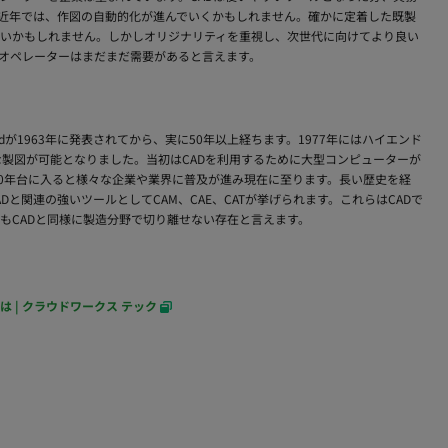
む近年では、作図の自動的化が進んでいくかもしれません。確かに定着した既製
いかもしれません。しかしオリジナリティを重視し、次世代に向けてより良い
Dオペレーターはまだまだ需要があると言えます。
padが1963年に発表されてから、実に50年以上経ちます。1977年にはハイエンド
的な製図が可能となりました。当初はCADを利用するために大型コンピューターが
00年台に入ると様々な企業や業界に普及が進み現在に至ります。長い歴史を経
と関連の強いツールとしてCAM、CAE、CATが挙げられます。これらはCADで
もCADと同様に製造分野で切り離せない存在と言えます。
 | クラウドワークス テック