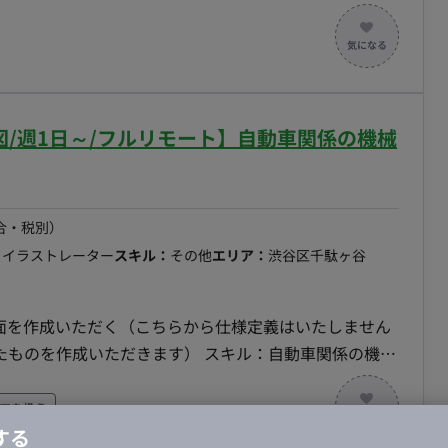
修正対応が中心となります。 ■チーム体制 自
ールやWeb会議、ま
設計士様がチェックを行い、必要に応じて修正を依頼す
/週1日～/フルリモート】自動車関係の機械
チンなど、意匠性の高い案件に携われます。 ■リモ
合・税別）
・イラストレーター
スキル：
その他
エリア：
渋谷区千駄ヶ谷
図面を作成いただく（こちらから仕様定義はいたしません
だきます） スキル：自動車関係の機械
フトウェアの指定はいたしません。ご自身でご所有のもの
等を想定） ■本案件の魅力 国のプロジェ
アを扱う
加速させるため、国産AIの開発を進めています。 皆様
する