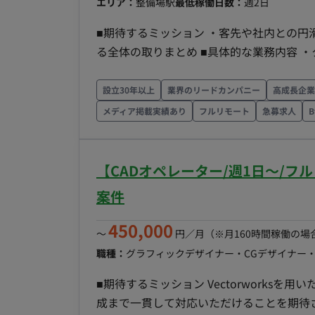
エリア：
整備場駅
最低稼働日数：
週2日
■期待するミッション ・客先や社内との円
る全体の取りまとめ ■具体的な業務内容 ・クライアントとの設備設計に関する打合せへの出席（対
面・Web） ・社内プロジェクトメンバー
面のチェック
設立30年以上
業界のリードカンパニー
高成長企業
メディア掲載実績あり
フルリモート
急募求人
【CADオペレーター/週1日〜/
案件
450,000
〜
円／月
（※月160時間稼働の場
職種：
グラフィックデザイナー・CGデザイナー
■期待するミッション Vectorworksを用いた正確な図面作成。スキルに応じて、家具図やパース作
成まで一貫して対応いただけることを期待されています。 ■担当工程（業