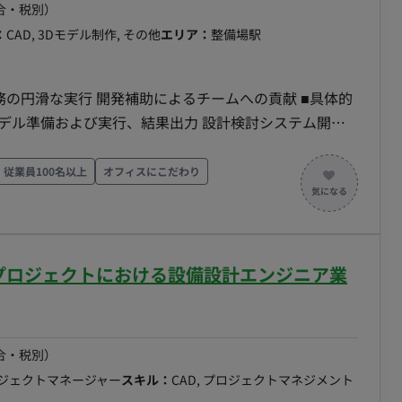
合・税別）
：
CAD, 3Dモデル制作, その他
エリア：
整備場駅
るチームへの貢献 ■具体的
び実行、結果出力 設計検討システム開発
 ■リモートについて フルリモートになります。
従業員100名以上
オフィスにこだわり
各プロジェクトにおける設備設計エンジニア業
合・税別）
ロジェクトマネージャー
スキル：
CAD, プロジェクトマネジメント