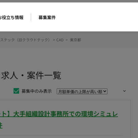
お役立ち情報
募集案件
ステック（旧クラウドテック）
>
CAD
>
東京都
ス求人・案件一覧
募集中のみ表示
モート】大手組織設計事務所での環境シミュレ
件