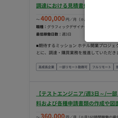
反映 ・プロジェクト関連の膨大なドキュメント（PDF
調達における見積書作成・ホテル向け
稼働量：応相談 ・リモート稼働：可能 ・コ
400,000
になります。 ※土日休み ※ホテルなどの
〜
円／月
（※月160時間稼働の場
職種：
グラフィックデザイナー・CGデザイナー
最低稼働日数：
週3日
■期待するミッション ホテル開業プロジ
とに、調達・購買業務を推進していただきます。 デザイン意図を理解しながら、コス
質を意識した調達業務を行い、ホテル開業を支える重要
【OS&E調達業務】 ・ホテル備品の選定
高成長企業
一部リモート勤務可
フルリモート
室備品などの調達 ・BOH・FOH用品の選定 ・インベントリー作
明・ラグ・カーテン・アートなどの仕様確認
VE（コスト最適化）の提案 【見積・購買管理】 ・見積依頼 ・見積比較 ・発注管理 ・納期管理 ・
【テストエンジニア/週3日～/一
品質管理 ・サプライヤー管理 ・開業準備・納品立会い 【資料作成・事務サポート
達リスト管理 ・発注書作成 ・各種資料整理 ・PDF・Excel
料および各種申請書類の作成や図
談 ・フルリモート稼働：可能 ・コアタイム
360,000
す。 ※土日休み ※ホテルなどの現場出社
〜
円／月
（※月160時間稼働の場