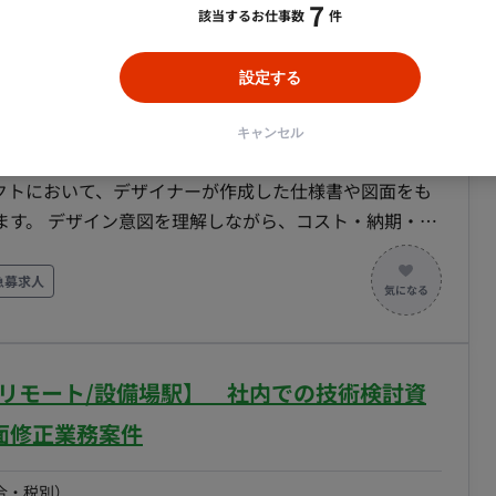
7
、Excelなど）の整理・管理 ■働き方 ・月の
該当するお仕事数
件
OS&E・FF&E調達業務案件
アタイム：10:00～17：00の間で稼働いただけると尚可
現場出社も可能です！！
設定する
合・税別）
・イラストレーター
スキル：
その他
エリア：
港区赤坂
キャンセル
ェクトにおいて、デザイナーが作成した仕様書や図面をも
ト・納期・品
なポジションです。 ■業務内容・担当工程
支援 ・食器・グラス・カトラリー・寝具・アメニティ・客
急募求人
成 【FF&E調達業務】 ・家具・照
 ・デザイナー仕様書の読解 ・ベンダーとの調整 ・
部リモート/設備場駅】 社内での技術検討資
】 ・Excelでの調
データ管理 ■働き方 ・月の稼働量：応相
面修正業務案件
：10:00～17：00の間で稼働いただけると尚可になりま
も可能です！！
合・税別）