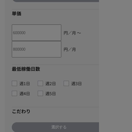
単価
円／月 〜
円／月
最低稼働日数
週1日
週2日
週3日
週4日
週5日
こだわり
選択する