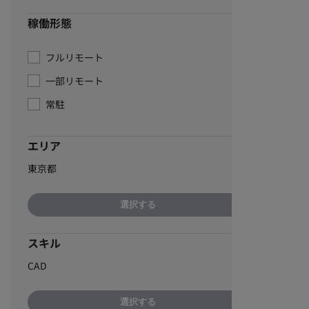
稼働形態
フルリモート
一部リモート
常駐
エリア
東京都
選択する
スキル
CAD
選択する