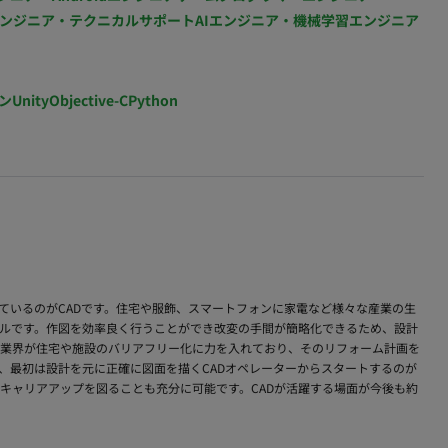
ンジニア・テクニカルサポート
AIエンジニア・機械学習エンジニア
ン
Unity
Objective-C
Python
ているのがCADです。住宅や服飾、スマートフォンに家電など様々な産業の生
ルです。作図を効率良く行うことができ改変の手間が簡略化できるため、設計
業界が住宅や施設のバリアフリー化に力を入れており、そのリフォーム計画を
、最初は設計を元に正確に図面を描くCADオペレーターからスタートするのが
キャリアアップを図ることも充分に可能です。CADが活躍する場面が今後も約