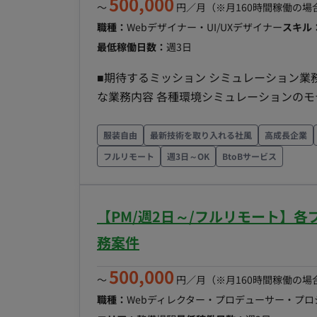
500,000
〜
円／月
（※月160時間稼働の場
職種：
Webデザイナー・UI/UXデザイナー
スキル
最低稼働日数：
週3日
■期待するミッション シミュレーション業務の円滑な実行 開発補助によ
な業務内容 各種環境シミュレーションのモデル準備およ
における実装・整備の補助
服装自由
最新技術を取り入れる社風
高成長企業
フルリモート
週3日～OK
BtoBサービス
【PM/週2日～/フルリモート】
務案件
500,000
〜
円／月
（※月160時間稼働の場
職種：
Webディレクター・プロデューサー・プ