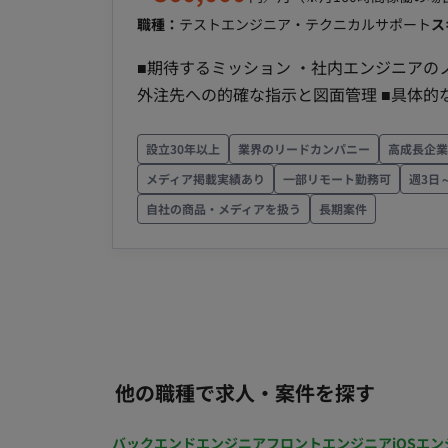
職種：
テストエンジニア・テクニカルサポート
ス
■期待するミッション ・社内エンジニアの
外注先への的確な指示と図面管理 ■具体的な業務内容 ・社内における電気または機械（空調・衛
生）設備に関する検討資料、計算書、書類の
注先へ提出する指示資料の作成および納品
設立30年以上
業界のリードカンパニー
高成長企業
メディア掲載実績あり
一部リモート勤務可
週3日
自社の商品・メディアを扱う
長期案件
他の職種で求人・案件を探す
バックエンドエンジニア
フロントエンジニア
iOSエン