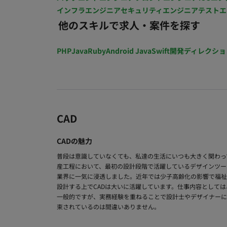
インフラエンジニア
セキュリティエンジニア
テストエ
他のスキルで求人・案件を探す
PHP
Java
Ruby
Android Java
Swift
開発ディレクショ
CAD
CADの魅力
普段は意識していなくても、私達の生活にいつも大きく関わっ
産工程において、最初の設計段階で活躍しているデザインツー
業界に一気に浸透しました。近年では少子高齢化の影響で福祉
設計する上でCADは大いに活躍しています。仕事内容としては
一般的ですが、実務経験を重ねることで設計士やデザイナーに
束されているのは間違いありません。