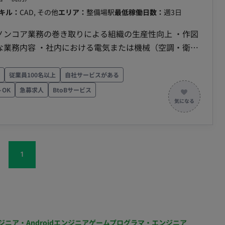
キル：
CAD, その他
エリア：
整備場駅
最低稼働日数：
週3日
ノンコア業務の巻き取りによる組織の生産性向上 ・作図
作成 ・既存設計図面の修正・トレース業務 ・作図外
図面のチェック
従業員100名以上
自社サービスがある
～OK
急募求人
BtoBサービス
1
ジニア・Androidエンジニア
ゲームプログラマ・エンジニア