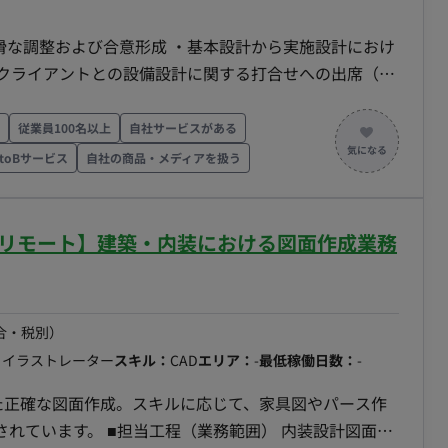
滑な調整および合意形成 ・基本設計から実施設計におけ
との要件調整業務 ・外注先への作図指示および成果物図
従業員100名以上
自社サービスがある
BtoBサービス
自社の商品・メディアを扱う
フルリモート】建築・内装における図面作成業務
合・税別）
・イラストレーター
スキル：
CAD
エリア：
-
最低稼働日数：
-
務範囲） 内装設計図面の