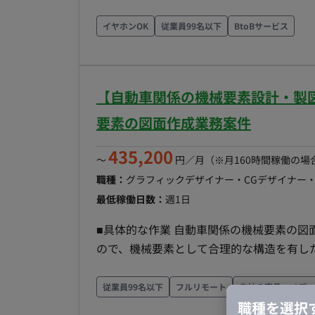
作成・修正 （可能であれば）什器・家具図の作成 （可能であれば）パース作成 基本的には指示に
基づいた図面作成ですが、チェックバックを受けての
イヤホンOK
従業員99名以下
BtoBサービス
社の設計士様と連携して業務を進めていただきます。 ■業務の流れ チャットツ
たはメール等で指示を出し、図面を納品。
るサイクルを想定。 ■開発環境 ツール： Vectorworks（必須） ■開発フェーズと予定 2月中旬から
【自動車関係の機械要素設計・製図
の稼働開始を希望。 ■案件の魅力 柔軟な働き方： フルリモートでの稼働が可能。 スキルの発揮：
ホテルのスイートルームやオーダーメイドキッ
要素の図面作成業務案件
ート稼働について 稼働実績有無： 有 リモート稼働可能頻度： フルリモート可 移行可能時期： 初
435,200
回より可能 ■働き方 時短やフレックス可否： 可（月40時間〜など、細かな時間設定が可能） 土
〜
円／月
（※月160時間稼働の場
日・夜間稼働可否： 要相談 週4以下稼働可否： 可（週1〜2日相当の稼働から相談可能） ■金額 時
職種：
グラフィックデザイナー・CGデザイナー
給単価 スキル・稼働量により調整
最低稼働日数：
週1日
■具体的な作業 自動車関係の機械要素の
ので、機械要素として合理的な構造を有したものを作成いた
要素設計・製図のご経験 ツール：CADソ
をご使用ください。 提出物：2DのCADデータ（DXFやSTL
従業員99名以下
フルリモート
自社の商品・メディ
クトにおいて、日本の産業におけるAI活用を
職種を選択