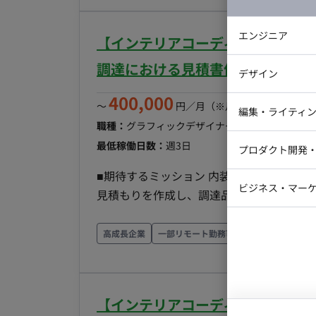
のご協力によって構築されたデータセットは
働き方 ・月の稼働量：応相談 ・フルリモ
エンジニア
【インテリアコーディネーター/週
特に指定がないため、平日日中帯および夜
バックエン
業時間は平日ビジネスタイムのため、チャ
調達における見積書作成業務案件
デザイン
と幸いです）
iOSエンジ
400,000
〜
円／月
（※月160時間稼働の場
Webデザイ
インフラエ
編集・ライティ
職種：
グラフィックデザイナー・CGデザイナー
テストエン
Webコーダ
グラフィッ
最低稼働日数：
週3日
プロダクト開発
ラストレー
編集者・翻
■期待するミッション 内装設計・調達業
Webディ
ビジネス・マーケ
見積もりを作成し、調達品のリスト化と管
クトマネー
納期管理、品質チェックといった調達業務
マーケター
システムコ
を担うことも可能です。 ■業務内容 【設計図面読解と見積もり作成サポート】 ・内装の設計図面
高成長企業
一部リモート勤務可
フルリモート
コンサルタ
（平面図、家具配置図、カーテン、ラグな
プロンプト
る（家具・アート・備品）仕様書のリスト化
作成に必要な情報整理 ・各種内装アイテ
【インテリアコーディネーター/週
ど）の調達先（メーカー・業者）の情報収