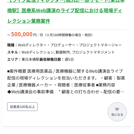
橋駅】医療系Web講演のライブ配信における現場ディ
レクション業務案件
500,000
〜
円／月
（※月160時間稼働の場合・税別）
職種：
Webディレクター・プロデューサー・プロジェクトマネージャー
スキル：
Webディレクション, 動画制作, プロジェクトマネジメント
エリア：
東日本橋駅
最低稼働日数：
週5日
■案件概要 医療用医薬品 / 医療機器に関するWeb講演会ライブ
配信の現場ディレクションを担当いただきます。 ・顧客：製薬
企業 / 医療機器メーカー ・視聴者：医療従事者 ■業務内容
◆Web講演会の事前準備 * 顧客との打ち合わせ～配信の要件
整理（営業担当と同席の形） * 現場オペレーション設計（機
材構成・人員配置） * 外部協力会社との連絡、調整 ◆配信当
従業員100名以上
日の現場オペレーション * 配信会場の設営、機材施工 * 外
部協力会社含む当日スタッフへの指示、統括 * 配信ディレク
ション・映像音響機器のオペレート * 出演者医師への接遇対
応 ◆品質管理 * 日々の機器メンテナンスや必要情報のDB入力