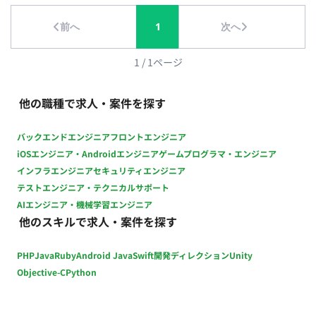
* 障害発生時の切り分け～原因特定～復旧 * 現場トラブル
前へ
1
次へ
の再発防止策実行 ※講演会の当日立ち合いが発生するため、宿
泊を伴う国内出張が、月4-5回（週に1回ほど）発生いたしま
す。 ■配属部署 イベント生産グループ デジタルイベントユニ
1
/
1
ページ
ット ■本ポジションの魅力 ・動画配信技術やIT技術を活かした
業務が、より良い医療の実現につながっていく仕組み ・カメ
他の職種で求人・案件を探す
ラ、音響、ネットワーク、エンコード、動画編集など幅広いス
キルを身に付けていただく機会 ・リモート勤務を取り入れた柔
バックエンドエンジニア
フロントエンジニア
軟な働き方 ■稼働に関して ・参画開始日：9/1を想定 ・リモー
iOSエンジニア・Androidエンジニア
ゲームプログラマ・エンジニア
ト可否：週1~2日リモート可 ・稼働時間：10:00~18:00(調整可)
インフラエンジニア
セキュリティエンジニア
テストエンジニア・テクニカルサポート
AIエンジニア・機械学習エンジニア
他のスキルで求人・案件を探す
PHP
Java
Ruby
Android Java
Swift
開発ディレクション
Unity
Objective-C
Python