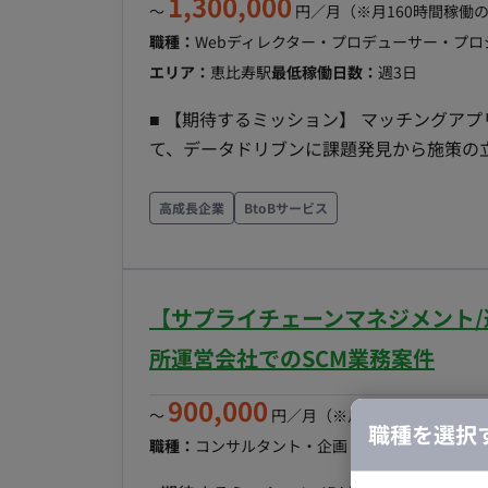
1,300,000
〜
円／月
（※月160時間稼働
職種：
Webディレクター・プロデューサー・プ
エリア：
恵比寿駅
最低稼働日数：
週3日
■ 【期待するミッション】 マッチングア
て、データドリブンに課題発見から施策の
KPIに責任を持ちながらプロダクトと事業の成
務内容・担当工程】 【戦略立案・施策の優
高成長企業
BtoBサービス
課金率改善 等）の戦略立案や施策の優先順位付けを行います。 【課
設計・モニタリングとデータに基づいた課
ジックの改善企画・要件定義を行います。 【マネタイズ施策の立案・検証】 課金導線・料金プラ
【サプライチェーンマネジメント/週
ン・オファー設計など、マネタイズ施策の立案と検証を行います。
スト・仮説検証の設計と実行、効果測定を行います。 【開発ディレクション・
所運営会社でのSCM業務案件
エンジニア・デザイナー・データアナリス
900,000
〜
円／月
（※月160時間稼働の場
職種を選択
職種：
コンサルタント・企画・セールス
スキル：