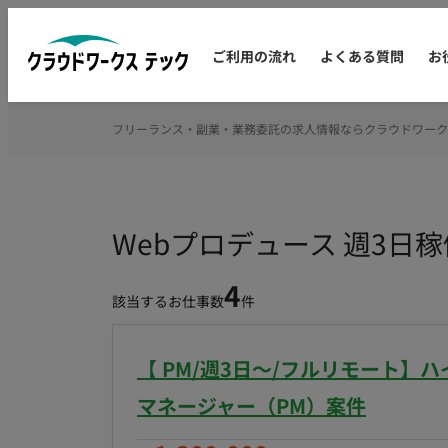
ご利用の流れ
よくある質問
お
フリーランス・副業・業務委託の求人情報ならクラウドワーク
Webプロデュース 週3
4
該当するお仕事数
件
【 PM/週3日〜/フルリモート
マネージャー（PM）案件