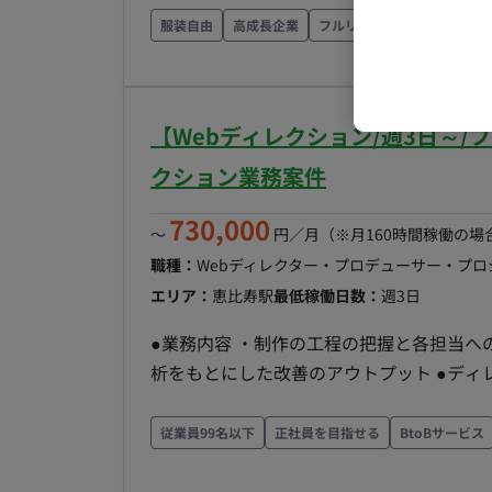
サイト全体の仕様やコンテンツ情報を網羅し
服装自由
高成長企業
フルリモート
ありデザインの調整が可能な方優遇。 ●勤
【Webディレクション/週3日～/
クション業務案件
730,000
〜
円／月
（※月160時間稼働の場
職種：
Webディレクター・プロデューサー・プ
エリア：
恵比寿駅
最低稼働日数：
週3日
●業務内容 ・制作の工程の把握と各担当へ
析をもとにした改善のアウトプット ●ディレクター人物像 Web制作、サイト運用の進行管理がしっ
かりこなせる経験者、Webメディア運用の経
イト全体の仕様やコンテンツ情報を網羅しプ
従業員99名以下
正社員を目指せる
BtoBサービス
りデザインの調整が可能な方優遇。 ＊業
希望の方に限る ●勤務条件 リモート可、但し東京周辺以外の地方移住者不可 ＊場合によりクライア