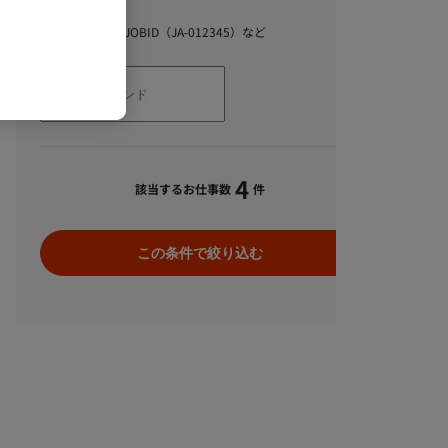
キーワード
スキル、職種、JOBID（JA-012345）など
4
該当するお仕事数
件
この条件で絞り込む