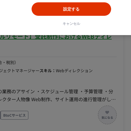
プロジェクトを管理できる人材。 尚、UI/UXの理解が
設定する
務条件 リモート可
キャンセル
フルリモート】受託制作におけるWEBディレ
合・税別）
ロジェクトマネージャー
スキル：
Webディレクション
の業務のアサイン ・スケジュール管理 ・予算管理 ・分
験者タイプ。 CVを指標とした改善PDCA施策提案、サ
ロジェクトを管理できる人材。尚、UI/UXの理解があ
BtoCサービス
務委託契約3カ月程度経過後、契約社員または正社員雇用