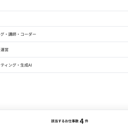
長により取引規模が拡大しています。 この勢いを加速させ
個別発注から、全社的なシナジーを最大化する統合的な
ドエンジニア
フロントエンジニア
換期を迎えています。 そこで今回、SCM部内に「商品
。 この「ゼロからの仕組みづくり」から組織を率いてい
ニア・Androidエンジニア
ゲームプログラマ・エンジニ
ー
自社サービスがある
メディア掲載実績あり
アートディレクター・クリエイ
ナー・UI/UXデザイナー
ンジニア
セキュリティエンジニア
ング・講師・コーダー
ター
注センターの構築・運用管理
ジニア・テクニカルサポート
AIエンジニア・機械学習エン
ー
Webライター
クデザイナー・CGデザイナー・イ
を確立する ・発注権の適正な運用 ：正当な取引であ
・運営
ター
う ・オペレーション設計 ：発注書発行から検収、請
訳・その他ライター
フルリモート】受託制作におけるWebデザイン業
レクター・プロデューサー・プロジェ
構築・監督する ・チームマネジメント ：メンバーの
データアナリスト・データサ
ティング・生成AI
ジャー
事業部との「知識・目標優先度のギャップ」を埋め、全
・メディア運用
DX推進
ンサルタント・ITコンサルタント
合・税別）
C貸与 ・フルフレックス稼働可能 ・月110時間以上の稼
ント・企画・セールス
採用・組織開発・制度設計
：
UI/UX設計, アートディレクション
エリア：
恵比寿駅
エンジニアリング
の業務のアサイン ・スケジュール管理 ・予算管理 ・分
レクター人物像 Web制作、サイト運用の進行管理がし
4
該当するお仕事数
件
経験者タイプ。 CVを指標とした改善PDCA施策提案、