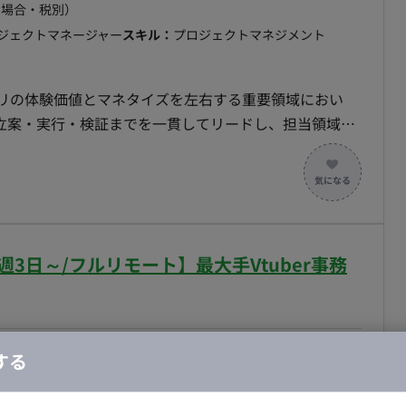
の場合・税別）
ロジェクトマネージャー
スキル：
プロジェクトマネジメント
プリの体験価値とマネタイズを左右する重要領域におい
立案・実行・検証までを一貫してリードし、担当領域の
長を直接牽引することが期待されています。 ■ 【業
先順位付け】 担当領域（ユーザー一覧アルゴリズム、
題発見・要件定義】 担当KPIの
題発見、およびマッチングアルゴリズム／レコメンドロ
3日～/フルリモート】最大手Vtuber事務
 【仮説検証・効果測定】 A/Bテ
改善運用のリード】
ト等との連携や開発ディレクション、施策リリース後の
振り返りと継続的な改善サイクルの運用を行います。 【担当工程】 要件定義
合・税別）
する
その他
エリア：
田町駅
最低稼働日数：
週3日