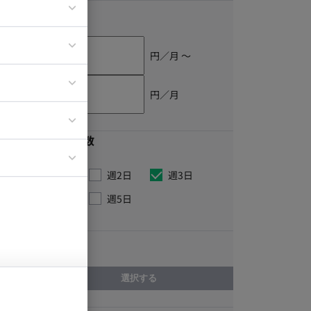
単価
円／月 〜
ア
ティブディレク
円／月
ジニア
最低稼働日数
イエンティスト
週1日
週2日
週3日
週4日
週5日
こだわり
選択する