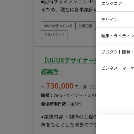
■期待するミッション IPビジネスの急成
エンジニア
るため、現在は各事業部の強みを活かした
バックエン
管理体制へのアップデートという、大きな転
デザイン
発注」機能を集約するチームを新設します
iOSエンジ
AWSを使っている
上場企業
業界のリードカンパニ
ただけるリーダー候補を募集します。 ■担当工程（業務範囲） 強い発注機能を支える正確かつ迅速
Webデザイ
インフラエ
フルリモート
編集・ライティ
な購買オペレーション体制を確立・運用していただきます。 ・商品発
テストエン
Webコーダ
グラフィッ
：全社の商品購買機能を集約し、可視化体制
プロダクト開発
ラストレー
るかを見極め、発注ルールの整備と徹底を行
編集者・翻
【UI/UXデザイナー/週3日～/
Webディ
求照合に至る「三点一致」の業務プロセスを
ビジネス・マーケ
務案件
クトマネー
指導・管理 ・ステークホルダー交渉 ：各
マーケター
システムコ
社的なルール遵守を推進する ■働き方・コミュニケーション方法 ・完全リモート可能 ・Slackベー
730,000
〜
円／月
（※月160時間稼働の場
スで会話、必要に応じてWebMTG実施 ・P
コンサルタ
職種：
Webデザイナー・UI/UXデザイナー
スキル
働目安
プロンプト
最低稼働日数：
週3日
●業務内容 ・制作の工程の把握と各担当へ
析をもとにした改善のアウトプット ●ディ
っかりこなせる経験者、Webメディア運用の