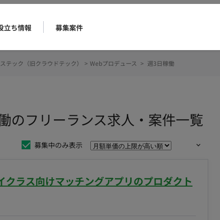
役立ち情報
募集案件
ステック（旧クラウドテック）
>
Webプロデュース
>
週3日稼働
日稼働のフリーランス求人・案件一覧
募集中のみ表示
】ハイクラス向けマッチングアプリのプロダクト