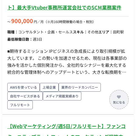
ト】最大手Vtuber事務所運営会社でのSCM業務案件
900,000
〜
円／月
（※月160時間稼働の場合・税別）
職種：
コンサルタント・企画・セールス
スキル：
その他
エリア：
田町駅
最低稼働日数：
週3日
■期待するミッション IPビジネスの急成長により取引規模が拡
大しています。 この勢いを加速させるため、現在は各事業部の
強みを活かした個別発注から、全社的なシナジーを最大化する
統合的な管理体制へのアップデートという、大きな転換期を迎
えています。 そこで今回、SCM部内に「商品発注」機能を集約
するチームを新設します。 この「ゼロからの仕組みづくり」か
AWSを使っている
上場企業
業界のリードカンパニー
ら組織を率いていただけるリーダー候補を募集します。 ■担当
自社サービスがある
メディア掲載実績あり
工程（業務範囲） 強い発注機能を支える正確かつ迅速な購買オ
フルリモート
ペレーション体制を確立・運用していただきます。 ・商品発注
センターの構築・運用管理 ：全社の商品購買機能を集約し、可
視化体制を確立する ・発注権の適正な運用 ：正当な取引である
【Webマーケティング/週5日/フルリモート】ファンコ
かを見極め、発注ルールの整備と徹底を行う ・オペレーション
設計 ：発注書発行から検収、請求照合に至る「三点一致」の業