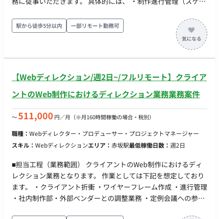
務に従事いただきます。 具体的には、 ・制作進行管理（スケジ
ュール・タスク管理） ・ワイヤーフレームの作成 ・デザイナ
ー/エンジニアへの指示出し ・クライアント及び代理店折衝 ・
駅から徒歩5分以内
一部リモート勤務可
定例会議への参加 などに従事いただきます。 勤務時間：10:00
～19:00
【Webディレクション/週2日~/フルリモート】クライア
ントのWeb制作におけるディレクション業務業務案件
511,000
〜
円／月
（※月160時間稼働の場合・税別）
職種：
Webディレクター・プロデューサー・プロジェクトマネージャー
スキル：
Webディレクション
エリア：
赤坂駅
最低稼働日数：
週2日
■担当工程（業務範囲） クライアントのWeb制作におけるディ
レクション業務となります。 作業としては下記を想定しており
ます。 ・クライアント折衝 ・ワイヤーフレーム作成 ・進行管理
・社内制作部・外部ベンダーとの調整業務 ・定例会議への参加
■開始：2月 ※なるべく早い段階での参画を希望 ■人月：0.5人