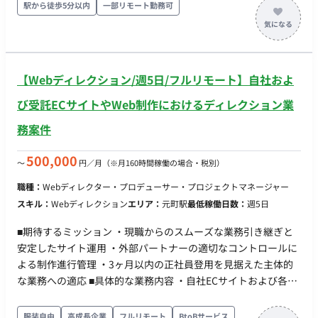
月～ ■出社・リモート頻度：応相談 ※週1・2出社いただける
駅から徒歩5分以内
一部リモート勤務可
方だと好ましい
【Webディレクション/週5日/フルリモート】自社およ
び受託ECサイトやWeb制作におけるディレクション業
務案件
500,000
〜
円／月
（※月160時間稼働の場合・税別）
職種：
Webディレクター・プロデューサー・プロジェクトマネージャー
スキル：
Webディレクション
エリア：
元町駅
最低稼働日数：
週5日
■期待するミッション ・現職からのスムーズな業務引き継ぎと
安定したサイト運用 ・外部パートナーの適切なコントロールに
よる制作進行管理 ・3ヶ月以内の正社員登用を見据えた主体的
な業務への適応 ■具体的な業務内容 ・自社ECサイトおよび各種
WEBサイトの運用ディレクション ・プロジェクトに応じた外部
エンジニアやデザイナーへの指示出し ・各制作物のクオリティ
服装自由
高成長企業
フルリモート
BtoBサービス