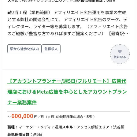
スキル：
Webディレクション
エリア：
赤坂駅
最低稼働日数：
週5日
ョンの担当プランナー 1名（1社専任コミット） バックオフィ
ス・サポート：社内の広告専任コンサルタント（運用担当）お
■担当工程（業務範囲） アフィリエイト広告運用を事業の主軸
よびクリエイティブ制作チーム ■稼働について 開始日：即日 リ
とする弊社の関連会社にて、 アフィリエイト広告のマーケ、デ
モート可否：参画当初は出社いただき、その後フルリモート可
ィレクター、ライター等を募集します。 （アフィリエイト広告
働き方：月80時間程度 PC：貸与品使用
のご経験が豊富な方であればまずご提案ください） 【最寄駅】
赤坂 【作業場所】赤坂オフィス 【期間】即日 【就業時間】
10:00 〜 19:00 【稼働日数】週5日
駅から徒歩5分以内
急募求人
【アカウントプランナー/週5日/フルリモート】広告代
理店におけるMeta広告を中心としたアカウントプラン
ナー業務案件
600,000
〜
円／月
（※月160時間稼働の場合・税別）
職種：
マーケター・メディア運用
スキル：
アクセス解析
エリア：
渋谷駅
最低稼働日数：
週5日