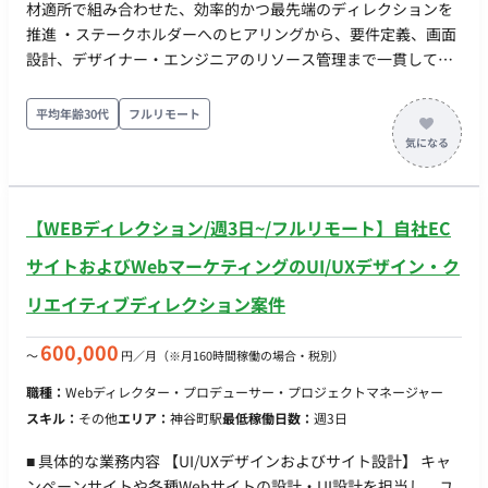
材適所で組み合わせた、効率的かつ最先端のディレクションを
日の運用方針（訴求別コスト報告・件数予測）をテキスト共
推進 ・ステークホルダーへのヒアリングから、要件定義、画面
有。日中の顧客からの質問に対する都度打ち返し（効果不調時
設計、デザイナー・エンジニアのリソース管理まで一貫して担
のリカバリー策、好調時の増枠提案など）、15分程度のデイリ
当 ・使用ツール：Gemini / NotebookLM / Claude Code /
ー打合せ。 ・週次（ウィークリー）: LPO定例（30分）、クリ
FigmaMake / design.md / Figma / Jira / Backlog / GitHub など
平均年齢30代
フルリモート
エイティブ（CR）定例（1時間）、全体定例（1.5時間）の実
【作業内容】 ・ヒアリングと要件の整理: ステークホルダーの
施。週1回のシミュレーション（SIM）提出。 ・随時: 配信結果
要望をヒアリングし、目的と必要な機能を整理する。 ・画面遷
の分析に基づく新規クリエイティブのディレクション、教育業
移図・機能一覧の作成: ユーザーの導線設計や、実装すべき機能
界のトレンドに応じた新規訴求の起案。 ■稼働について 開始
のリストアップを行う。 ・ワイヤーフレーム（画面設計書）の
日：即日 リモート可否：フルリモート可 働き方：8時間×週5日
【WEBディレクション/週3日~/フルリモート】自社EC
作成: 各画面のレイアウト、必要な要素、システム的な挙動（ボ
PC：貸与品使用
タンを押した際のエラー表示など）を定義する。 ・デザイナー
サイトおよびWebマーケティングのUI/UXデザイン・ク
への指示出し・レビュー: UI/UXデザイナーへ意図を伝え、上が
リエイティブディレクション案件
ってきたデザインが要件を満たしているかチェックする。 ・ス
ケジュールの作成と管理: WBSやガントチャートを作成し、全体
600,000
〜
円／月
（※月160時間稼働の場合・税別）
の進捗を管理する。 ・リソース・タスク管理: エンジニアやデ
ザイナーのタスク状況（Backlog、Jira、Githubprojectなどの
職種：
Webディレクター・プロデューサー・プロジェクトマネージャー
チケット）を把握・整理する。 ・定例ミーティングのファシリ
スキル：
その他
エリア：
神谷町駅
最低稼働日数：
週3日
テーション: 週次定例などの進行、議事録の作成。 ・仕様変
更・課題の調整: 開発途中で発生した仕様変更の要否判断、関係
■ 具体的な業務内容 【UI/UXデザインおよびサイト設計】 キャ
者間の合意形成を行う。
ンペーンサイトや各種Webサイトの設計・UI設計を担当し、ユ