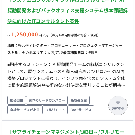
駆動開発およびバックオフィス支援システム根本課題解
決に向けたITコンサルタント案件
1,250,000
〜
円／月
（※月160時間稼働の場合・税別）
職種：
Webディレクター・プロデューサー・プロジェクトマネージャー
スキル：
その他
エリア：
大阪/江坂
最低稼働日数：
週5日
■期待するミッション： AI駆動開発チームの統括コンサルタン
トとして、既存システムへのAI導入研究およびゼロからのAI再
構築プロジェクトに携わり、インフラ面を含めたシステム全体
の根本的課題解決や技術的な方針決定を牽引することが期待さ
れます。 ■業務内容・担当工程： ・AI駆動開発を推進するAI導
入研究チーム、のマネジメント業務 ・インフラ面を含むシステ
服装自由
業界のリードカンパニー
高成長企業
ム全体の根本的課題（高速化など）の解決に向けた技術的な方
自社サービスがある
フルリモート
BtoBサービス
針決定・判断・コンサルティング ・プロダクト改善に向けた要
件定義およびアーキテクチャ設計の推進
【サプライチェーンマネジメント/週3日～/フルリモー