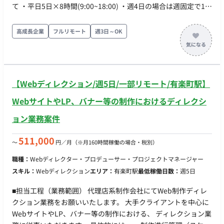
て ・平日5日×8時間(9:00~18:00) ・週4日の場合は週固定で1日
8時間(9:00~18:00) ・MTG頻度：毎朝9時～定例MTG（業務内容
のすり合わせ、業務の優先順位立て）があるため、そちらに参
高成長企業
フルリモート
週3日～OK
加いただきます。 ・作業報告：日ごとにフォーマットにそって
おこなっていただきます。 ■PC：持参
【Webディレクション/週5日/一部リモート/有楽町駅】
WebサイトやLP、バナー等の制作におけるディレクシ
ョン業務案件
511,000
〜
円／月
（※月160時間稼働の場合・税別）
職種：
Webディレクター・プロデューサー・プロジェクトマネージャー
スキル：
Webディレクション
エリア：
有楽町駅
最低稼働日数：
週5日
■担当工程（業務範囲） 代理店系制作会社にてWeb制作ディレ
クション業務をお願いいたします。 大手クライアントを中心に
WebサイトやLP、バナー等の制作における、 ディレクション業