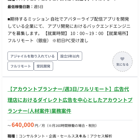
び最適化 ・都内オフィス（ショールーム）への来場促進、不動
最低稼働日数：
週5日
産イベント・セミナー等の集客企画および連携 ・広告素材やビ
ジュアル、バナー等のクリエイティブ制作ディレクションおよ
■期待するミッション 自社でアバターライブ配信アプリを開発
びクオリティ管理 ・SNSやCRMツールなどを活用した各種マー
している企業にて、 アプリ開発におけるバックエンドエンジニ
ケティング施策の包括的なディレクション ・外注パートナーや
アを募集します。 【就業時間】 10：00～19：00 【就業場所】
クリエイター（クラウドワーカー等）の人選・アサイン・業務
フルリモート（銀座） ※初日PC受け渡し
振分および進行管理 ・各種施策のデータ分析、ABテストの実
施、およびPDCAサイクルの高速推進 ■チーム体制 ・代表 ・共
アジャイルを取り入れている
設立5年以内
同創業者 ・CMO（海外在住） ・インターナショナルチーム（社
内メンバーは日本人と外国人が約半数の構成） ■開発環境 （※
フルリモート
受託開発
マーケティングツールの活用や、各種SNS、Slack等のコミュニ
ケーションツールを中心とした環境となります。詳細な使用ツ
ールは商談時に確認・決定します） ■働き方 間程度を想定。柔
【アカウントプランナー/週3日/フルリモート】広告代
軟に相談可能） ・リモート稼働：フルリモート ・フレックス稼
理店におけるダイレクト広告を中心としたアカウントプ
働：可能（時差の関係上、日本時間の15:00以降にミーティング
や密なコミュニケーションが取れる方を想定しています。夜間
ランナー(人材案件)業務案件
のテキスト対応が発生する場合があります）
640,000
〜
円／月
（※月160時間稼働の場合・税別）
職種：
コンサルタント・企画・セールス
スキル：
アクセス解析