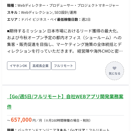
職種：
Webディレクター・プロデューサー・プロジェクトマネージャー
スキル：
Webディレクション, SEO設計/運用
エリア：
ドバイ ビジネス・ベイ
最低稼働日数：
週2日
■期待するミッション 日本市場におけるリード獲得の最大化、
および今秋オープン予定の都内オフィス（ショールーム）への
集客・販売促進を目指し、マーケティング施策の全体統括とデ
ィレクションを行っていただきます。 経営陣や海外CMOと密に
連携しながら、単なるWeb広告の運用（受け身の作業）ではな
く、事業フェーズに合わせた自発的な施策提案（刺さる提案）
イヤホンOK
高成長企業
フルリモート
を行い、マーケティングの型化を推進していくことが期待され
ています。 ■業務内容・担当工程 日本市場向けのWebマーケテ
ィング全般の企画・立案、および制作ディレクション業務全般
をご担当いただきます。 【担当工程：要件定義・設計・実装・
【Go/週5日/フルリモート】自社WEBアプリ開発業務案
テスト・保守運用】 （※戦略立案からクリエイティブの制作進
行、オフライン施策との連動までの全工程に携わっていただき
件
ます） ・日本市場（富裕層・投資家層）向けマーケティング戦
略の立案、およびプロモーション施策の企画 ・Web広告（リス
657,000
〜
円／月
（※月160時間稼働の場合・税別）
ティング広告、各種SNS広告など）の運用ディレクションおよ
職種：
バックエンドエンジニア
スキル：
Go
エリア：
フルリモート