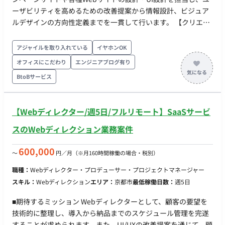
ーザビリティを高めるための改善提案から情報設計、ビジュア
ルデザインの方向性定義までを一貫して行います。 【クリエイ
ティブディレクション・マーケティング施策立案】 ユーザー行
動分析に基づいた導線の最適化や改善提案、SNS・広告クリエ
アジャイルを取り入れている
イヤホンOK
イティブの戦略設計および提案資料の作成を行います。 【フロ
オフィスにこだわり
エンジニアブログ有り
ントエンド実装を見据えた要件定義・設計】 デザインした内容
BtoBサービス
のフロントエンド実装（HTML等によるコーディング）を見据
えた要件定義や画面設計、およびデザイナー・エンジニア間の
橋渡し業務を行います。 【進行管理・クオリティコントロー
【Webディレクター/週5日/フルリモート】SaaSサービ
ル】 プロジェクト全体のスケジュール・メンバー・クオリティ
管理、および外部制作チームとの連携（外注管理）を推進しま
スのWebディレクション業務案件
す。 ■ 期待するミッション ビジネスサイドの要件を深く理解
し、単なる表層のデザインに留まらない「事業のグロース（効
600,000
〜
円／月
（※月160時間稼働の場合・税別）
果創出や課題解決）」を目的としたサイト改善やクリエイティ
職種：
Webディレクター・プロデューサー・プロジェクトマネージャー
ブ戦略を主導していただきます。今回の案件では要件定義や設
スキル：
Webディレクション
エリア：
京都市
最低稼働日数：
週5日
計を中心にお任せし、エンジニアや営業などの他職種と円滑に
連携しながら、プロジェクトを最適化する役割を期待します。
■期待するミッション Webディレクターとして、顧客の要望を
■ 業務内容・担当工程 今回の案件では、Webサイトの改修や新
技術的に整理し、導入から納品までのスケジュール管理を完遂
規クリエイティブ施策における要件定義と、 UI/UX・情報設計
することが求められます。また、UI/UXの改善提案を通じて、顧