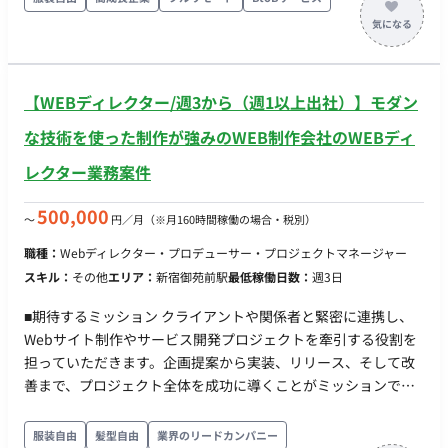
管理およびスケジュール調整 ・キャンペーンや特集ページ等の
構成案作成および進行管理 ・正社員登用後の外部折衝および事
業推進業務 ■リモートについて フルリモートになります。
【WEBディレクター/週3から（週1以上出社）】モダン
な技術を使った制作が強みのWEB制作会社のWEBディ
レクター業務案件
500,000
〜
円／月
（※月160時間稼働の場合・税別）
職種：
Webディレクター・プロデューサー・プロジェクトマネージャー
スキル：
その他
エリア：
新宿御苑前駅
最低稼働日数：
週3日
■期待するミッション クライアントや関係者と緊密に連携し、
Webサイト制作やサービス開発プロジェクトを牽引する役割を
担っていただきます。企画提案から実装、リリース、そして改
善まで、プロジェクト全体を成功に導くことがミッションで
す。 ■業務内容・担当工程 ・クライアントへのヒアリングと要
件定義 ・スケジュール管理、関係各所との連携・調整 ・プラン
服装自由
髪型自由
業界のリードカンパニー