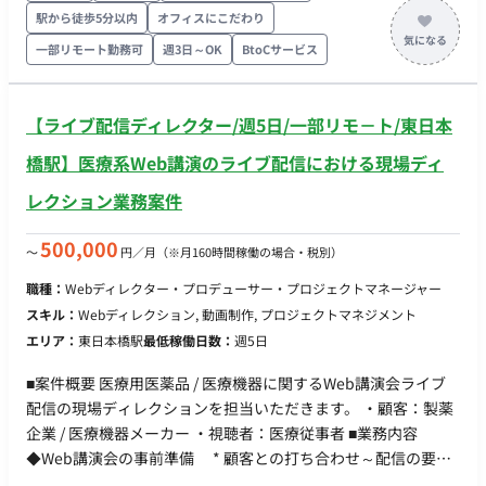
ナーと協力しての企画提案書や打ち合わせ資料作成 ・媒体に応
駅から徒歩5分以内
オフィスにこだわり
じたUX設計と構成作成 ・要件に基づくアイデア出し ■チーム体
一部リモート勤務可
週3日～OK
BtoCサービス
制 ・ ディレクター：5名（平均年齢28歳） ■働き方 ・ 稼働量：
週3日（週24時間）～ ・ 出社頻度：週1日以上出社（新宿御
苑） ■その他 ご稼働頂き、もし正社員切替をご希望の場合、検
【ライブ配信ディレクター/週5日/一部リモ－ト/東日本
討可能な案件となります。（※切替意向は必須ではございませ
ん。）
橋駅】医療系Web講演のライブ配信における現場ディ
レクション業務案件
500,000
〜
円／月
（※月160時間稼働の場合・税別）
職種：
Webディレクター・プロデューサー・プロジェクトマネージャー
スキル：
Webディレクション, 動画制作, プロジェクトマネジメント
エリア：
東日本橋駅
最低稼働日数：
週5日
■案件概要 医療用医薬品 / 医療機器に関するWeb講演会ライブ
配信の現場ディレクションを担当いただきます。 ・顧客：製薬
企業 / 医療機器メーカー ・視聴者：医療従事者 ■業務内容
◆Web講演会の事前準備 * 顧客との打ち合わせ～配信の要件
整理（営業担当と同席の形） * 現場オペレーション設計（機