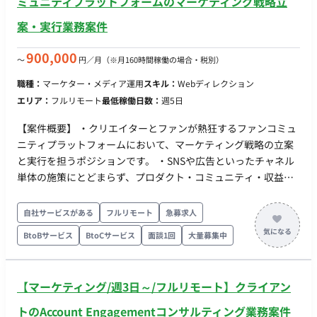
ミュニティプラットフォームのマーケティング戦略立
務プロセスを構築・監督する ・チームマネジメント ：メンバー
案・実行業務案件
の指導・管理 ・ステークホルダー交渉 ：各事業部との「知識・
目標優先度のギャップ」を埋め、全社的なルール遵守を推進す
900,000
〜
円／月
（※月160時間稼働の場合・税別）
る ■働き方・コミュニケーション方法 ・完全リモート可能 ・
Slackベースで会話、必要に応じてWebMTG実施 ・PC貸与 ・フ
職種：
マーケター・メディア運用
スキル：
Webディレクション
ルフレックス稼働可能 ・月110時間以上の稼働目安
エリア：
フルリモート
最低稼働日数：
週5日
【案件概要】 ・クリエイターとファンが熱狂するファンコミュ
ニティプラットフォームにおいて、マーケティング戦略の立案
と実行を担うポジションです。 ・SNSや広告といったチャネル
単体の施策にとどまらず、プロダクト・コミュニティ・収益構
造までを視野に入れた横断的なグロース戦略を設計・推進しま
す。 ・事業として「同人系プラットフォーム領域での圧倒的
自社サービスがある
フルリモート
急募求人
No.1」を目指しています。 ・データドリブンかつ仮説主導型の
BtoBサービス
BtoCサービス
面談1回
大量募集中
マーケティング体制を築くことが求められます。 【作業内容】
・登録〜投稿〜収益化のファネルに基づくKPI設計・分析・再定
義 ・成長ドライバーの特定と、中期的なマーケティング戦略の
【マーケティング/週3日～/フルリモート】クライアン
策定 ・SNS／PR／LP／クリエイター獲得／UGC施策の企画・
実行・改善 ・Redash／内部DBを用いた指標モニタリングと施
トのAccount Engagementコンサルティング業務案件