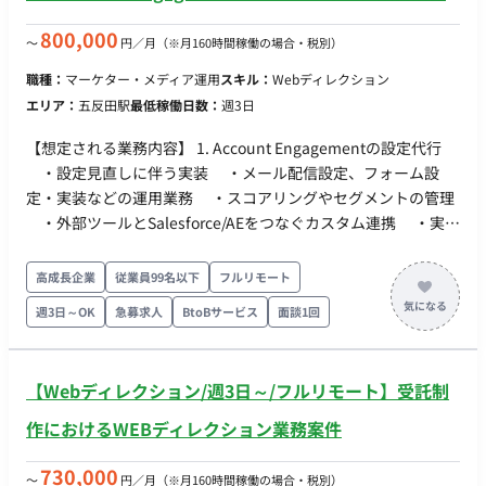
策仮説の立案 ・開発・デザイン・CS・コミュニティなど他部署
との横断連携 ・経営／現場それぞれに最適化された週次・月次
800,000
〜
円／月
（※月160時間稼働の場合・税別）
レポート設計と運用
職種：
マーケター・メディア運用
スキル：
Webディレクション
エリア：
五反田駅
最低稼働日数：
週3日
【想定される業務内容】 1. Account Engagementの設定代行
・設定見直しに伴う実装 ・メール配信設定、フォーム設
定・実装などの運用業務 ・スコアリングやセグメントの管理
・外部ツールとSalesforce/AEをつなぐカスタム連携 ・実装
計画やテスト計画などのドキュメンテーション 2.
Salesforce（SFDC）との連携支援 ・キャンペーン階層やリー
高成長企業
従業員99名以下
フルリモート
ドステータスの設計 ・データ連携のトラブルシュート ・サ
週3日～OK
急募求人
BtoBサービス
面談1回
ンドボックス環境での開発、設定代行 ・実装計画やテスト計
画などのドキュメンテーション ・オブジェクト構造を踏まえ
たレポート・ダッシュボードの設計 3. B2BMAの実装 【求める
【Webディレクション/週3日～/フルリモート】受託制
スキル】 ■必須スキル ・Salesforce運用設計・設定経験（キ
ャンペーン、リード、レポートなど） ・Account
作におけるWEBディレクション業務案件
Engagement（旧Pardot）の操作・実装経験 ■推奨スキル ・
ドキュメント作成・引き継ぎ資料の作成スキル ・JavaScript
730,000
〜
円／月
（※月160時間稼働の場合・税別）