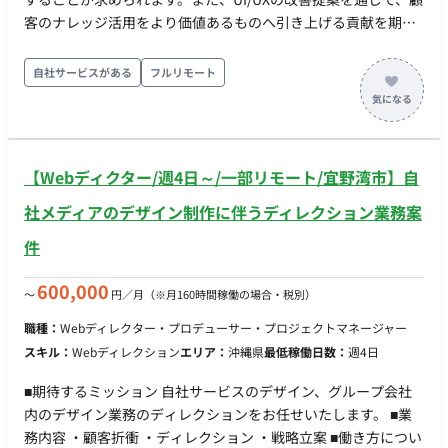
周りの部分を中心に担当いただきます。 ■ チーム体制 営業 ディ
客のナレッジ活用をより価値あるものへ引き上げる貢献を期待
レクター デザイナー エンジニア ■ 【働き方】 ・ 稼働量：週3日
しています。 ■業務内容・担当工程 AIナレッジデータプラット
以上（※週5日稼働いただける方も歓迎） ・ リモート稼働：麻
フォームの導入におけるWebディレクション業務全般を担当い
自社サービスがある
フルリモート
布台のオフィスに来ていただける方 ・ フレックス稼働：フルフ
ただきます。 ・導入前後〜納品までの技術的な要望に対する応
レックス
対 ・顧客のWebサイトやアプリに対するUI/UXの改善提案 ・セ
ールスと連携したオンライン商談への同席 ・提供するFAQウェ
ブサイトのカスタマイズ作業（HTML/CSS等） ・納品までの進
【Webディクター/週4日～/一部リモート/宜野湾市】自
行管理・スケジュール管理 ※電話対応や往訪、0ベースのコー
ディング業務は発生しません。 【担当工程：要件定義・設計・
社メディアのデザイン制作に伴うディレクション業務案
テスト・保守運用】 ■チーム体制 ・Webディレクター ・マネー
件
ジャー ・セールス ・エンジニア （※各職種の具体的な人数に
ついては確認中） ■働き方 ・稼働量：週5日（140h〜/月） ・リ
600,000
〜
円／月
（※月160時間稼働の場合・税別）
モート稼働：フルリモート ・フレックス稼働：相談可能（平日
日中メイン）
職種：
Webディレクター・プロデューサー・プロジェクトマネージャー
スキル：
Webディレクション
エリア：
沖縄県
最低稼働日数：
週4日
■期待するミッション 自社サービスのデザイン、グループ会社
内のデザイン業務のディレクションをお任せいたします。 ■業
務内容 ・顧客折衝 ・ディレクション ・戦略立案 ■働き方につい