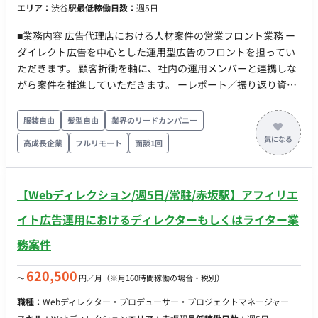
エリア：
渋谷駅
最低稼働日数：
週5日
■業務内容 広告代理店における人材案件の営業フロント業務 ー
ダイレクト広告を中心とした運用型広告のフロントを担ってい
ただきます。 顧客折衝を軸に、社内の運用メンバーと連携しな
がら案件を推進していただきます。 ーレポート／振り返り資料
作成／社内外のデイリーコミュニケーション／CRディレクショ
ン ■求める人物像（スタンス・マインド） ・オーナーシップ：
服装自由
髪型自由
業界のリードカンパニー
運用チームに任せきりにせず、案件のゴール達成まで「自分ご
高成長企業
フルリモート
面談1回
と」として伴走できる。業務委託でも“外注”ではなく“チームの
一員”として動ける ・クライアント事業目線：広告数値の改善
に留まらず、クライアントの事業KPIから逆算して提案できる。
【Webディレクション/週5日/常駐/赤坂駅】アフィリエ
人材ビジネスの構造に理解が深い。 ・スピード×丁寧さ：日中
の即レス・こまめな報連相を苦にせず、レスポンスの速さを信
イト広告運用におけるディレクターもしくはライター業
頼構築の武器にできる ・ハブとしての協働姿勢：社内運用メン
務案件
バーとクライアントの間に立ちアカウントリーディングの立ち
回りができる。 ・自走力・段取り力：限られた稼働時間の中で
620,500
〜
円／月
（※月160時間稼働の場合・税別）
自分で優先順位をつけて進められる ・素直さ・アップデート意
欲：フィードバックや弊社の優先度などの意向も受け止め、や
職種：
Webディレクター・プロデューサー・プロジェクトマネージャー
り方を柔軟に変えられる ■ チーム体制 フロント体制：本ポジシ