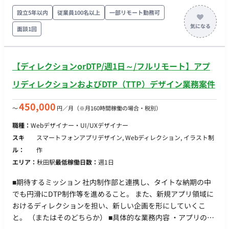
材構成・人員配置） * 外部協力会社との連絡、調整 ◆配信当
設立5年以内
従業員100名以上
一部リモート勤務可
日の現場オペレーション * 配信会場の設営、機材施工 * 外
面談1回
部協力会社含む当日スタッフへの指示、統括 * 配信ディレク
ション・映像音響機器のオペレート * 出演者医師への接遇対
応 ◆品質管理 * 日々の機器メンテナンスや必要情報のDB入力
【ディレクションorDTP/週1日～/フルリモート】アプ
* 障害発生時の切り分け～原因特定～復旧 * 現場トラブル
の再発防止策実行 ※講演会の当日立ち合いが発生するため、宿
リディレクションおよびDTP（TTP）デザイン業務案件
泊を伴う国内出張が、月4-5回（週に1回ほど）発生いたしま
す。 ■配属部署 イベント生産グループ デジタルイベントユニ
450,000
〜
円／月
（※月160時間稼働の場合・税別）
ット ■本ポジションの魅力 ・動画配信技術やIT技術を活かした
職種：
Webデザイナー・UI/UXデザイナー
業務が、より良い医療の実現につながっていく仕組み ・カメ
スキ
スマートフォンアプリデザイン, Webディレクション, イラスト制
ラ、音響、ネットワーク、エンコード、動画編集など幅広いス
ル：
作
キルを身に付けていただく機会 ・リモート勤務を取り入れた柔
エリア：
秋田駅
最低稼働日数：
週1日
軟な働き方 ■稼働に関して ・参画開始日：9/1を想定 ・リモー
ト可否：週1~2日リモート可 ・稼働時間：10:00~18:00(調整可)
■期待するミッション 社内制作部と連携し、タイトな納期の中
でも円滑にDTP制作等を進めること。 また、新規アプリ領域に
おけるディレクションを担い、新しい企画を形にしていくこ
と。 （またはそのどちらか） ■具体的な業務内容 ・アプリのデ