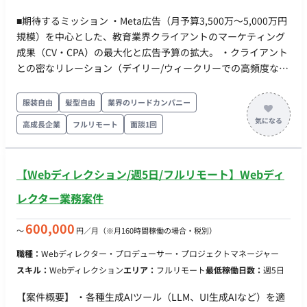
■期待するミッション ・Meta広告（月予算3,500万〜5,000万円
規模）を中心とした、教育業界クライアントのマーケティング
成果（CV・CPA）の最大化と広告予算の拡大。 ・クライアント
との密なリレーション（デイリー/ウィークリーでの高頻度な折
衝）を通じて信頼を獲得し、効果改善に向けた次の一手を主体
的に提案・実行し続けること。 ■商材 女性向けデザインスクー
服装自由
髪型自由
業界のリードカンパニー
ル ■ 担当工程（業務範囲） ・アカウントプランニングおよびフ
高成長企業
フルリモート
面談1回
ロント折衝全般（上流提案から日次の顧客対応まで一気通貫）
・具体的には、日次の数値報告・運用方針提案、週次の・シミ
ュレーション（SIM）提出、LPO・クリエイティブ（CR）の定
【Webディレクション/週5日/フルリモート】Webディ
例会議運営。 ・クリエイティブディレクション業務（訴求軸の
選定、構成案の作成、デザイナーへの発注・管理）。 ・Meta広
レクター業務案件
告の実際の入稿・入札・数値管理などの「コンソール運用作
業」自体は、社内の専任コンサルタントが担当するため、プラ
600,000
〜
円／月
（※月160時間稼働の場合・税別）
ンナー自身は「顧客折衝とクリエイティブ戦略」に特化しま
職種：
Webディレクター・プロデューサー・プロジェクトマネージャー
す。 ■ チーム体制 フロント体制：本ポジションの担当プランナ
スキル：
Webディレクション
エリア：
フルリモート
最低稼働日数：
週5日
ー 1名（1社専任コミット） バックオフィス・サポート：社内の
Meta広告専任コンサルタント（運用担当）およびクリエイティ
【案件概要】 ・各種生成AIツール（LLM、UI生成AIなど）を適
ブ制作チーム ■ 業務の流れ ・日次（デイリー）: 朝報告にて当