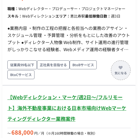
/ Google Tag Manager / GA4の理解 ・データ連携・ID連携の
職種：
Webディレクター・プロデューサー・プロジェクトマネージャー
基本知識（特にWeb→MA→CRM） 【備考】 ・フルリモート ・
スキル：
Webディレクション
エリア：
恵比寿駅
最低稼働日数：
週3日
週3日以上
●業務内容 ・制作の工程の把握と各担当への業務のアサイン ・
スケジュール管理 ・予算管理 ・分析をもとにした改善のアウト
プット ●ディレクター人物像 Web制作、サイト運用の進行管理
がしっかりこなせる経験者、Webメディア運用の経験者タイ
プ。 CVを指標とした改善PDCA施策提案、サイト全体の仕様や
コンテンツ情報を網羅しプロジェクトを管理できる人材。尚、
従業員99名以下
正社員を目指せる
BtoBサービス
UI/UXの理解がありデザインの調整が可能な方優遇。 ＊業務委
BtoCサービス
託契約3カ月程度経過後、契約社員または正社員雇用希望の方に
限る ●勤務条件 リモート可、但し東京周辺以外の地方移住者不
可 ＊場合によりクライアントオフィスでの打ち合わせあり
【Webディレクション・マーケ/週2日〜/フルリモー
ト】海外不動産事業における日本市場向けWebマーケ
ティングディレクター業務案件
688,000
〜
円／月
（※月160時間稼働の場合・税別）