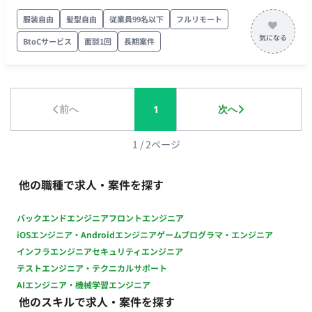
ィレクション、新規企画の立案・推進 ・DTPデザイン業務、ホ
ームページ関連の作業 ・社内制作部との連携、進行管理 ※アプ
服装自由
髪型自由
従業員99名以下
フルリモート
リディレクションとDTP作業の両方をご対応いただける方がベ
BtoCサービス
面談1回
長期案件
ストですが、どちらか一方のみの得意領域でのご参画もご相談
可能です。 ■担当工程（業務範囲） 企画立案からディレクショ
ン、DTP・デザイン実務まで（※スキルやご希望に応じて調整
可） ■チーム体制 社内の制作部メンバーと一緒に進めていただ
前へ
1
次へ
きます。 ■業務の流れ （※詳細ヒアリング必要：どのような依
頼フローになるか等） ■開発環境 アプリ：CIPPO（シッポ） ツ
ール：Illustrator, Photoshop, inDesign ■開発フェーズと予定
1
/
2
ページ
既存制作業務の進行、および新規アプリ企画の立ち上げフェー
ズ（アプリのデザインは完成している、） ■案件の魅力（会社
他の職種で求人・案件を探す
について・サービスについて） 正社員ほどのリソースは割けな
いが、スキルを活かして新規アプリの企画など裁量を持って働
バックエンドエンジニア
フロントエンジニア
きたい方にマッチする環境です。 ■リモート稼働について ・フ
iOSエンジニア・Androidエンジニア
ゲームプログラマ・エンジニア
ルリモート可能 ■働き方 ・別日も網羅的に稼働していただきた
インフラエンジニア
セキュリティエンジニア
いが、月の中旬ごろに集中的に稼働ができる方
テストエンジニア・テクニカルサポート
AIエンジニア・機械学習エンジニア
他のスキルで求人・案件を探す