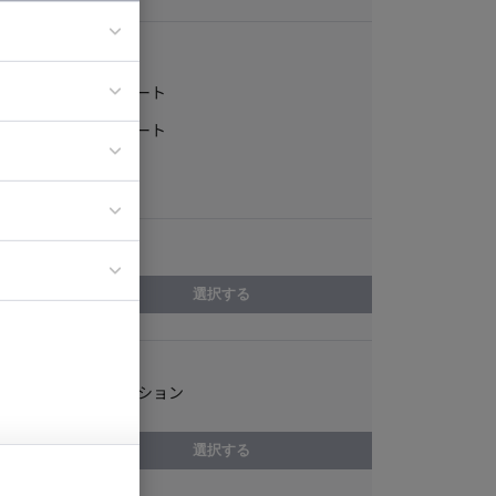
稼働形態
フルリモート
ア
一部リモート
ティブディレク
常駐
ジニア
エリア
イエンティスト
選択する
スキル
Webディレクション
選択する