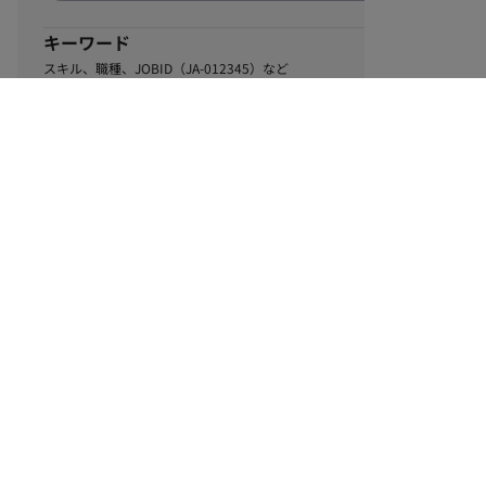
キーワード
スキル、職種、JOBID（JA-012345）など
0
該当するお仕事数
件
この条件で絞り込む
ル
利用規約
個人情報保護方針
サイトマップ