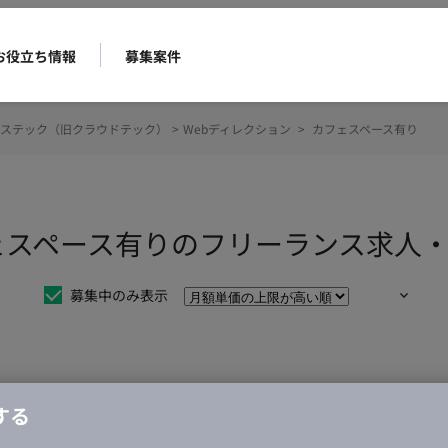
お役立ち情報
募集案件
ステック（旧クラウドテック）
>
Webディレクション
>
カフェスペース有り
フェスペース有りのフリーランス求人
募集中のみ表示
仕事は見つかりませんでした。
する