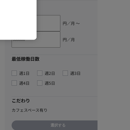
単価
円／月 〜
円／月
最低稼働日数
週1日
週2日
週3日
週4日
週5日
こだわり
カフェスペース有り
選択する