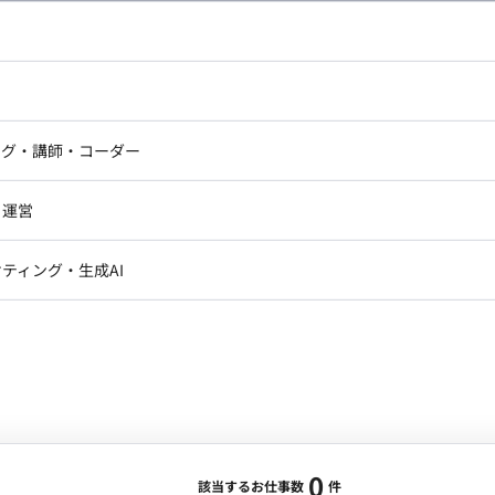
し広い条件設定で検索してみてください。
ドエンジニア
フロントエンジニア
ニア・Androidエンジニア
ゲームプログラマ・エンジニ
アートディレクター・クリエイ
ナー・UI/UXデザイナー
ンジニア
セキュリティエンジニア
ング・講師・コーダー
ター
ジニア・テクニカルサポート
AIエンジニア・機械学習エン
ー
Webライター
クデザイナー・CGデザイナー・イ
ジニア・Androidエンジニア
ゲームプログラマ・エンジニア
・運営
ター
ンジニア・テクニカルサポート
AIエンジニア・機械学習エンジニア
訳・その他ライター
レクター・プロデューサー・プロジェ
データアナリスト・データサ
ティング・生成AI
ジャー
・メディア運用
DX推進
ン
Unity
Objective-C
Python
ンサルタント・ITコンサルタント
ント・企画・セールス
採用・組織開発・制度設計
エンジニアリング
0
該当するお仕事数
件