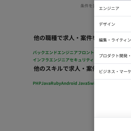
条件を変更するか、もう少
エンジニア
バックエン
デザイン
iOSエンジ
他の職種で求人・案件を探す
Webデザイ
インフラエ
編集・ライティ
テストエン
Webコーダ
グラフィッ
バックエンドエンジニア
フロントエンジニア
iOSエン
プロダクト開発
ラストレー
インフラエンジニア
セキュリティエンジニア
テストエ
編集者・翻
他のスキルで求人・案件を探す
Webディ
ビジネス・マーケ
クトマネー
マーケター
PHP
Java
Ruby
Android Java
Swift
開発ディレクショ
システムコ
コンサルタ
プロンプト