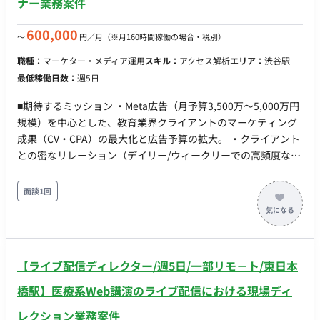
ナー業務案件
バーとクライアントの間に立ちアカウントリーディングの立ち
回りができる。 ・自走力・段取り力：限られた稼働時間の中で
600,000
〜
円／月
（※月160時間稼働の場合・税別）
自分で優先順位をつけて進められる ・素直さ・アップデート意
欲：フィードバックや弊社の優先度などの意向も受け止め、や
職種：
マーケター・メディア運用
スキル：
アクセス解析
エリア：
渋谷駅
り方を柔軟に変えられる ■ チーム体制 フロント体制：本ポジシ
最低稼働日数：
週5日
ョンの担当プランナー 1名（1社専任コミット） バックオフィ
ス・サポート：社内の広告専任コンサルタント（運用担当）お
■期待するミッション ・Meta広告（月予算3,500万〜5,000万円
よびクリエイティブ制作チーム ■稼働について 開始日：即日 リ
規模）を中心とした、教育業界クライアントのマーケティング
モート可否：参画当初は出社いただき、その後フルリモート可
成果（CV・CPA）の最大化と広告予算の拡大。 ・クライアント
働き方：月80時間程度 PC：貸与品使用
との密なリレーション（デイリー/ウィークリーでの高頻度な折
衝）を通じて信頼を獲得し、効果改善に向けた次の一手を主体
的に提案・実行し続けること。 ■商材 女性向けデザインスクー
面談1回
ル ■ 担当工程（業務範囲） ・アカウントプランニングおよびフ
ロント折衝全般（上流提案から日次の顧客対応まで一気通貫）
・具体的には、日次の数値報告・運用方針提案、週次の・シミ
ュレーション（SIM）提出、LPO・クリエイティブ（CR）の定
【ライブ配信ディレクター/週5日/一部リモ－ト/東日本
例会議運営。 ・クリエイティブディレクション業務（訴求軸の
選定、構成案の作成、デザイナーへの発注・管理）。 ・Meta広
橋駅】医療系Web講演のライブ配信における現場ディ
告の実際の入稿・入札・数値管理などの「コンソール運用作
レクション業務案件
業」自体は、社内の専任コンサルタントが担当するため、プラ