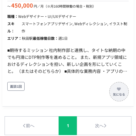
す。 ■配属部署 イベント生産グループ デジタルイベントユニ
450,000
〜
円／月
（※月160時間稼働の場合・税別）
ット ■本ポジションの魅力 ・動画配信技術やIT技術を活かした
職種：
Webデザイナー・UI/UXデザイナー
業務が、より良い医療の実現につながっていく仕組み ・カメ
スキ
スマートフォンアプリデザイン, Webディレクション, イラスト制
ラ、音響、ネットワーク、エンコード、動画編集など幅広いス
ル：
作
キルを身に付けていただく機会 ・リモート勤務を取り入れた柔
エリア：
秋田駅
最低稼働日数：
週1日
軟な働き方 ■稼働に関して ・参画開始日：9/1を想定 ・リモー
ト可否：週1~2日リモート可 ・稼働時間：10:00~18:00(調整可)
■期待するミッション 社内制作部と連携し、タイトな納期の中
でも円滑にDTP制作等を進めること。 また、新規アプリ領域に
おけるディレクションを担い、新しい企画を形にしていくこ
と。 （またはそのどちらか） ■具体的な業務内容 ・アプリのデ
ィレクション、新規企画の立案・推進 ・DTPデザイン業務、ホ
ームページ関連の作業 ・社内制作部との連携、進行管理 ※アプ
面談1回
リディレクションとDTP作業の両方をご対応いただける方がベ
ストですが、どちらか一方のみの得意領域でのご参画もご相談
可能です。 ■担当工程（業務範囲） 企画立案からディレクショ
ン、DTP・デザイン実務まで（※スキルやご希望に応じて調整
可） ■チーム体制 社内の制作部メンバーと一緒に進めていただ
前へ
1
次へ
きます。 ■業務の流れ （※詳細ヒアリング必要：どのような依
頼フローになるか等） ■開発環境 アプリ：CIPPO（シッポ） ツ