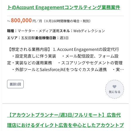
実行・改善 ・Redash／内部DBを用いた指標モニタリングと施
トのAccount Engagementコンサルティング業務案件
策仮説の立案 ・開発・デザイン・CS・コミュニティなど他部署
との横断連携 ・経営／現場それぞれに最適化された週次・月次
800,000
〜
円／月
（※月160時間稼働の場合・税別）
レポート設計と運用
職種：
マーケター・メディア運用
スキル：
Webディレクション
エリア：
五反田駅
最低稼働日数：
週3日
【想定される業務内容】 1. Account Engagementの設定代行
・設定見直しに伴う実装 ・メール配信設定、フォーム設
定・実装などの運用業務 ・スコアリングやセグメントの管理
・外部ツールとSalesforce/AEをつなぐカスタム連携 ・実装
計画やテスト計画などのドキュメンテーション 2.
Salesforce（SFDC）との連携支援 ・キャンペーン階層やリー
面談1回
ドステータスの設計 ・データ連携のトラブルシュート ・サ
ンドボックス環境での開発、設定代行 ・実装計画やテスト計
画などのドキュメンテーション ・オブジェクト構造を踏まえ
たレポート・ダッシュボードの設計 3. B2BMAの実装 【求める
【アカウントプランナー/週3日/フルリモート】広告代
スキル】 ■必須スキル ・Salesforce運用設計・設定経験（キ
ャンペーン、リード、レポートなど） ・Account
理店におけるダイレクト広告を中心としたアカウントプ
Engagement（旧Pardot）の操作・実装経験 ■推奨スキル ・