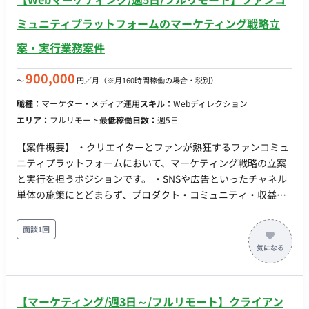
ミュニティプラットフォームのマーケティング戦略立
案・実行業務案件
900,000
〜
円／月
（※月160時間稼働の場合・税別）
職種：
マーケター・メディア運用
スキル：
Webディレクション
エリア：
フルリモート
最低稼働日数：
週5日
【案件概要】 ・クリエイターとファンが熱狂するファンコミュ
ニティプラットフォームにおいて、マーケティング戦略の立案
と実行を担うポジションです。 ・SNSや広告といったチャネル
単体の施策にとどまらず、プロダクト・コミュニティ・収益構
造までを視野に入れた横断的なグロース戦略を設計・推進しま
す。 ・事業として「同人系プラットフォーム領域での圧倒的
面談1回
No.1」を目指しています。 ・データドリブンかつ仮説主導型の
マーケティング体制を築くことが求められます。 【作業内容】
・登録〜投稿〜収益化のファネルに基づくKPI設計・分析・再定
義 ・成長ドライバーの特定と、中期的なマーケティング戦略の
【マーケティング/週3日～/フルリモート】クライアン
策定 ・SNS／PR／LP／クリエイター獲得／UGC施策の企画・