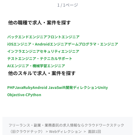
ール：Illustrator, Photoshop, inDesign ■開発フェーズと予定
1
/
1
ページ
既存制作業務の進行、および新規アプリ企画の立ち上げフェー
ズ（アプリのデザインは完成している、） ■案件の魅力（会社
他の職種で求人・案件を探す
について・サービスについて） 正社員ほどのリソースは割けな
いが、スキルを活かして新規アプリの企画など裁量を持って働
バックエンドエンジニア
フロントエンジニア
きたい方にマッチする環境です。 ■リモート稼働について ・フ
iOSエンジニア・Androidエンジニア
ゲームプログラマ・エンジニア
ルリモート可能 ■働き方 ・別日も網羅的に稼働していただきた
インフラエンジニア
セキュリティエンジニア
いが、月の中旬ごろに集中的に稼働ができる方
テストエンジニア・テクニカルサポート
AIエンジニア・機械学習エンジニア
他のスキルで求人・案件を探す
PHP
Java
Ruby
Android Java
Swift
開発ディレクション
Unity
Objective-C
Python
フリーランス・副業・業務委託の求人情報ならクラウドワークステック
（旧クラウドテック）
>
Webディレクション
>
面談1回