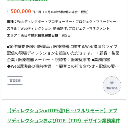
ンナー自身は「顧客折衝とクリエイティブ戦略」に特化しま
500,000
〜
円／月
（※月160時間稼働の場合・税別）
す。 ■ チーム体制 フロント体制：本ポジションの担当プランナ
ー 1名（1社専任コミット） バックオフィス・サポート：社内の
職種：
Webディレクター・プロデューサー・プロジェクトマネージャー
Meta広告専任コンサルタント（運用担当）およびクリエイティ
スキル：
Webディレクション, 動画制作, プロジェクトマネジメント
ブ制作チーム ■ 業務の流れ ・日次（デイリー）: 朝報告にて当
エリア：
東日本橋駅
最低稼働日数：
週5日
日の運用方針（訴求別コスト報告・件数予測）をテキスト共
有。日中の顧客からの質問に対する都度打ち返し（効果不調時
■案件概要 医療用医薬品 / 医療機器に関するWeb講演会ライブ
のリカバリー策、好調時の増枠提案など）、15分程度のデイリ
配信の現場ディレクションを担当いただきます。 ・顧客：製薬
ー打合せ。 ・週次（ウィークリー）: LPO定例（30分）、クリ
企業 / 医療機器メーカー ・視聴者：医療従事者 ■業務内容
エイティブ（CR）定例（1時間）、全体定例（1.5時間）の実
◆Web講演会の事前準備 * 顧客との打ち合わせ～配信の要件
施。週1回のシミュレーション（SIM）提出。 ・随時: 配信結果
整理（営業担当と同席の形） * 現場オペレーション設計（機
の分析に基づく新規クリエイティブのディレクション、教育業
材構成・人員配置） * 外部協力会社との連絡、調整 ◆配信当
面談1回
界のトレンドに応じた新規訴求の起案。 ■稼働について 開始
日の現場オペレーション * 配信会場の設営、機材施工 * 外
日：即日 リモート可否：フルリモート可 働き方：8時間×週5日
部協力会社含む当日スタッフへの指示、統括 * 配信ディレク
PC：貸与品使用
ション・映像音響機器のオペレート * 出演者医師への接遇対
応 ◆品質管理 * 日々の機器メンテナンスや必要情報のDB入力
【ディレクションorDTP/週1日～/フルリモート】アプ
* 障害発生時の切り分け～原因特定～復旧 * 現場トラブル
の再発防止策実行 ※講演会の当日立ち合いが発生するため、宿
リディレクションおよびDTP（TTP）デザイン業務案件
泊を伴う国内出張が、月4-5回（週に1回ほど）発生いたしま