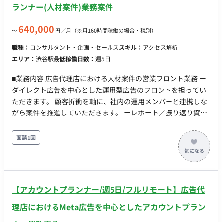
ランナー(人材案件)業務案件
ドキュメント作成・引き継ぎ資料の作成スキル ・JavaScript
/ Google Tag Manager / GA4の理解 ・データ連携・ID連携の
640,000
〜
円／月
（※月160時間稼働の場合・税別）
基本知識（特にWeb→MA→CRM） 【備考】 ・フルリモート ・
週3日以上
職種：
コンサルタント・企画・セールス
スキル：
アクセス解析
エリア：
渋谷駅
最低稼働日数：
週5日
■業務内容 広告代理店における人材案件の営業フロント業務 ー
ダイレクト広告を中心とした運用型広告のフロントを担ってい
ただきます。 顧客折衝を軸に、社内の運用メンバーと連携しな
がら案件を推進していただきます。 ーレポート／振り返り資料
作成／社内外のデイリーコミュニケーション／CRディレクショ
ン ■求める人物像（スタンス・マインド） ・オーナーシップ：
面談1回
運用チームに任せきりにせず、案件のゴール達成まで「自分ご
と」として伴走できる。業務委託でも“外注”ではなく“チームの
一員”として動ける ・クライアント事業目線：広告数値の改善
に留まらず、クライアントの事業KPIから逆算して提案できる。
【アカウントプランナー/週5日/フルリモート】広告代
人材ビジネスの構造に理解が深い。 ・スピード×丁寧さ：日中
の即レス・こまめな報連相を苦にせず、レスポンスの速さを信
理店におけるMeta広告を中心としたアカウントプラン
頼構築の武器にできる ・ハブとしての協働姿勢：社内運用メン