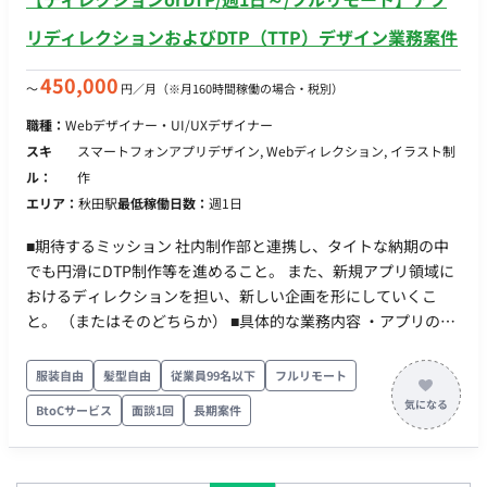
リディレクションおよびDTP（TTP）デザイン業務案件
450,000
〜
円／月
（※月160時間稼働の場合・税別）
職種：
Webデザイナー・UI/UXデザイナー
スキ
スマートフォンアプリデザイン, Webディレクション, イラスト制
ル：
作
エリア：
秋田駅
最低稼働日数：
週1日
■期待するミッション 社内制作部と連携し、タイトな納期の中
でも円滑にDTP制作等を進めること。 また、新規アプリ領域に
おけるディレクションを担い、新しい企画を形にしていくこ
と。 （またはそのどちらか） ■具体的な業務内容 ・アプリのデ
ィレクション、新規企画の立案・推進 ・DTPデザイン業務、ホ
ームページ関連の作業 ・社内制作部との連携、進行管理 ※アプ
服装自由
髪型自由
従業員99名以下
フルリモート
リディレクションとDTP作業の両方をご対応いただける方がベ
BtoCサービス
面談1回
長期案件
ストですが、どちらか一方のみの得意領域でのご参画もご相談
可能です。 ■担当工程（業務範囲） 企画立案からディレクショ
ン、DTP・デザイン実務まで（※スキルやご希望に応じて調整