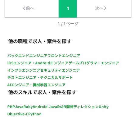
可） ■チーム体制 社内の制作部メンバーと一緒に進めていただ
前へ
1
次へ
きます。 ■業務の流れ （※詳細ヒアリング必要：どのような依
頼フローになるか等） ■開発環境 アプリ：CIPPO（シッポ） ツ
ール：Illustrator, Photoshop, inDesign ■開発フェーズと予定
1
/
1
ページ
既存制作業務の進行、および新規アプリ企画の立ち上げフェー
ズ（アプリのデザインは完成している、） ■案件の魅力（会社
他の職種で求人・案件を探す
について・サービスについて） 正社員ほどのリソースは割けな
いが、スキルを活かして新規アプリの企画など裁量を持って働
バックエンドエンジニア
フロントエンジニア
きたい方にマッチする環境です。 ■リモート稼働について ・フ
iOSエンジニア・Androidエンジニア
ゲームプログラマ・エンジニア
ルリモート可能 ■働き方 ・別日も網羅的に稼働していただきた
インフラエンジニア
セキュリティエンジニア
いが、月の中旬ごろに集中的に稼働ができる方
テストエンジニア・テクニカルサポート
AIエンジニア・機械学習エンジニア
他のスキルで求人・案件を探す
PHP
Java
Ruby
Android Java
Swift
開発ディレクション
Unity
Objective-C
Python