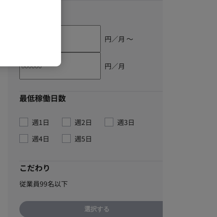
単価
円／月 〜
円／月
最低稼働日数
週1日
週2日
週3日
週4日
週5日
こだわり
従業員99名以下
選択する