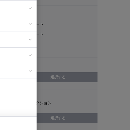
稼働形態
フルリモート
ア
一部リモート
ティブディレク
常駐
ジニア
エリア
イエンティスト
選択する
スキル
アートディレクション
選択する