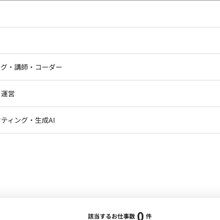
し広い条件設定で検索してみてください。
ドエンジニア
フロントエンジニア
ニア・Androidエンジニア
ゲームプログラマ・エンジニ
アートディレクター・クリエイ
ナー・UI/UXデザイナー
ンジニア
セキュリティエンジニア
ング・講師・コーダー
ター
ジニア・テクニカルサポート
AIエンジニア・機械学習エン
ー
Webライター
クデザイナー・CGデザイナー・イ
ジニア・Androidエンジニア
ゲームプログラマ・エンジニア
・運営
ター
ンジニア・テクニカルサポート
AIエンジニア・機械学習エンジニア
訳・その他ライター
レクター・プロデューサー・プロジェ
データアナリスト・データサ
ティング・生成AI
ジャー
・メディア運用
DX推進
ン
Unity
Objective-C
Python
ンサルタント・ITコンサルタント
ント・企画・セールス
採用・組織開発・制度設計
エンジニアリング
0
該当するお仕事数
件