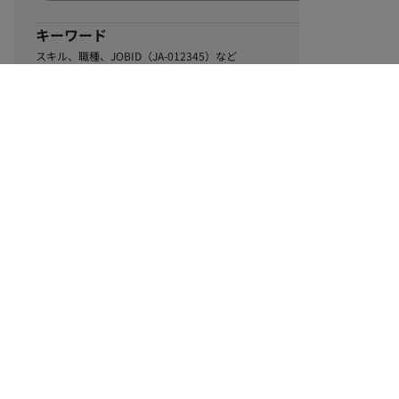
キーワード
スキル、職種、JOBID（JA-012345）など
0
該当するお仕事数
件
この条件で絞り込む
ル
利用規約
個人情報保護方針
サイトマップ