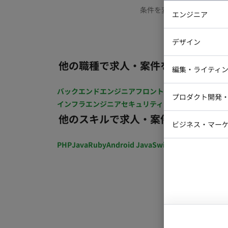
条件を変更するか、もう少
エンジニア
バックエン
デザイン
iOSエンジ
他の職種で求人・案件を探す
Webデザイ
インフラエ
編集・ライティ
テストエン
Webコーダ
グラフィッ
バックエンドエンジニア
フロントエンジニア
iOSエン
プロダクト開発
ラストレー
インフラエンジニア
セキュリティエンジニア
テストエ
編集者・翻
他のスキルで求人・案件を探す
Webディ
ビジネス・マーケ
クトマネー
マーケター
PHP
Java
Ruby
Android Java
Swift
開発ディレクショ
システムコ
コンサルタ
プロンプト