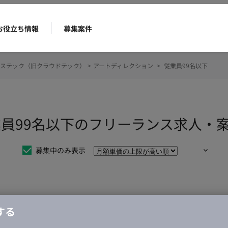
お役立ち情報
募集案件
ステック（旧クラウドテック）
>
アートディレクション
>
従業員99名以下
業員99名以下のフリーランス求人・
募集中のみ表示
仕事は見つかりませんでした。
する