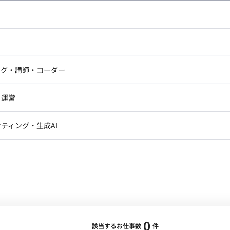
し広い条件設定で検索してみてください。
ドエンジニア
フロントエンジニア
ニア・Androidエンジニア
ゲームプログラマ・エンジニ
アートディレクター・クリエイ
ナー・UI/UXデザイナー
ンジニア
セキュリティエンジニア
ング・講師・コーダー
ター
ジニア・テクニカルサポート
AIエンジニア・機械学習エン
ー
Webライター
クデザイナー・CGデザイナー・イ
ジニア・Androidエンジニア
ゲームプログラマ・エンジニア
・運営
ター
ンジニア・テクニカルサポート
AIエンジニア・機械学習エンジニア
訳・その他ライター
レクター・プロデューサー・プロジェ
データアナリスト・データサ
ティング・生成AI
ジャー
・メディア運用
DX推進
ン
Unity
Objective-C
Python
ンサルタント・ITコンサルタント
ント・企画・セールス
採用・組織開発・制度設計
エンジニアリング
0
該当するお仕事数
件