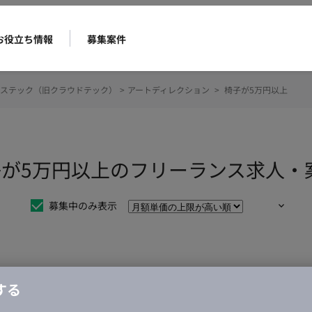
お役立ち情報
募集案件
ステック（旧クラウドテック）
>
アートディレクション
>
椅子が5万円以上
子が5万円以上のフリーランス求人・
募集中のみ表示
仕事は見つかりませんでした。
する