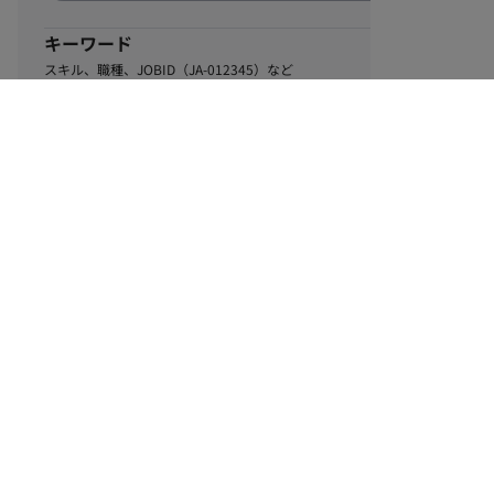
キーワード
スキル、職種、JOBID（JA-012345）など
0
該当するお仕事数
件
この条件で絞り込む
ル
利用規約
個人情報保護方針
サイトマップ