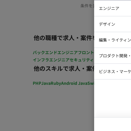
条件を変更するか、もう少
エンジニア
バックエン
デザイン
iOSエンジ
他の職種で求人・案件を探す
Webデザイ
インフラエ
編集・ライティ
テストエン
Webコーダ
グラフィッ
バックエンドエンジニア
フロントエンジニア
iOSエン
プロダクト開発
ラストレー
インフラエンジニア
セキュリティエンジニア
テストエ
編集者・翻
他のスキルで求人・案件を探す
Webディ
ビジネス・マーケ
クトマネー
マーケター
PHP
Java
Ruby
Android Java
Swift
開発ディレクショ
システムコ
コンサルタ
プロンプト