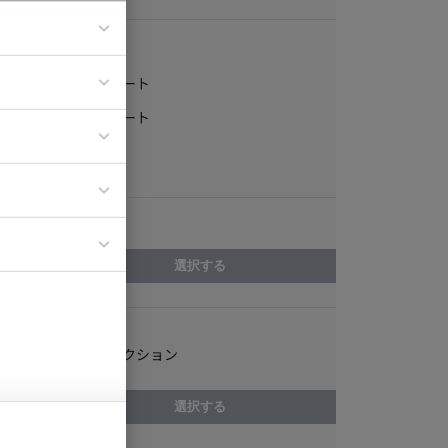
稼働形態
フルリモート
ア
一部リモート
ティブディレク
常駐
ジニア
エリア
イエンティスト
選択する
スキル
アートディレクション
選択する