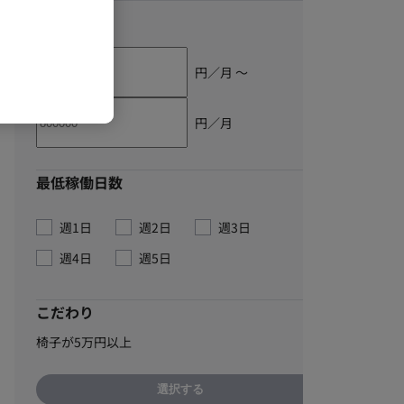
単価
円／月 〜
円／月
最低稼働日数
週1日
週2日
週3日
週4日
週5日
こだわり
椅子が5万円以上
選択する