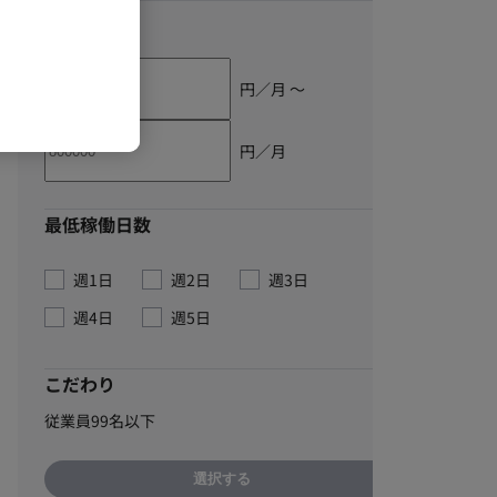
単価
円／月 〜
円／月
最低稼働日数
週1日
週2日
週3日
週4日
週5日
こだわり
従業員99名以下
選択する