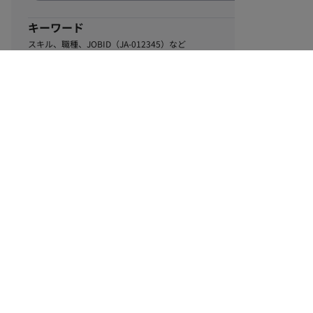
キーワード
スキル、職種、JOBID（JA-012345）など
1
該当するお仕事数
件
この条件で絞り込む
ル
利用規約
個人情報保護方針
サイトマップ