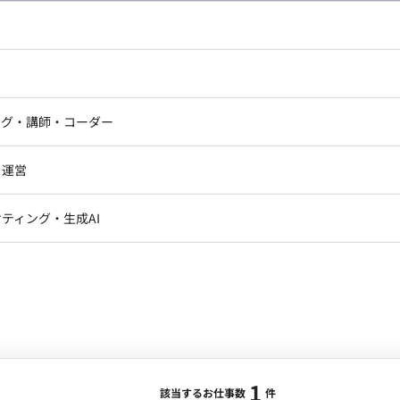
C++, Unreal Engine
エリア：
浅草橋
最低稼働日数：
週4日
において、Unreal Engineを用いた機能開発・実装
ドエンジニア
フロントエンジニア
ニア・Androidエンジニア
ゲームプログラマ・エンジニ
アートディレクター・クリエイ
ナー・UI/UXデザイナー
ンジニア
セキュリティエンジニア
ング・講師・コーダー
ター
ジニア・テクニカルサポート
AIエンジニア・機械学習エン
ー
Webライター
クデザイナー・CGデザイナー・イ
・運営
ター
訳・その他ライター
レクター・プロデューサー・プロジェ
1
データアナリスト・データサ
ティング・生成AI
ジャー
・メディア運用
DX推進
ンサルタント・ITコンサルタント
ント・企画・セールス
採用・組織開発・制度設計
エンジニアリング
ジニア・Androidエンジニア
ゲームプログラマ・エンジニア
ンジニア・テクニカルサポート
AIエンジニア・機械学習エンジニア
1
該当するお仕事数
件