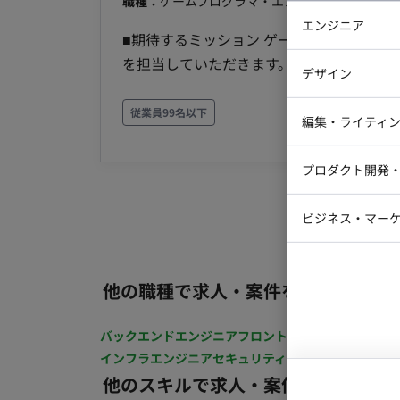
職種：
ゲームプログラマ・エンジニア
スキル：
C/
エンジニア
■期待するミッション ゲーム開発プロジェクト
バックエン
を担当していただきます。 ■業務内容 【ゲームシステム開発】 Unreal Engineを用いたゲーム機能
デザイン
の実装 C++によるゲームプログラム開発 【ゲーム開発】 コンシューマーゲーム開発 チームメンバ
iOSエンジ
ーとの連携による開発業務 ■働き方 稼働量：週5日 リモート稼働：不可 勤務地：東京都（優先）※
従業員99名以下
Webデザイ
インフラエ
編集・ライティ
静岡・札幌拠点あり 本社：浅草橋駅
テストエン
Webコーダ
グラフィッ
プロダクト開発
ラストレー
編集者・翻
Webディ
ビジネス・マーケ
クトマネー
マーケター
システムコ
コンサルタ
他の職種で求人・案件を探す
プロンプト
バックエンドエンジニア
フロントエンジニア
iOSエン
インフラエンジニア
セキュリティエンジニア
テストエ
他のスキルで求人・案件を探す