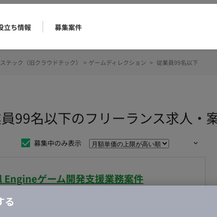
役立ち情報
募集案件
ステック（旧クラウドテック）
>
ゲームディレクション
>
従業員99名以下
業員99名以下のフリーランス求人・
募集中のみ表示
al Engineゲーム開発支援業務案件
する
合・税別）