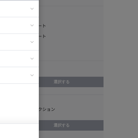
稼働形態
フルリモート
ア
一部リモート
ティブディレク
常駐
ジニア
エリア
イエンティスト
選択する
スキル
ゲームディレクション
選択する