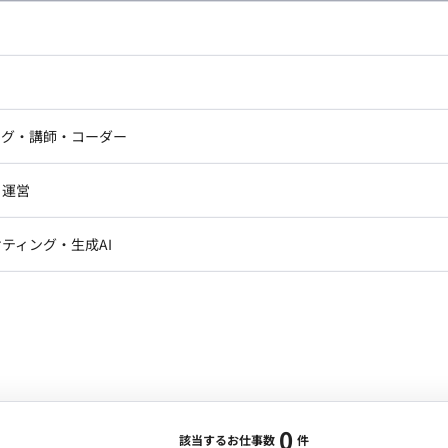
し広い条件設定で検索してみてください。
ドエンジニア
フロントエンジニア
ニア・Androidエンジニア
ゲームプログラマ・エンジニ
アートディレクター・クリエイ
ナー・UI/UXデザイナー
ンジニア
セキュリティエンジニア
ング・講師・コーダー
ター
ジニア・テクニカルサポート
AIエンジニア・機械学習エン
ー
Webライター
クデザイナー・CGデザイナー・イ
ジニア・Androidエンジニア
ゲームプログラマ・エンジニア
・運営
ター
ンジニア・テクニカルサポート
AIエンジニア・機械学習エンジニア
訳・その他ライター
レクター・プロデューサー・プロジェ
データアナリスト・データサ
ティング・生成AI
ジャー
・メディア運用
DX推進
ン
Unity
Objective-C
Python
ンサルタント・ITコンサルタント
ント・企画・セールス
採用・組織開発・制度設計
エンジニアリング
0
該当するお仕事数
件