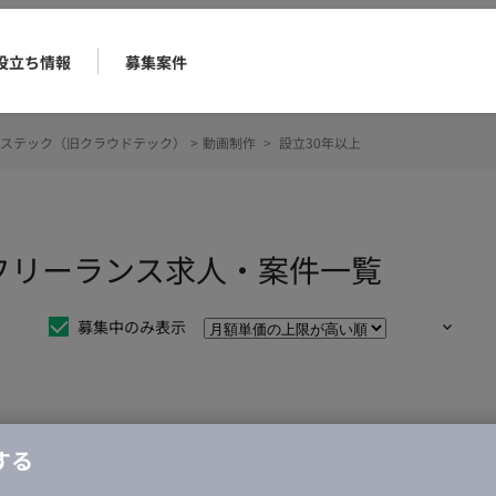
役立ち情報
募集案件
ステック（旧クラウドテック）
>
動画制作
>
設立30年以上
のフリーランス求人・案件一覧
募集中のみ表示
仕事は見つかりませんでした。
する