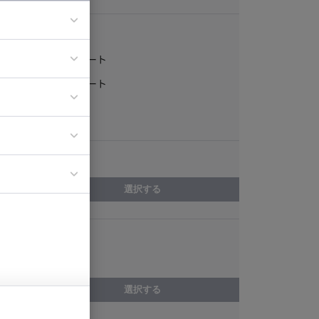
稼働形態
フルリモート
ア
一部リモート
ティブディレク
常駐
ジニア
エリア
イエンティスト
選択する
スキル
動画制作
選択する