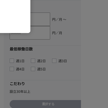
単価
円／月 〜
円／月
最低稼働日数
週1日
週2日
週3日
週4日
週5日
こだわり
設立30年以上
選択する