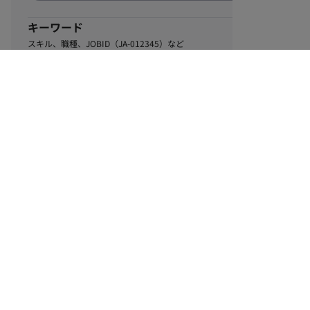
キーワード
スキル、職種、JOBID（JA-012345）など
0
該当するお仕事数
件
この条件で絞り込む
ル
利用規約
個人情報保護方針
サイトマップ