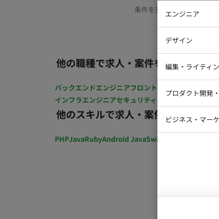
条件を変更するか、もう少
エンジニア
バックエン
デザイン
iOSエンジ
他の職種で求人・案件を探す
Webデザイ
インフラエ
編集・ライティ
テストエン
Webコーダ
グラフィッ
バックエンドエンジニア
フロントエンジニア
iOSエン
プロダクト開発
ラストレー
インフラエンジニア
セキュリティエンジニア
テストエ
編集者・翻
他のスキルで求人・案件を探す
Webディ
ビジネス・マーケ
クトマネー
マーケター
PHP
Java
Ruby
Android Java
Swift
開発ディレクショ
システムコ
コンサルタ
プロンプト