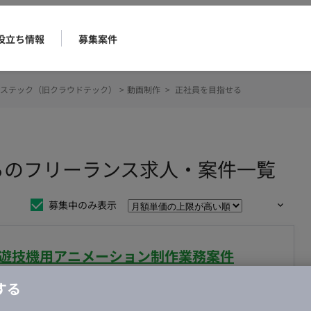
役立ち情報
募集案件
ステック（旧クラウドテック）
>
動画制作
>
正社員を目指せる
るのフリーランス求人・案件一覧
募集中のみ表示
】遊技機用アニメーション制作業務案件
する
合・税別）