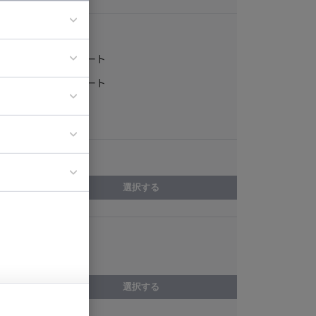
稼働形態
フルリモート
ア
一部リモート
ティブディレク
常駐
ジニア
エリア
イエンティスト
選択する
スキル
動画制作
選択する