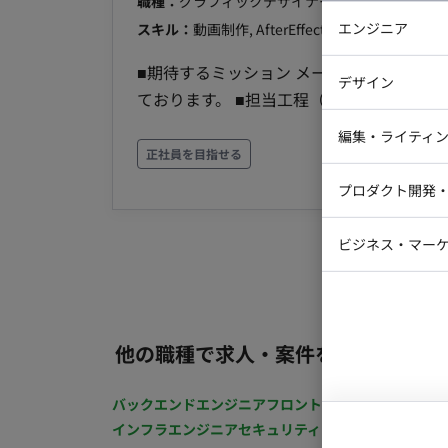
職種：
グラフィックデザイナー・CGデザイナー
エンジニア
スキル：
動画制作, AfterEffect, 3Dアニメーショ
バックエン
■期待するミッション メーカーの依頼す
デザイン
ております。 ■担当工程（業務範囲） 映像コンポジット ■案件の魅力（会社について・サービスに
iOSエンジ
ついて） 遊技機をはじめ、アニメなど幅広い映像制
Webデザイ
インフラエ
編集・ライティ
モートでの稼働が可能ですが、プロパー人
正社員を目指せる
テストエン
Webコーダ
グラフィッ
を優先いたします。 PCは持参を予定して
プロダクト開発
ラストレー
編集者・翻
Webディ
ビジネス・マーケ
クトマネー
マーケター
システムコ
コンサルタ
他の職種で求人・案件を探す
プロンプト
バックエンドエンジニア
フロントエンジニア
iOSエン
インフラエンジニア
セキュリティエンジニア
テストエ