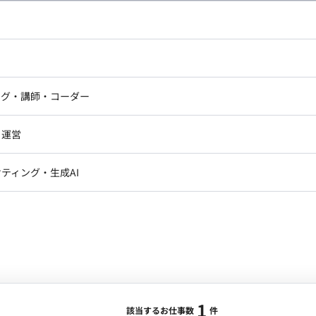
・イラストレーター
ン制作
エリア：
神田駅
最低稼働日数：
週5日
ドエンジニア
フロントエンジニア
る納期に合わせて制作業務を行っていただける方を募集し
ニア・Androidエンジニア
ゲームプログラマ・エンジニ
アートディレクター・クリエイ
作をおこなっている企業です。 ■働き方 フルリ
ナー・UI/UXデザイナー
ンジニア
セキュリティエンジニア
ング・講師・コーダー
ター
材とコミュニケーションをとる観点で、出社も可能な方
ジニア・テクニカルサポート
AIエンジニア・機械学習エン
ー
Webライター
クデザイナー・CGデザイナー・イ
おります。
・運営
ター
訳・その他ライター
レクター・プロデューサー・プロジェ
データアナリスト・データサ
ティング・生成AI
ジャー
1
・メディア運用
DX推進
ンサルタント・ITコンサルタント
ント・企画・セールス
採用・組織開発・制度設計
エンジニアリング
ジニア・Androidエンジニア
ゲームプログラマ・エンジニア
ンジニア・テクニカルサポート
AIエンジニア・機械学習エンジニア
1
該当するお仕事数
件