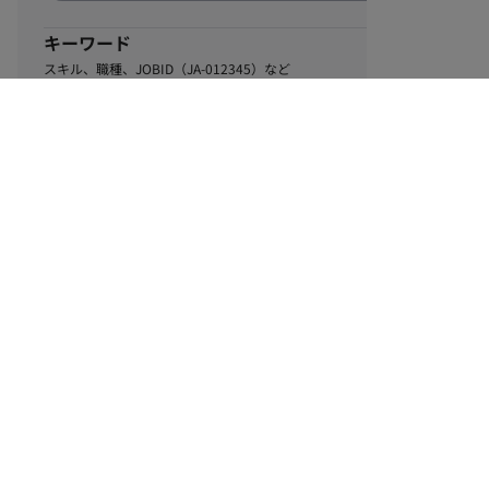
キーワード
スキル、職種、JOBID（JA-012345）など
1
該当するお仕事数
件
この条件で絞り込む
ル
利用規約
個人情報保護方針
サイトマップ