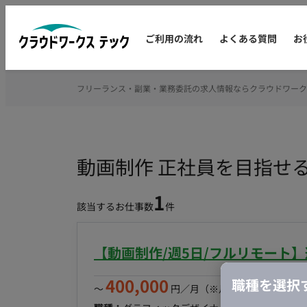
ご利用の流れ
よくある質問
お
フリーランス・副業・業務委託の求人情報ならクラウドワーク
動画制作 正社員を目指せ
1
該当するお仕事数
件
【動画制作/週5日/フルリモート
400,000
職種を選択
〜
円／月
（※月160時間稼働の場