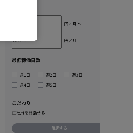
単価
円／月 〜
円／月
最低稼働日数
週1日
週2日
週3日
週4日
週5日
こだわり
正社員を目指せる
選択する