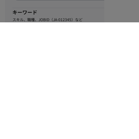
キーワード
スキル、職種、JOBID（JA-012345）など
1
該当するお仕事数
件
この条件で絞り込む
ル
利用規約
個人情報保護方針
サイトマップ