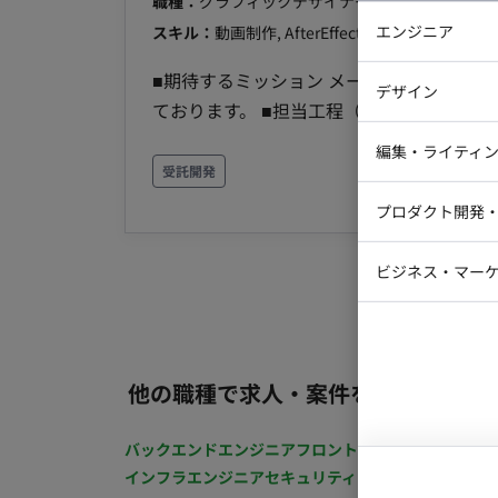
職種：
グラフィックデザイナー・CGデザイナー
エンジニア
スキル：
動画制作, AfterEffect, 3Dアニメーショ
バックエン
■期待するミッション メーカーの依頼す
デザイン
ております。 ■担当工程（業務範囲） 映像コンポジット ■案件の魅力（会社について・サービスに
iOSエンジ
ついて） 遊技機をはじめ、アニメなど幅広い映像制
Webデザイ
インフラエ
編集・ライティ
モートでの稼働が可能ですが、プロパー人
受託開発
テストエン
Webコーダ
グラフィッ
を優先いたします。 PCは持参を予定して
プロダクト開発
ラストレー
編集者・翻
Webディ
ビジネス・マーケ
クトマネー
マーケター
システムコ
コンサルタ
他の職種で求人・案件を探す
プロンプト
バックエンドエンジニア
フロントエンジニア
iOSエン
インフラエンジニア
セキュリティエンジニア
テストエ