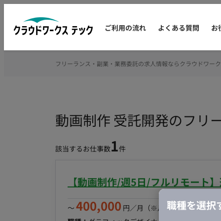
ご利用の流れ
よくある質問
お
フリーランス・副業・業務委託の求人情報ならクラウドワーク
動画制作 受託開発のフリ
1
該当するお仕事数
件
【動画制作/週5日/フルリモート
400,000
職種を選択
〜
円／月
（※月160時間稼働の場