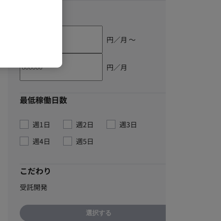
単価
円／月 〜
円／月
最低稼働日数
週1日
週2日
週3日
週4日
週5日
こだわり
受託開発
選択する