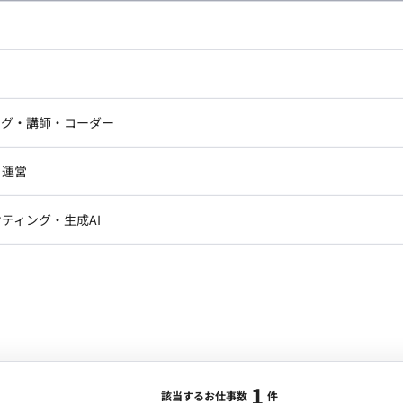
・イラストレーター
ン制作
エリア：
神田駅
最低稼働日数：
週5日
ドエンジニア
フロントエンジニア
る納期に合わせて制作業務を行っていただける方を募集し
ニア・Androidエンジニア
ゲームプログラマ・エンジニ
アートディレクター・クリエイ
作をおこなっている企業です。 ■働き方 フルリ
ナー・UI/UXデザイナー
ンジニア
セキュリティエンジニア
ング・講師・コーダー
ター
材とコミュニケーションをとる観点で、出社も可能な方
ジニア・テクニカルサポート
AIエンジニア・機械学習エン
ー
Webライター
クデザイナー・CGデザイナー・イ
おります。
・運営
ター
訳・その他ライター
レクター・プロデューサー・プロジェ
データアナリスト・データサ
ティング・生成AI
ジャー
1
・メディア運用
DX推進
ンサルタント・ITコンサルタント
ント・企画・セールス
採用・組織開発・制度設計
エンジニアリング
ジニア・Androidエンジニア
ゲームプログラマ・エンジニア
ンジニア・テクニカルサポート
AIエンジニア・機械学習エンジニア
1
該当するお仕事数
件