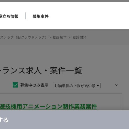
役立ち情報
募集案件
ステック（旧クラウドテック）
>
動画制作
>
受託開発
ーランス求人・案件一覧
募集中のみ表示
】遊技機用アニメーション制作業務案件
する
合・税別）