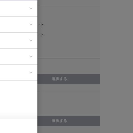
稼働形態
フルリモート
ア
一部リモート
ティブディレク
常駐
ジニア
エリア
イエンティスト
選択する
スキル
動画制作
選択する