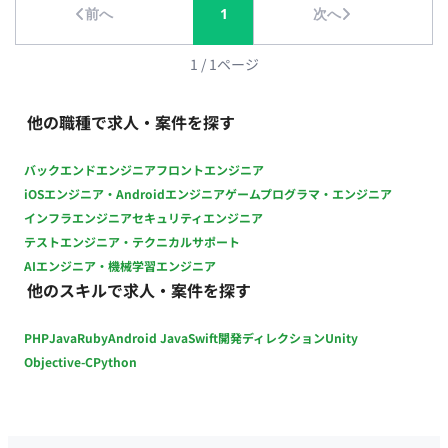
前へ
1
次へ
件2～3時間程です ※ 関東エリアのクライアントはオンライン商
談、関西エリアのクライアントは対面商談および撮影同行が中
心です ※交通費は応相談です 【担当工程】 商談・撮影同行 ■
1
/
1
ページ
【チーム体制】 ・コアメンバー：5名 ■ 【働き方】 ・稼働量：
週2日～5日（月20時間～40時間程度） ・リモート稼働：一部
他の職種で求人・案件を探す
リモート ・フレックス稼働：相談可能 ・曜日や時間帯：ミーテ
ィングや撮影次第
バックエンドエンジニア
フロントエンジニア
iOSエンジニア・Androidエンジニア
ゲームプログラマ・エンジニア
インフラエンジニア
セキュリティエンジニア
テストエンジニア・テクニカルサポート
AIエンジニア・機械学習エンジニア
他のスキルで求人・案件を探す
PHP
Java
Ruby
Android Java
Swift
開発ディレクション
Unity
Objective-C
Python