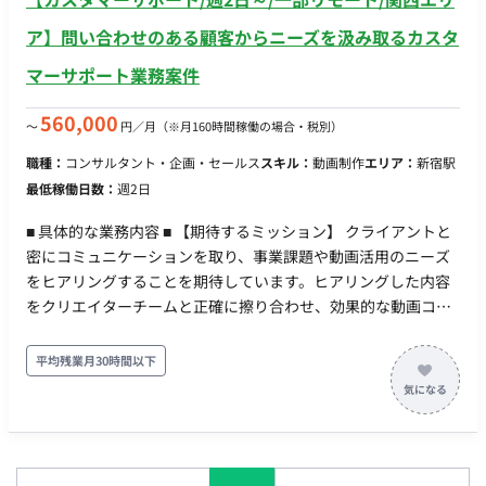
ア】問い合わせのある顧客からニーズを汲み取るカスタ
マーサポート業務案件
560,000
〜
円／月
（※月160時間稼働の場合・税別）
職種：
コンサルタント・企画・セールス
スキル：
動画制作
エリア：
新宿駅
最低稼働日数：
週2日
■ 具体的な業務内容 ■ 【期待するミッション】 クライアントと
密にコミュニケーションを取り、事業課題や動画活用のニーズ
をヒアリングすることを期待しています。ヒアリングした内容
をクリエイターチームと正確に擦り合わせ、効果的な動画コン
テンツ制作の橋渡し役を担っていただきます。 ■ 【業務内容・
担当工程】 【ミーティングと撮影の同行】 ・クライアントから
平均残業月30時間以下
の問い合わせに対するミーティング（オンライン・対面） ・企
画ミーティングの実施 ・クライアントニーズのヒアリング ・ク
リエイターの撮影同行（関西エリアのクライアント） ※場合に
よっては撮影もありますが、iPhoneで撮影するので撮影の経験
が無くても大丈夫です ・ミーティングは1件1時間程、撮影は1