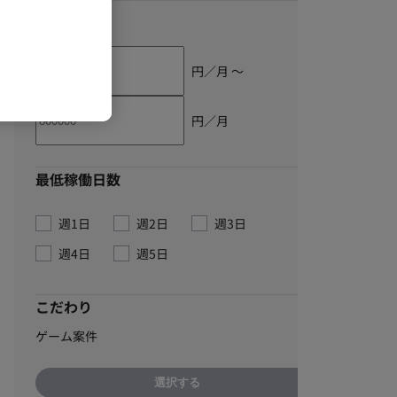
単価
円／月 〜
円／月
最低稼働日数
週1日
週2日
週3日
週4日
週5日
こだわり
ゲーム案件
選択する