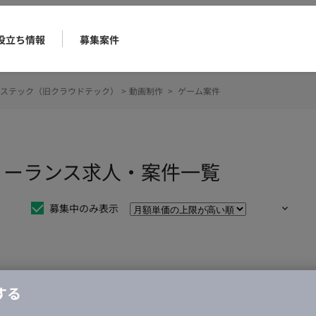
役立ち情報
募集案件
ステック（旧クラウドテック）
>
動画制作
>
ゲーム案件
リーランス求人・案件一覧
募集中のみ表示
仕事は見つかりませんでした。
する