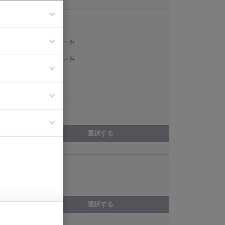
稼働形態
フルリモート
ア
一部リモート
ティブディレク
常駐
ジニア
エリア
イエンティスト
選択する
スキル
動画制作
選択する