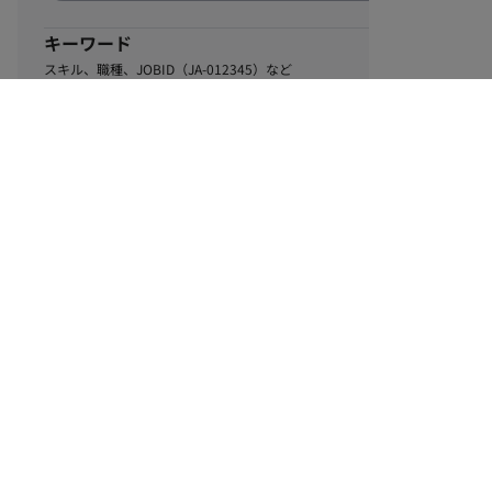
キーワード
スキル、職種、JOBID（JA-012345）など
0
該当するお仕事数
件
この条件で絞り込む
ル
利用規約
個人情報保護方針
サイトマップ