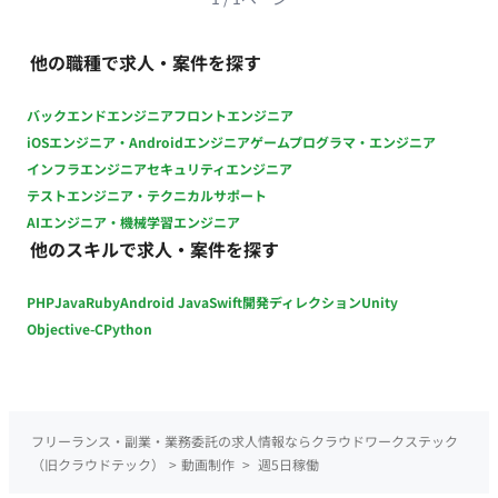
ート ・https://www.instagram.com/p/DZLx_RKCj8_/?hl=ja ・
https://www.instagram.com/reel/DbYEHEhBrm3/?
他の職種で求人・案件を探す
utm_source=ig_web_copy_link&igsh=MzRlODBiNWFlZA==
【担当工程】 設計、実装 ■チーム体制 ・動画企画・撮影：1名
バックエンドエンジニア
フロントエンジニア
・動画編集（本募集）：1名 ■開発環境 ・プログラミング：
iOSエンジニア・Androidエンジニア
ゲームプログラマ・エンジニア
Adobe Premiere Pro ■働き方 ・稼働量：週5日 ・リモート稼
インフラエンジニア
セキュリティエンジニア
働：フルリモート ・フレックス稼働：可能
テストエンジニア・テクニカルサポート
AIエンジニア・機械学習エンジニア
他のスキルで求人・案件を探す
PHP
Java
Ruby
Android Java
Swift
開発ディレクション
Unity
Objective-C
Python
フリーランス・副業・業務委託の求人情報ならクラウドワークステック
（旧クラウドテック）
>
動画制作
>
週5日稼働