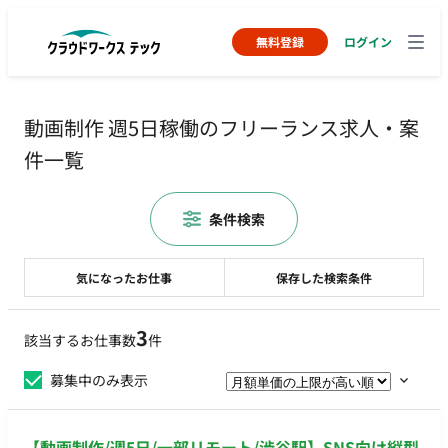
無料登録
ログイン
動画制作 週5日稼働のフリーランス求人・案
件一覧
条件検索
気になったお仕事
保存した検索条件
3
該当するお仕事数
件
募集中のみ表示
【動画制作/週5日/一部リモート/渋谷駅】SNS向け縦型