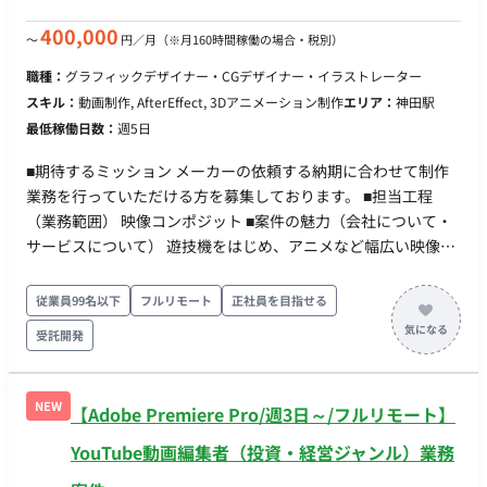
400,000
〜
円／月
（※月160時間稼働の場合・税別）
職種：
グラフィックデザイナー・CGデザイナー・イラストレーター
スキル：
動画制作, AfterEffect, 3Dアニメーション制作
エリア：
神田駅
最低稼働日数：
週5日
■期待するミッション メーカーの依頼する納期に合わせて制作
業務を行っていただける方を募集しております。 ■担当工程
（業務範囲） 映像コンポジット ■案件の魅力（会社について・
サービスについて） 遊技機をはじめ、アニメなど幅広い映像制
作をおこなっている企業です。 ■働き方 フルリモートでの稼働
が可能ですが、プロパー人材とコミュニケーションをとる観点
従業員99名以下
フルリモート
正社員を目指せる
で、出社も可能な方を優先いたします。 PCは持参を予定してお
受託開発
ります。
NEW
【Adobe Premiere Pro/週3日～/フルリモート】
YouTube動画編集者（投資・経営ジャンル）業務