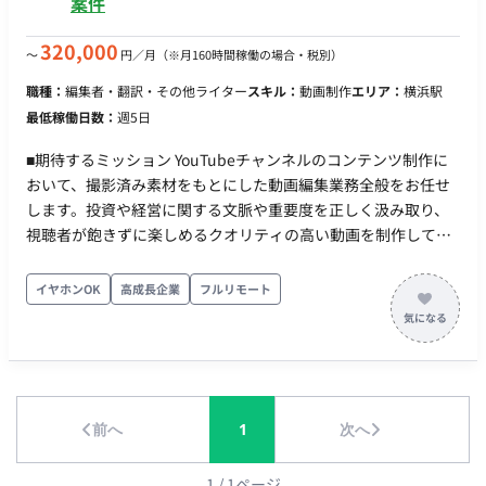
案件
320,000
〜
円／月
（※月160時間稼働の場合・税別）
職種：
編集者・翻訳・その他ライター
スキル：
動画制作
エリア：
横浜駅
最低稼働日数：
週5日
■期待するミッション YouTubeチャンネルのコンテンツ制作に
おいて、撮影済み素材をもとにした動画編集業務全般をお任せ
します。投資や経営に関する文脈や重要度を正しく汲み取り、
視聴者が飽きずに楽しめるクオリティの高い動画を制作してい
ただくことを期待しています。 ■業務内容・担当工程 お渡しす
る撮影データ（MP4形式）をもとに、以下の動画編集作業を担
イヤホンOK
高成長企業
フルリモート
当していただきます。 ・メイン動画（週1本程度）およびショ
ート動画（週3本程度）の編集 ・カット作業、テロップ挿入、
効果音・BGMの追加 ・話している内容に合わせた参考映像や画
像、グラフ等の差し込み ・海外風の演出や視聴者を惹きつける
構成の工夫 ■参考動画 先方希望参考動画をご確認していただき
前へ
1
次へ
まして、対応可能かご確認ください。 メイン ・
https://www.youtube.com/watch?v=N8izuNs_FXQ&t=434s ・
https://youtu.be/xHU5MHuUSKI?si=94dF7G8NFX7_IwYn ショ
1
/
1
ページ