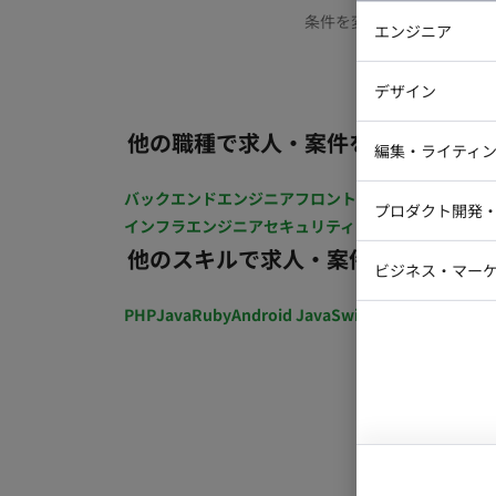
条件を変更するか、もう少
エンジニア
バックエン
デザイン
iOSエンジ
他の職種で求人・案件を探す
Webデザイ
インフラエ
編集・ライティ
テストエン
Webコーダ
グラフィッ
バックエンドエンジニア
フロントエンジニア
iOSエン
プロダクト開発
ラストレー
インフラエンジニア
セキュリティエンジニア
テストエ
編集者・翻
他のスキルで求人・案件を探す
Webディ
ビジネス・マーケ
クトマネー
マーケター
PHP
Java
Ruby
Android Java
Swift
開発ディレクショ
システムコ
コンサルタ
プロンプト