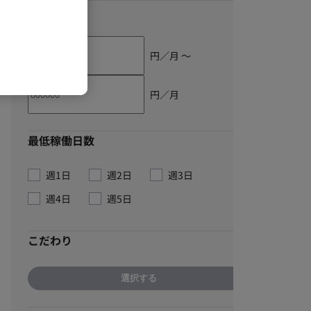
単価
円／月 〜
円／月
最低稼働日数
週1日
週2日
週3日
週4日
週5日
こだわり
選択する