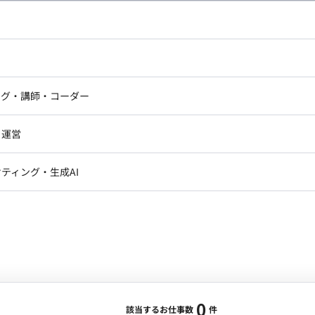
し広い条件設定で検索してみてください。
ドエンジニア
フロントエンジニア
ニア・Androidエンジニア
ゲームプログラマ・エンジニ
アートディレクター・クリエイ
ナー・UI/UXデザイナー
ンジニア
セキュリティエンジニア
ング・講師・コーダー
ター
ジニア・テクニカルサポート
AIエンジニア・機械学習エン
ー
Webライター
クデザイナー・CGデザイナー・イ
ジニア・Androidエンジニア
ゲームプログラマ・エンジニア
・運営
ター
ンジニア・テクニカルサポート
AIエンジニア・機械学習エンジニア
訳・その他ライター
レクター・プロデューサー・プロジェ
データアナリスト・データサ
ティング・生成AI
ジャー
・メディア運用
DX推進
ン
Unity
Objective-C
Python
ンサルタント・ITコンサルタント
ント・企画・セールス
採用・組織開発・制度設計
エンジニアリング
0
該当するお仕事数
件