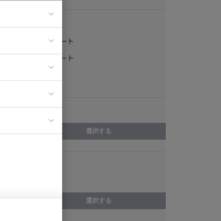
稼働形態
フルリモート
ア
一部リモート
ティブディレク
常駐
ジニア
エリア
イエンティスト
選択する
スキル
Delphi
選択する