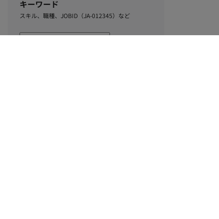
キーワード
スキル、職種、JOBID（JA-012345）など
0
該当するお仕事数
件
この条件で絞り込む
ル
利用規約
個人情報保護方針
サイトマップ