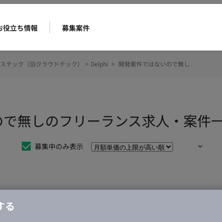
お役立ち情報
募集案件
ステック（旧クラウドテック）
>
Delphi
>
開発案件ではないので無し
ないので無しのフリーランス求人・案件
募集中のみ表示
仕事は見つかりませんでした。
する