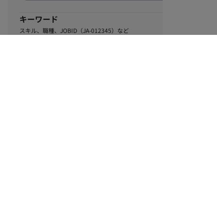
キーワード
スキル、職種、JOBID（JA-012345）など
0
該当するお仕事数
件
この条件で絞り込む
ル
利用規約
個人情報保護方針
サイトマップ