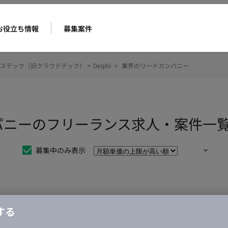
お役立ち情報
募集案件
ステック（旧クラウドテック）
>
Delphi
>
業界のリードカンパニー
カンパニーのフリーランス求人・案件一
募集中のみ表示
仕事は見つかりませんでした。
する