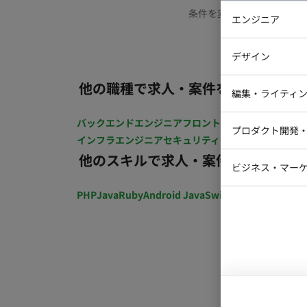
条件を変更するか、もう少
エンジニア
バックエン
デザイン
iOSエンジ
他の職種で求人・案件を探す
Webデザイ
インフラエ
編集・ライティ
テストエン
Webコーダ
グラフィッ
バックエンドエンジニア
フロントエンジニア
iOSエン
プロダクト開発
ラストレー
インフラエンジニア
セキュリティエンジニア
テストエ
編集者・翻
他のスキルで求人・案件を探す
Webディ
ビジネス・マーケ
クトマネー
マーケター
PHP
Java
Ruby
Android Java
Swift
開発ディレクショ
システムコ
コンサルタ
プロンプト