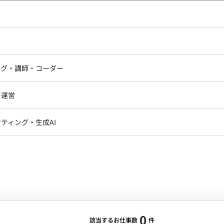
し広い条件設定で検索してみてください。
ドエンジニア
フロントエンジニア
ニア・Androidエンジニア
ゲームプログラマ・エンジニ
アートディレクター・クリエイ
ナー・UI/UXデザイナー
ンジニア
セキュリティエンジニア
ング・講師・コーダー
ター
ジニア・テクニカルサポート
AIエンジニア・機械学習エン
ー
Webライター
クデザイナー・CGデザイナー・イ
ジニア・Androidエンジニア
ゲームプログラマ・エンジニア
・運営
ター
ンジニア・テクニカルサポート
AIエンジニア・機械学習エンジニア
訳・その他ライター
レクター・プロデューサー・プロジェ
データアナリスト・データサ
ティング・生成AI
ジャー
・メディア運用
DX推進
ン
Unity
Objective-C
Python
ンサルタント・ITコンサルタント
ント・企画・セールス
採用・組織開発・制度設計
エンジニアリング
0
該当するお仕事数
件