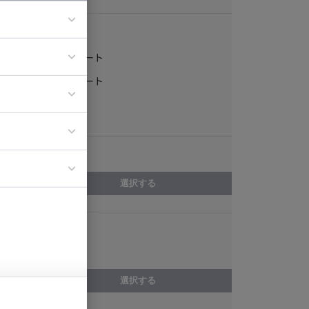
稼働形態
フルリモート
ア
一部リモート
ティブディレク
常駐
ジニア
エリア
イエンティスト
選択する
スキル
Delphi
選択する