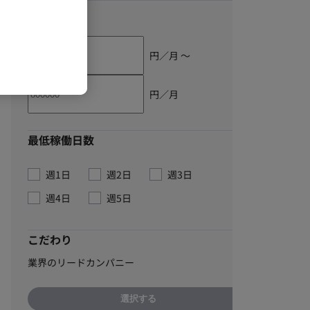
単価
円／月 〜
円／月
最低稼働日数
週1日
週2日
週3日
週4日
週5日
こだわり
業界のリードカンパニー
選択する