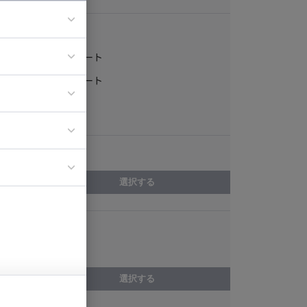
稼働形態
フルリモート
ア
一部リモート
ティブディレク
常駐
ジニア
エリア
イエンティスト
選択する
スキル
Delphi
選択する