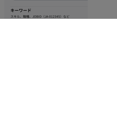
キーワード
スキル、職種、JOBID（JA-012345）など
0
該当するお仕事数
件
この条件で絞り込む
ル
利用規約
個人情報保護方針
サイトマップ