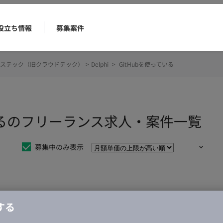
役立ち情報
募集案件
ステック（旧クラウドテック）
>
Delphi
>
GitHubを使っている
使っているのフリーランス求人・案件一覧
募集中のみ表示
仕事は見つかりませんでした。
する