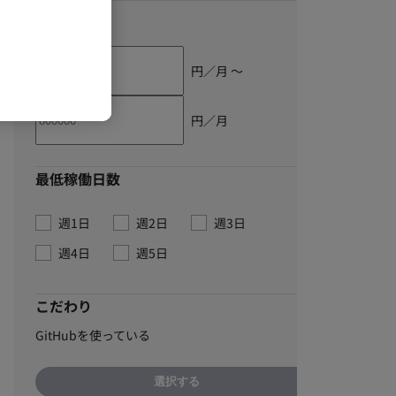
単価
円／月 〜
円／月
最低稼働日数
週1日
週2日
週3日
週4日
週5日
こだわり
GitHubを使っている
選択する