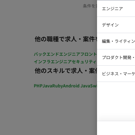
条件を変更するか、もう少
エンジニア
バックエン
デザイン
iOSエンジ
他の職種で求人・案件を探す
Webデザイ
インフラエ
編集・ライティ
テストエン
Webコーダ
グラフィッ
バックエンドエンジニア
フロントエンジニア
iOSエン
プロダクト開発
ラストレー
インフラエンジニア
セキュリティエンジニア
テストエ
編集者・翻
他のスキルで求人・案件を探す
Webディ
ビジネス・マーケ
クトマネー
マーケター
PHP
Java
Ruby
Android Java
Swift
開発ディレクショ
システムコ
コンサルタ
プロンプト