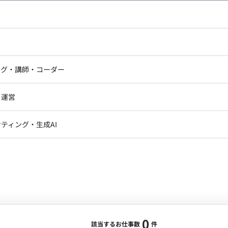
し広い条件設定で検索してみてください。
ドエンジニア
フロントエンジニア
ニア・Androidエンジニア
ゲームプログラマ・エンジニ
アートディレクター・クリエイ
ナー・UI/UXデザイナー
ンジニア
セキュリティエンジニア
ング・講師・コーダー
ター
ジニア・テクニカルサポート
AIエンジニア・機械学習エン
ー
Webライター
クデザイナー・CGデザイナー・イ
ジニア・Androidエンジニア
ゲームプログラマ・エンジニア
・運営
ター
ンジニア・テクニカルサポート
AIエンジニア・機械学習エンジニア
訳・その他ライター
レクター・プロデューサー・プロジェ
データアナリスト・データサ
ティング・生成AI
ジャー
・メディア運用
DX推進
ン
Unity
Objective-C
Python
ンサルタント・ITコンサルタント
ント・企画・セールス
採用・組織開発・制度設計
エンジニアリング
0
該当するお仕事数
件