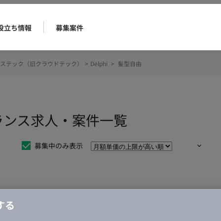
役立ち情報
募集案件
ステック（旧クラウドテック）
>
Delphi
>
髪型自由
ーランス求人・案件一覧
募集中のみ表示
仕事は見つかりませんでした。
する