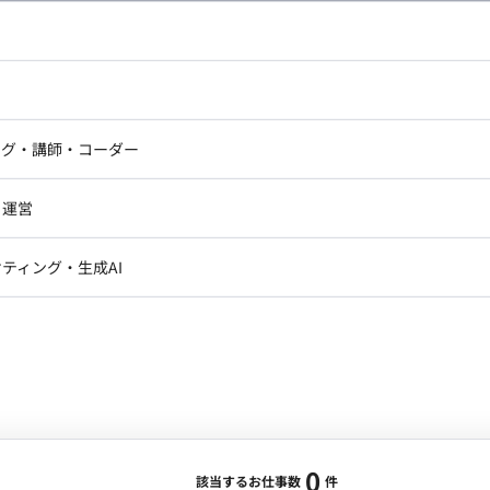
し広い条件設定で検索してみてください。
ドエンジニア
フロントエンジニア
ニア・Androidエンジニア
ゲームプログラマ・エンジニ
アートディレクター・クリエイ
ナー・UI/UXデザイナー
ンジニア
セキュリティエンジニア
ング・講師・コーダー
ター
ジニア・テクニカルサポート
AIエンジニア・機械学習エン
ー
Webライター
クデザイナー・CGデザイナー・イ
ジニア・Androidエンジニア
ゲームプログラマ・エンジニア
・運営
ター
ンジニア・テクニカルサポート
AIエンジニア・機械学習エンジニア
訳・その他ライター
レクター・プロデューサー・プロジェ
データアナリスト・データサ
ティング・生成AI
ジャー
・メディア運用
DX推進
ン
Unity
Objective-C
Python
ンサルタント・ITコンサルタント
ント・企画・セールス
採用・組織開発・制度設計
エンジニアリング
0
該当するお仕事数
件