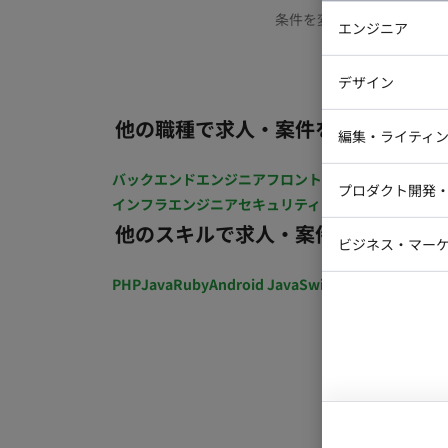
条件を変更するか、もう少
エンジニア
バックエン
デザイン
iOSエンジ
他の職種で求人・案件を探す
Webデザイ
インフラエ
編集・ライティ
テストエン
Webコーダ
グラフィッ
バックエンドエンジニア
フロントエンジニア
iOSエン
プロダクト開発
ラストレー
インフラエンジニア
セキュリティエンジニア
テストエ
編集者・翻
他のスキルで求人・案件を探す
Webディ
ビジネス・マーケ
クトマネー
マーケター
PHP
Java
Ruby
Android Java
Swift
開発ディレクショ
システムコ
コンサルタ
プロンプト