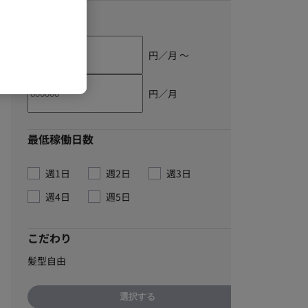
単価
円／月 〜
円／月
最低稼働日数
週1日
週2日
週3日
週4日
週5日
こだわり
髪型自由
選択する