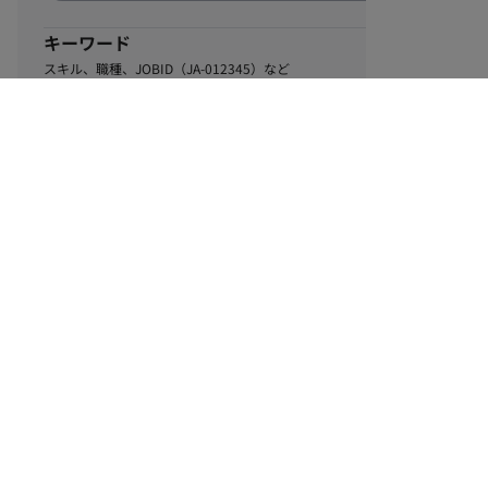
キーワード
スキル、職種、JOBID（JA-012345）など
0
該当するお仕事数
件
この条件で絞り込む
ル
利用規約
個人情報保護方針
サイトマップ