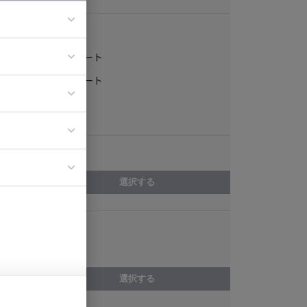
稼働形態
フルリモート
ア
一部リモート
ティブディレク
常駐
ジニア
エリア
イエンティスト
選択する
スキル
Delphi
選択する