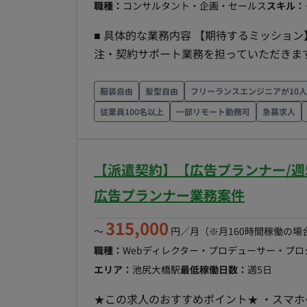
職種：
コンサルタント・企画・セールス
スキル：
ル（月初・月末）に沿ってルーティン作業
ル申請などの突発的なタスクに対応してい
■ 具体的な業務内容 【期待するミッション】 制作会社・協力会社との窓口対応をはじめとした発
め、手順に沿って正確に進めていただきます。 ■開発環境（言語、FW、DB、インフラ、
注・契約サポート業務を担っていただきま
OS・環境：ターミナル操作 データベース：SQL（SELECT、INSERTなど） ツール：Excel（関数、
方法を習得し、正確な事務処理と円滑なコ
ショートカットキー）、PowerPoint その他：VB（読解が発生する可能性あり） ■開発フェーズと
えていただくことを期待しています。 【業務内容・担当工程】 【発注管理サポート】 発注に伴う
服装自由
髪型自由
フリーランスエンジニアが10
予定 既存の動画配信サービスの運用保守
社内稟議の作成・申請サポート、制作会社
従業員100名以上
一部リモート勤務可
急募求人
る作業から着手し、数ヶ月かけて徐々に難
書・請求書の確認および社内処理手続き、
す。 ■案件の魅力 国内最大級の動画配信サービスを支えるバックエンドチームで、データの仕組み
ポート】 協力会社との契約手続きの窓口
や運用の流れを学ぶことができます。マニ
関連資料の整理を行います。 【その他事務
【派遣契約】【広告プランナー/週
を活かして着実にステップアップしたい方に最適な環境です。 ■リ
や社内向け報告資料の作成、業務フローの改善および
広告プランナー業務案件
曜、火曜、木曜）の出社を基本とし、残りの稼働日
平均年齢38歳で、30代を中心としつつ20
短・フレックス・土日夜間可否） 基本の稼働
ティングを実施し、意見を発信・相談しやすい環境 【働き方】 ・契約形態：派遣
315,000
の稼働は原則不可となります。
〜
円／月
（※月160時間稼働の場
以上のため、社会保険加入必須） ・稼働量：
職種：
Webディレクター・プロデューサー・プ
19:00（所定労働時間8H、休憩1H）※上長
エリア：
池尻大橋駅
最低稼働日数：
週5日
一部リモート※週2日程度リモート可。ただ
給：1,750円～2,500円 ※スキル・経験
★この求人のおすすめポイント★ ・スマホ