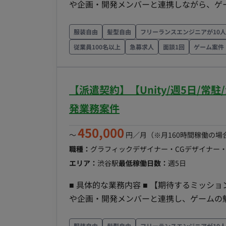
や企画・開発メンバーと連携しながら、ゲ
を通じて作品のクオリティ向上に貢献していただくこと
工程】 【3D背景・プロップ制作】 ゲーム内に登場する背景やプロップ等の3Dモデル、テクスチャ
服装自由
髪型自由
フリーランスエンジニアが10
の制作を行っていただきます。 【ゲームエンジンへの組み込み・設定】 Unity等のゲームエンジン
従業員100名以上
急募求人
面談1回
ゲーム案件
への組み込み、ライティング、環境効果（
担当していただきます。 ■ 【働き方】 ・契約形態：派遣契約 （週20時間以上のため、社会保険加
入必須） ・稼働量：週5日 稼働曜日：月～金
【派遣契約】【Unity/週5日/
時間8H、休憩1H）※始業8時～11時で時
発業務案件
費：支給 ・時給：2,000～2,500円 ※
450,000
〜
円／月
（※月160時間稼働の場
職種：
グラフィックデザイナー・CGデザイナー
エリア：
渋谷駅
最低稼働日数：
週5日
■ 具体的な業務内容 ■ 【期待するミッション】 制作現場の中核メンバーとして、周囲のデザイナー
や企画・開発メンバーと連携し、ゲームの
を形にしていただくことを期待しています。 ■ 【業務内容・担当工程】 【演出・カットシー
作】 RPGのバトルシーンにおける、魔法
服装自由
髪型自由
フリーランスエンジニアが10