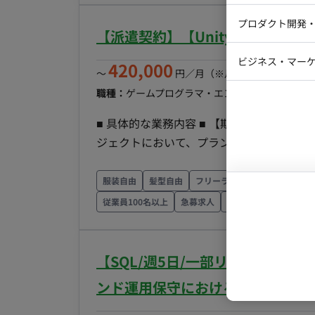
テストエン
結まで、プロジェクトの進捗に合わせて主体的に動いていた
Webコーダ
グラフィッ
プロダクト開発
DB、インフラ、ツール） コミュニケーションツール：Slack等 ドキ
ラストレー
【派遣契約】【Unity/週5日/
編集者・翻
ト（Excel、PowerPoint等） その他：社内専用管理システム ■開発フェーズと予定 継続的なコンテ
Webディ
ビジネス・マーケ
420,000
ンツ拡充フェーズにあり、長期的な参画を期待しています。 ■案件の魅
クトマネー
〜
円／月
（※月160時間稼働の場
プラットフォームに携わることができ、自
マーケター
システムコ
職種：
ゲームプログラマ・エンジニア
スキル：
Un
す。 急成長中の縦型ショートドラマ市場の最前線で経験を積むことが可能です。 ■リモート稼働に
コンサルタ
■ 具体的な業務内容 ■ 【期待するミッション】 新規プロジェクト、もしくは既存の開発
ついて 本案件は「常駐」での勤務を想定しております。 ■働き方（時短・
プロンプト
ジェクトにおいて、プランナーとして仕様
否） 就業時間：10:00～19:00（休憩1時間） 休日：土日祝日 原則として上記時間帯での稼働を
チームの目標達成に向けて推進していただくことを期待していま
いしております。
ータ作成およびバランス調整】 新規機能
服装自由
髪型自由
フリーランスエンジニアが10
整、マスターデータの作成を行っていただきます。 【シナリオ・スクリプト作成】
従業員100名以上
急募求人
面談1回
ゲーム案件
リオやスクリプトの作成を担当していただきます。 【進行管理および他セクション
業務の進行管理および他セクションとの連携
間は、現在開発運営中の既存プロジェクト
【SQL/週5日/一部リモート/東
の作成や運営イベントの企画、データ作成、
ンド運用保守における売上情報管
【チーム体制】 ・定期的にチームでミーティングを実施 ・上司や管理者にも意見を言いやすい環
境 ・業務についてのコミュニケーションが頻繁に行われ