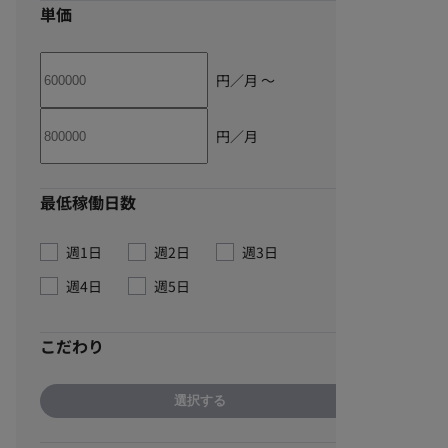
単価
円／月 〜
円／月
最低稼働日数
週1日
週2日
週3日
週4日
週5日
こだわり
選択する