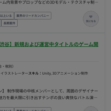
ーム内背景やプロップなどの3Dモデル・テクスチャ制作
を期待しております。 ■ 【業務内容・担当
人以上いる
業界のリードカンパニー
長期案件
ポストプロセス等）の設定を通じたクオリティアップを
（土日祝日休み） 稼働時間：10:00～19:00（所定労働
常駐/渋谷】新規および運営中タイトルのゲーム開
差出勤の相談可 ・働き方：常駐（東京都渋谷区） ・交通
スキル・経験によって変動 ・その他 月末締め、25日支払い
合・税別）
・イラストレーター
スキル：
Unity, 3Dアニメーション制作
魅力を最大限に引き出すテンポの良い爽快なバトル演出
ン制
攻撃や必殺技の発動時などのカメラワークを含めた一連の
人以上いる
業界のリードカンパニー