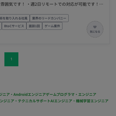
な雰囲気です！ ・週2日リモートでの対応が可能です！
を作ります。 ■ 具体的な業務内容 主に
術を取り入れる社風
業界のリードカンパニー
から携わっていただきますが、それ以外にも下記の業務
BtoCサービス
面談1回
ゲーム案件
運用進行 機能企画進行 デバッグ データ分析 使用ツ
ビ
ミットし、持ち前のやる気と積極性でチームに貢献して
をビジネスサイドから成長させるための重要な役割を担
1
:00〜19:00 働き方：一部リモート（池尻大橋/出社頻
0円前後（スキルや経験により変動いたします） 契約期間：
日支払い
ジニア・Androidエンジニア
ゲームプログラマ・エンジニア
ンジニア・テクニカルサポート
AIエンジニア・機械学習エンジニア