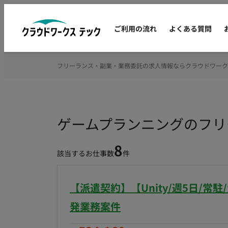
ご利用の流れ
よくある質問
フリーランス・副業・業務委託の求人情報ならクラウドワーク
ゲームプランニングのフリ
8
該当するお仕事数
件
【派遣契約】【Unity/週5日/
発業務案件