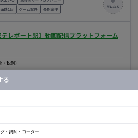
す。既存のエフェクト素材、キャラクターモーションを
面談1回
ゲーム案件
長期案件
わせる作業や、カメラのアングル、カット割り、揺れ
ラワークおよびタイミングの調整がメインとなります。
東京テレポート駅】動画配信プラットフォーム
稼働曜日：月～金 ・稼働時間：10:00～19:00（所定労
間8:00～11:00の範囲で時差出勤可 ・働き方：一部リ
れば週2日まではリモート可（業務に慣れるまではフル
合・税別）
～2,800円 ※スキル・経験によって変動 ・その他：月末締
開発ディレクション, その他
エリア：
東京テレポート駅
する
の成長を牽引する魅力的なコンテンツを外部から調達し、
がミッションです。 ■担当工程（業務範
最
ドエンジニア
フロントエンジニア
5分以内
自社サービスがある
ニア・Androidエンジニア
ゲームプログラマ・エンジニ
ます。詳細は面談時にお伝えいたします。 ■業務の
アートディレクター・クリエイ
ィアを扱う
面談1回
長期案件
ナー・UI/UXデザイナー
ンジニア
セキュリティエンジニア
ング・講師・コーダー
クアップから、権利元へのアプローチ、条件交渉、契約締
ター