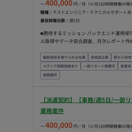
400,000
〜
円／月
（※月160時間稼働の場
形態：派遣契約 （週20時間以上のため、社
職種：
テストエンジニア・テクニカルサポート
ス
金 ・稼働時間：10:00～19:00（所定労
最低稼働日数：
週5日
11:00の範囲で時差出勤可 ・働き方：常駐
2500円 ※スキル・経験によって変動 月末
■期待するミッション バックエンド運用
中核メンバーとして、周囲のデザイナーや
ル取得やデータ突合調査、月次レポート作
引き出すテンポの良い爽快なバトル演出を形にし
していただくことです。 ■担当工程 売上情報管理補佐およびアシスタントSE業務全般をご担当いた
容・担当工程】 【演出・カットシーン制作
だきます。 ※全ての業務をすぐに請け負
最新技術を取り入れる社風
高成長企業
駅から徒歩
発動時などのカメラワークを含めた一連の
業務に慣れていただく想定です。 【月初作業（1～15営業日目）】 各決済会社（計17社）の管理画
メディア掲載実績あり
一部リモート勤務可
急募求
フェクト素材、キャラクターモーションを
面から売上明細ファイルを取得し、社内ツールへアップロー
長期案件
や、カメラのアングル、カット割り、揺れ
システムの決済データとの突合・差分調査
びタイミングの調整がメインとなります。 ■ 【チーム体制】 ・デザイン部：約40名 ■ 【働き方】
ートします） 【月末作業（15日以降）】 Excel（関数設定済み）を使用した月次数値チェック作業
・契約形態：派遣契約（週20時間以上のた
あらかじめ用意されたSQLを実行し、結果を
【派遣契約】【事務/週5日/一部
月～金 ・稼働時間：10:00～19:00（所
（決済系6～9件、その他5件） 【その他作業（突発的業務）】 社内ツールの利用者アカウント発行
業務案件
11:00の範囲で時差出勤可 ・働き方：一
業務（他チームや協力会社からの依頼対応） 決済会社へのキャンセル申請処理、その他事務的
ではリモート可（業務に慣れるまではフル出社）
業の代行 ■チーム体制 バックエンド運用保守チームへの配属となります。リーダーや前任者が在籍
400,000
キル・経験によって変動 ・その他：月末締
〜
円／月
（※月160時間稼働の場
しており、わからない点を聞きやすい環境が整っています。 ■業務の流