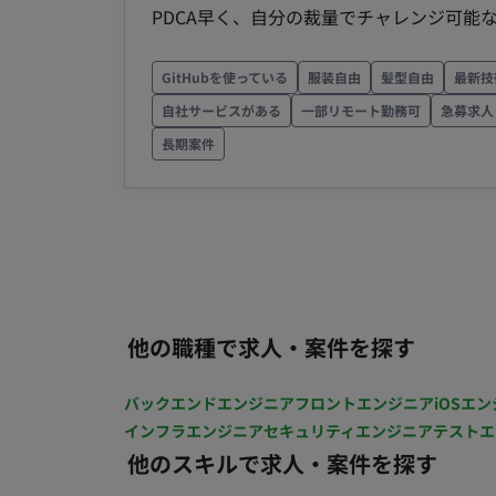
PDCA早く、自分の裁量でチャレンジ可能
・業界未経験の方でも活躍いただけます！ ■組織について 配属想定部署：ハイパーカジュアルゲー
ム事業部 約30名くらいで、案件ごとに3～5名程度のチーム
GitHubを使っている
服装自由
髪型自由
最新技
はハイパーカジュアルゲームの広告の企画
自社サービスがある
一部リモート勤務可
急募求人
が発生予定です。 ーー マスターデータの登録 
長期案件
ール例：Slack、Unity、Firebase、GitHub 【期待するミッション】 ユーザー体験の向上とサー
ス成長に直結する企画・運用業務に深くコ
いただくことを期待しています。サービス
っていただきます。 【働き方】 契約形態：派遣契約（週20時間以上のため、社会保険加入必須）
稼働量：週5日 稼働曜日：平日 稼働時間：10
度：週3回） 交通費：支給 時給：1,95
他の職種で求人・案件を探す
長期 募集人数：1人 その他月末締め、25
バックエンドエンジニア
フロントエンジニア
iOSエン
インフラエンジニア
セキュリティエンジニア
テストエ
他のスキルで求人・案件を探す