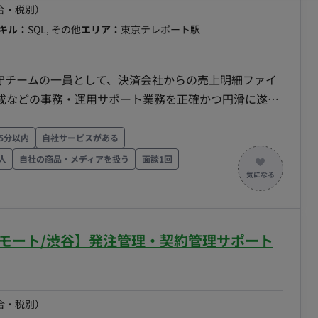
合・税別）
会保険加入必須） ・稼働量：週5日 ・稼働曜日：月〜
キル：
SQL, その他
エリア：
東京テレポート駅
働時間8H、休憩1H）※上長が認めた場合、始業時間8:00～
（東京都渋谷区） ・交通費：支給 ・時給：2000円～
締め、25日支払い ■ 【期待するミッション】 制作現場の
保守チームの一員として、決済会社からの売上明細ファイ
企画・開発メンバーと連携し、ゲームの魅力を最大限に
成などの事務・運用サポート業務を正確かつ円滑に遂行
ていただくことを期待しています。 ■ 【業務内
】 RPGのバトルシーンにおける、魔法攻撃や必殺技の
うのは難しいため、まずは分担して対応いただき、徐々に
5分以内
自社サービスがある
演出（カットシーン）の構築をお任せします。既存のエ
人
自社の商品・メディアを扱う
面談1回
専用ツール（タイムライン等）上で組み合わせる作業
ドする作業 各決済会社のデータと自社
（シェイク）、ヒットストップなどのカメラワークおよ
および補正調査（最初の数ヶ月は前任者が付き添いサポ
め、社会保険加入必須） ・稼働量：週5日 ・稼働曜日：
Excelなどに抽出・体裁調整を行う月次レポート作成
リモート/渋谷】発注管理・契約管理サポート
定労働時間8H、休憩1H）※上長承認により始業時間8:00～
部リモート（東京都渋谷区）※上長の許可があれば週2日ま
な作
 ・交通費：支給 ・時給：2,500円～2,800円 ※ス
め、25日支払い
合・税別）
れ 毎月の営業日スケジュー