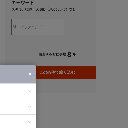
キーワード
スキル、職種、JOBID（JA-012345）など
8
該当するお仕事数
件
この条件で絞り込む
ア
ティブディレク