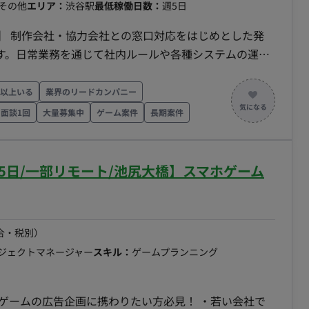
その他
エリア：
渋谷駅
最低稼働日数：
週5日
を行いながら、随時発生するアカウント発行やキャンセ
ただきます。マニュアルが完備されている業務も多いた
ツール）
す。日常業務を通じて社内ルールや各種システムの運用
ミュニケーションによってバックオフィスから事業を支
人以上いる
業界のリードカンパニー
・データ管理フェーズとなります。まずはマニュアルのあ
や協力会社との窓口対応（メール、チャット等）、見積
面談1回
大量募集中
ゲーム案件
長期案件
易度の高い調査業務などを引き継いでいただく予定で
発注書作成および関連手続きを行います。 【契約管理サ
対応、契約締結に伴う社内承認手続き、契約書管理および
ュアルやサポート体制がしっかりしているため、IT知識
業務】 業務マニュアルの作成・更新、各種ドキュメント
5日/一部リモート/池尻大橋】スマホゲーム
モート稼働について 週3回（月
運用サポートを行います。 【チーム体制】 ・
はリモートワークが可能です。 ■働き方（時
代～50代まで幅広い年齢層が在籍 ・ 定期的にチームミー
時間は10：00～19：00となります。時短や土日夜間
契約（週20時間
合・税別）
週5日 ・稼働曜日：月～金 ・稼働時間：10:00～
ロジェクトマネージャー
スキル：
ゲームプランニング
承認のもと、8:00～11:00始業の時差出勤可 ・働き方：
し業務に慣れるまではフル出社 ・交通費：支給 ・時
によって変動 ・その他：月末締め、25日支払い
ゲームの広告企画に携わりたい方必見！ ・若い会社で