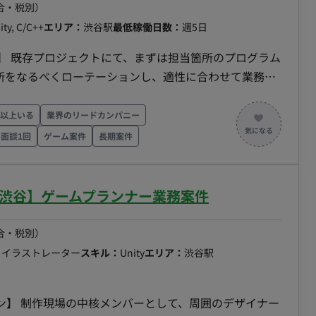
合・税別）
ity, C/C++
エリア：
渋谷駅
最低稼働日数：
週5日
所をなるべくローテーションし、適性に合わせて業務を
発できるよう、未経験分野にもチャレンジしていただき
ブリーダー、さらにはリードエンジニアとしてご活躍い
人以上いる
業界のリードカンパニー
面談1回
ゲーム案件
長期案件
/運営 ・ツールの開発（運用、デバッグ、自動化ツールな
など最適化 ・他セクション・外部スタッフとの調整
用した開発が可能です。 【担当工程】 設計・実
常駐/渋谷】ゲームプランナー業務案件
め、社会保険加入必須） ・稼働量：週5日 ・稼働曜日：
合・税別）
労働時間8H、休憩1H）※上長承認により8:00～11:00始業
・イラストレーター
スキル：
Unity
エリア：
渋谷駅
 ・時給：2,500円～3,200円 ※スキル・経験によって