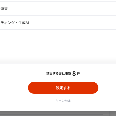
ジニア・テクニカルサポート
AIエンジニア・機械学習エン
だきます。 ■開発環境（言語、FW、
ー
Webライター
クデザイナー・CGデザイナー・イ
・運営
ュメント作成：Office関連ソフ
ター
常駐/渋谷】ゲームプランナー業務案件
訳・その他ライター
レクター・プロデューサー・プロジェ
データアナリスト・データサ
ティング・生成AI
力 大手メディアグループの
ジャー
合・税別）
身の目利きがサービス成長に直結するやりがいがありま
・メディア運用
DX推進
ンサルタント・ITコンサルタント
ity
エリア：
渋谷駅
最低稼働日数：
週5日
ント・企画・セールス
採用・組織開発・制度設計
運営中プロ
フレックス・土日夜間可
エンジニアリング
書作成や運営イベントの企画、データ作成などを担い、
お願
す。 ■ 【業務内容】 【仕様書・デ
や改善などの仕様書作成、レベルデザインやバランス調
人以上いる
業界のリードカンパニー
8
 ゲーム内のシナ
該当するお仕事数
件
長期案件
との連携】 担当
、課題解決を行っていただきます。 ※入社後～6か月
設定する
にて、1組織・1セクション内でプランナーとして仕様書
京テレポート駅】動画配信サービスのバックエ
キャラクターの設計などを担っていただきます。 ■
キャンセル
理補佐兼アシスタントSE業務内容案件
る活気がある雰囲気 ■ 【働き方】 ・契約