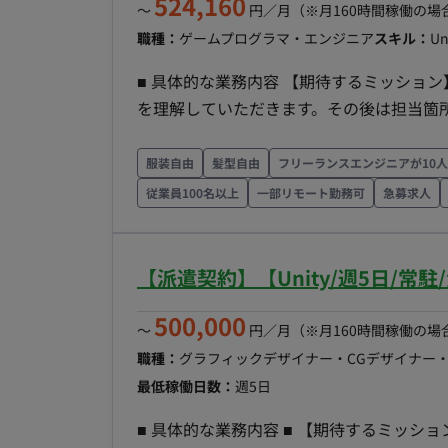
524,160
〜
円／月
（※月160時間稼働の場
職種：
ゲームプログラマ・エンジニア
スキル：
Un
■ 具体的な業務内容 【期待するミッション】 既存プロジェクトにて、まずは担当箇所のプログラム
を理解していただきます。その後は担当箇
お任せします。また、実務を通じて能力開
ます。ゆくゆくは小チームのリーダーやサ
服装自由
髪型自由
フリーランスエンジニアが10
ただくことを期待しています。 【業務内容】 ・モバイル、コンシューマーゲーム機、PC、VRヘッ
従業員100名以上
一部リモート勤務可
急募求人
ドセットなどのゲームの設計/開発/テスト
ど） ・コードレビュー、リファクタリング
※ChatGPT、Claude、Geminiなどの生成AIを活
【派遣契約】【Unity/週5日/
装・テスト・保守運用 【チーム体制】 【開発環境】 プログラミング：C++ FW：Unity 【働き方】
500,000
・契約形態：派遣契約（週20時間以上のた
〜
円／月
（※月160時間稼働の場
月～金 ・稼働時間：10:00～19:00（所定
職種：
グラフィックデザイナー・CGデザイナー
の時差出勤可 ・働き方：常駐 ・交通費：支給
最低稼働日数：
週5日
変動 ・その他：月末締め、25日支払い
■ 具体的な業務内容 ■ 【期待するミッション】 制作現場の中核メンバーとして、周囲のデザイナー