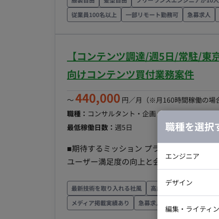
演出（カットシーン）の構築をお任せしま
従業員100名以上
一部リモート勤務可
急募求人
専用ツール（タイムライン等）上で組み合
（シェイク）、ヒットストップなどのカメ
■ 【チーム体制】 ・デザイン部：約40名 ■ 【働き方】 ・契約形態：派遣契約（週20時間以上のた
【コンテンツ調達/週5日/常駐/
め、社会保険加入必須） ・稼働量：週5日 ・
向けコンテンツ買付業務案件
働時間8H、休憩1H）※上長承認により始業時
モート（東京都渋谷区）※上長の許可があ
440,000
〜
円／月
（※月160時間稼働の場
出社） ・交通費：支給 ・時給：2,500円
職種：
コンサルタント・企画・セールス
スキル：
め、25日支払い
職種を選択
最低稼働日数：
週5日
■期待するミッション プラットフォーム
エンジニア
ユーザー満足度の向上と会員数増加に貢献いただくこと
囲） 買付作品の選定（ドラマ・アニメ等） 買付先（制作会社・権利元等）との交渉および営業 
バックエン
デザイン
新の市場調査・トレンド分析 契約書の作成・締結支援および権利管理業務 ■チーム体制 配属部署の
最新技術を取り入れる社風
高成長企業
駅から徒歩
iOSエンジ
メンバーと連携しながら業務を進めていただき
メディア掲載実績あり
急募求人
自社の商品・メデ
Webデザイ
インフラエ
編集・ライティ
流れ 市場トレンドに基づいた作品のピッ