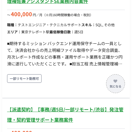
理補佐兼アシスタントSE業務内容案件
働量：週5日 ・稼働曜日：月～金 ・稼働時間：10:00～
19:00（所定労働時間8H、休憩1H）※上長承認により始業時間
400,000
〜
円／月
（※月160時間稼働の場合・税別）
8:00～11:00の範囲で時差出勤可 ・働き方：一部リモート（東
京都渋谷区）※上長の許可があれば週2日まではリモート可（業
職種：
テストエンジニア・テクニカルサポート
スキル：
SQL, その他
務に慣れるまではフル出社） ・交通費：支給 ・時給：2,500円
エリア：
東京テレポート駅
最低稼働日数：
週5日
～2,800円 ※スキル・経験によって変動 ・その他：月末締め、
25日支払い
■期待するミッション バックエンド運用保守チームの一員とし
て、決済会社からの売上明細ファイル取得やデータ突合調査、
月次レポート作成などの事務・運用サポート業務を正確かつ円
滑に遂行していただくことです。 ■担当工程 売上情報管理補佐
およびアシスタントSE業務全般をご担当いただきます。 ※全て
の業務をすぐに請け負うのは難しいため、まずは分担して対応
一部リモート勤務可
いただき、徐々に業務に慣れていただく想定です。 【月初作業
（1～15営業日目）】 各決済会社（計17社）の管理画面から売
上明細ファイルを取得し、社内ツールへアップロードする作業
各決済会社のデータと自社システムの決済データとの突合・差
【派遣契約】【事務/週5日/一部リモート/渋谷】発注管
分調査および補正調査（最初の数ヶ月は前任者が付き添いサポ
ートします） 【月末作業（15日以降）】 Excel（関数設定済
理・契約管理サポート業務案件
み）を使用した月次数値チェック作業 あらかじめ用意された
SQLを実行し、結果をExcelなどに抽出・体裁調整を行う月次レ