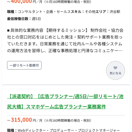
400,000
〜
円／月
（※月160時間稼働の場合・税別）
ポート作成（決済系6～9件、その他5件） 【その他作業（突発
職種：
コンサルタント・企画・セールス
スキル：
その他
エリア：
渋谷駅
的業務）】 社内ツールの利用者アカウント発行業務（他チーム
最低稼働日数：
週5日
や協力会社からの依頼対応） 決済会社へのキャンセル申請処
理、その他事務的な作業の代行 ■チーム体制 バックエンド運用
■ 具体的な業務内容 【期待するミッション】 制作会社・協力会
保守チームへの配属となります。リーダーや前任者が在籍して
社との窓口対応をはじめとした発注・契約サポート業務を担っ
おり、わからない点を聞きやすい環境が整っています。 ■業務
ていただきます。日常業務を通じて社内ルールや各種システム
の流れ 毎月の営業日スケジュール（月初・月末）に沿ってルー
の運用方法を習得し、正確な事務処理と円滑なコミュニケーシ
ティン作業を行いながら、随時発生するアカウント発行やキャ
ョンによってバックオフィスから事業を支えていただくことを
ンセル申請などの突発的なタスクに対応していただきます。マ
期待しています。 【業務内容・担当工程】 【発注管理サポー
一部リモート勤務可
ニュアルが完備されている業務も多いため、手順に沿って正確
ト】 発注に伴う社内稟議の作成・申請サポート、制作会社や協
に進めていただきます。 ■開発環境（言語、FW、DB、インフ
力会社との窓口対応（メール、チャット等）、見積書・請求書
ラ、ツール） OS・環境：ターミナル操作 データベース：
の確認および社内処理手続き、発注書作成および関連手続きを
SQL（SELECT、INSERTなど） ツール：Excel（関数、ショート
行います。 【契約管理サポート】 協力会社との契約手続きの窓
カットキー）、PowerPoint その他：VB（読解が発生する可能
【派遣契約】【広告プランナー/週5日/一部リモート/池
口対応、契約締結に伴う社内承認手続き、契約書管理および関
性あり） ■開発フェーズと予定 既存の動画配信サービスの運用
連資料の整理を行います。 【その他事務業務】 業務マニュアル
尻大橋】スマホゲーム広告プランナー業務案件
保守・データ管理フェーズとなります。まずはマニュアルのあ
の作成・更新、各種ドキュメントや社内向け報告資料の作成、
る作業から着手し、数ヶ月かけて徐々に難易度の高い調査業務
業務フローの改善および運用サポートを行います。 【チーム体
315,000
〜
円／月
（※月160時間稼働の場合・税別）
などを引き継いでいただく予定です。 ■案件の魅力 国内最大級
制】 ・ 平均年齢38歳で、30代を中心としつつ20代～50代まで
の動画配信サービスを支えるバックエンドチームで、データの
職種：
Webディレクター・プロデューサー・プロジェクトマネージャー
幅広い年齢層が在籍 ・ 定期的にチームミーティングを実施し、