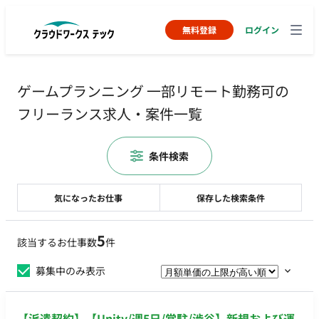
無料登録
ログイン
ゲームプランニング 一部リモート勤務可の
フリーランス求人・案件一覧
条件検索
気になったお仕事
保存した検索条件
5
該当するお仕事数
件
募集中のみ表示
【派遣契約】【Unity/週5日/常駐/渋谷】新規および運