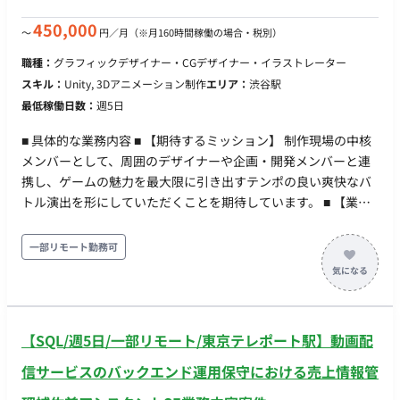
可能です。 【担当工程】 設計・実装・テスト・保守運用 【チー
ム体制】 【開発環境】 プログラミング：C++ FW：Unity 【働き
450,000
〜
円／月
（※月160時間稼働の場合・税別）
方】 ・契約形態：派遣契約（週20時間以上のため、社会保険加
職種：
グラフィックデザイナー・CGデザイナー・イラストレーター
入必須） ・稼働量：週5日 ・稼働曜日：月～金 ・稼働時間：
スキル：
Unity, 3Dアニメーション制作
エリア：
渋谷駅
10:00～19:00（所定労働時間8H、休憩1H）※上長承認により
最低稼働日数：
週5日
8:00～11:00始業の時差出勤可 ・働き方：常駐 ・交通費：支給
・時給：2,500円～3,200円 ※スキル・経験によって変動 ・その
■ 具体的な業務内容 ■ 【期待するミッション】 制作現場の中核
他：月末締め、25日支払い
メンバーとして、周囲のデザイナーや企画・開発メンバーと連
携し、ゲームの魅力を最大限に引き出すテンポの良い爽快なバ
トル演出を形にしていただくことを期待しています。 ■ 【業務
内容・担当工程】 【演出・カットシーン制作】 RPGのバトルシ
ーンにおける、魔法攻撃や必殺技の発動時などのカメラワーク
一部リモート勤務可
を含めた一連の演出（カットシーン）の構築をお任せします。
既存のエフェクト素材、キャラクターモーションを専用ツール
（タイムライン等）上で組み合わせる作業や、カメラのアング
ル、カット割り、揺れ（シェイク）、ヒットストップなどのカ
【SQL/週5日/一部リモート/東京テレポート駅】動画配
メラワークおよびタイミングの調整がメインとなります。 ■
【チーム体制】 ・デザイン部：約40名 ■ 【働き方】 ・契約形
信サービスのバックエンド運用保守における売上情報管
態：派遣契約（週20時間以上のため、社会保険加入必須） ・稼