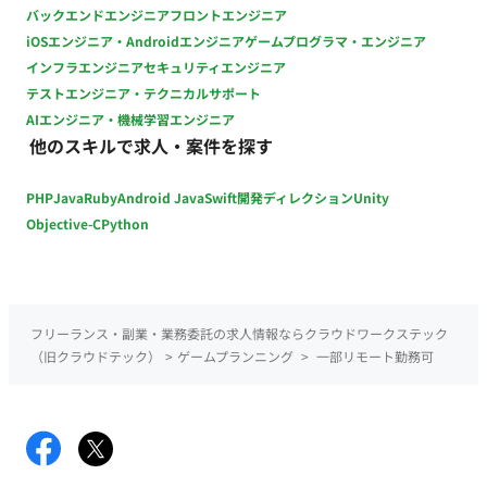
（池尻大橋/出社頻度：週3回） 交通費：支給 時給：1,950円前
バックエンドエンジニア
フロントエンジニア
後（スキルや経験により変動いたします） 契約期間：長期 募集
iOSエンジニア・Androidエンジニア
ゲームプログラマ・エンジニア
人数：1人 その他月末締め、25日支払い
インフラエンジニア
セキュリティエンジニア
テストエンジニア・テクニカルサポート
AIエンジニア・機械学習エンジニア
他のスキルで求人・案件を探す
PHP
Java
Ruby
Android Java
Swift
開発ディレクション
Unity
Objective-C
Python
フリーランス・副業・業務委託の求人情報ならクラウドワークステック
（旧クラウドテック）
>
ゲームプランニング
>
一部リモート勤務可