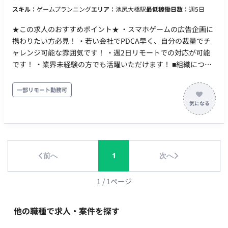
仕組みや運用の流れを学ぶことができます。マニュアルやサポ
スキル：
ゲームプランニング
エリア：
池尻大橋駅
最低稼働日数：
週5日
意見を発信・相談しやすい環境 【働き方】 ・契約形態：派遣契
ート体制がしっかりしているため、IT知識を活かして着実にス
約（週20時間以上のため、社会保険加入必須） ・稼働量：週5
テップアップしたい方に最適な環境です。 ■リモート稼働につ
★この求人のおすすめポイント★ ・スマホゲームの広告企画に
日 ・稼働曜日：月～金 ・稼働時間：10:00～19:00（所定労働時
いて 週3回（月曜、火曜、木曜）の出社を基本とし、残りの稼
携わりたい方必見！ ・若い会社でPDCA早く、自分の裁量でチ
間8H、休憩1H）※上長承認のもと、8:00～11:00始業の時差出
働日はリモートワークが可能です。 ■働き方（時短・フレック
ャレンジ可能な雰囲気です！ ・週2日リモートでの対応が可能
勤可 ・働き方：一部リモート※週2日程度リモート可。ただし
ス・土日夜間可否） 基本の稼働時間は10：00～19：00となり
です！ ・業界未経験の方でも活躍いただけます！ ■組織につい
業務に慣れるまではフル出社 ・交通費：支給 ・時給：1,750円
ます。時短や土日夜間の稼働は原則不可となります。
て 配属想定部署：ハイパーカジュアルゲーム事業部 約30名くら
～2,500円 ※スキル・経験によって変動 ・その他：月末締め、
いで、案件ごとに3～5名程度のチームを作ります。 ■ 具体的な
一部リモート勤務可
25日支払い
業務内容 主にはハイパーカジュアルゲームの広告の企画から携
わっていただきますが、それ以外にも下記の業務が発生予定で
す。 ーー マスターデータの登録 運用進行 機能企画進行 デバッ
グ データ分析 使用ツール例：Slack、Unity、Firebase、
GitHub 【期待するミッション】 ユーザー体験の向上とサービ
前へ
1
次へ
ス成長に直結する企画・運用業務に深くコミットし、持ち前の
やる気と積極性でチームに貢献していただくことを期待してい
ます。サービスをビジネスサイドから成長させるための重要な
1
/
1
ページ
役割を担っていただきます。 【働き方】 契約形態：派遣契約
（週20時間以上のため、社会保険加入必須） 稼働量：週5日 稼
他の職種で求人・案件を探す
働曜日：平日 稼働時間：10:00〜19:00 働き方：一部リモート