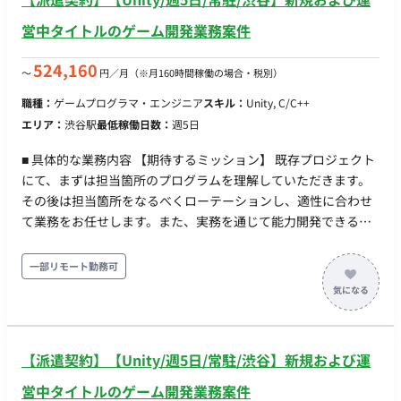
営中タイトルのゲーム開発業務案件
524,160
〜
円／月
（※月160時間稼働の場合・税別）
職種：
ゲームプログラマ・エンジニア
スキル：
Unity, C/C++
エリア：
渋谷駅
最低稼働日数：
週5日
■ 具体的な業務内容 【期待するミッション】 既存プロジェクト
にて、まずは担当箇所のプログラムを理解していただきます。
その後は担当箇所をなるべくローテーションし、適性に合わせ
て業務をお任せします。また、実務を通じて能力開発できるよ
う、未経験分野にもチャレンジしていただきます。ゆくゆくは
小チームのリーダーやサブリーダー、さらにはリードエンジニ
一部リモート勤務可
アとしてご活躍いただくことを期待しています。 【業務内容】
・モバイル、コンシューマーゲーム機、PC、VRヘッドセットな
どのゲームの設計/開発/テスト/運営 ・ツールの開発（運用、デ
バッグ、自動化ツールなど） ・コードレビュー、リファクタリ
【派遣契約】【Unity/週5日/常駐/渋谷】新規および運
ングなど最適化 ・他セクション・外部スタッフとの調整
※ChatGPT、Claude、Geminiなどの生成AIを活用した開発が
営中タイトルのゲーム開発業務案件