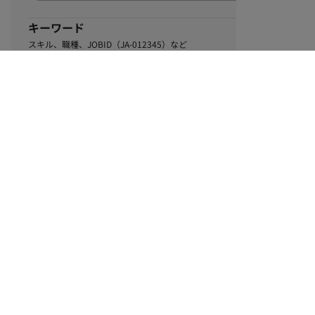
キーワード
スキル、職種、JOBID（JA-012345）など
0
該当するお仕事数
件
この条件で絞り込む
ル
利用規約
個人情報保護方針
サイトマップ