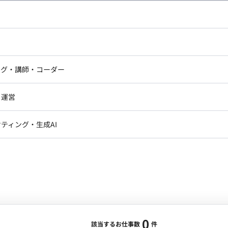
し広い条件設定で検索してみてください。
ドエンジニア
フロントエンジニア
ニア・Androidエンジニア
ゲームプログラマ・エンジニ
アートディレクター・クリエイ
ナー・UI/UXデザイナー
ンジニア
セキュリティエンジニア
ング・講師・コーダー
ター
ジニア・テクニカルサポート
AIエンジニア・機械学習エン
ー
Webライター
クデザイナー・CGデザイナー・イ
ジニア・Androidエンジニア
ゲームプログラマ・エンジニア
・運営
ター
ンジニア・テクニカルサポート
AIエンジニア・機械学習エンジニア
訳・その他ライター
レクター・プロデューサー・プロジェ
データアナリスト・データサ
ティング・生成AI
ジャー
・メディア運用
DX推進
ン
Unity
Objective-C
Python
ンサルタント・ITコンサルタント
ント・企画・セールス
採用・組織開発・制度設計
エンジニアリング
0
該当するお仕事数
件