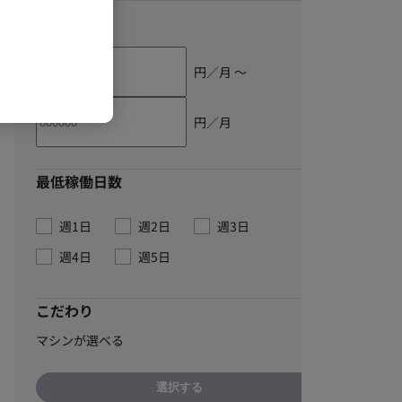
単価
円／月 〜
円／月
最低稼働日数
週1日
週2日
週3日
週4日
週5日
こだわり
マシンが選べる
選択する