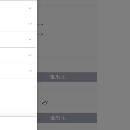
稼働形態
フルリモート
ア
一部リモート
ティブディレク
常駐
ジニア
エリア
イエンティスト
選択する
スキル
ゲームプランニング
選択する