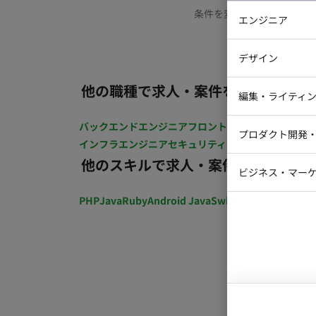
条件を変更するか、もう少
エンジニア
バックエン
デザイン
iOSエンジ
他の職種で求人・案件を探す
Webデザイ
インフラエ
編集・ライティ
テストエン
Webコーダ
グラフィッ
バックエンドエンジニア
フロントエンジニア
iOSエン
プロダクト開発
ラストレー
インフラエンジニア
セキュリティエンジニア
テストエ
編集者・翻
他のスキルで求人・案件を探す
Webディ
ビジネス・マーケ
クトマネー
マーケター
PHP
Java
Ruby
Android Java
Swift
開発ディレクショ
システムコ
コンサルタ
プロンプト