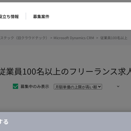
役立ち情報
募集案件
ステック（旧クラウドテック）
>
Microsoft Dynamics CRM
>
従業員100名以上
cs CRM 従業員100名以上のフリーラン
募集中のみ表示
仕事は見つかりませんでした。
する