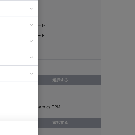
稼働形態
フルリモート
ア
一部リモート
ティブディレク
常駐
ジニア
エリア
イエンティスト
選択する
スキル
Microsoft Dynamics CRM
選択する