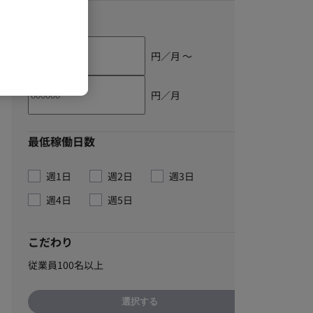
単価
円／月 〜
円／月
最低稼働日数
週1日
週2日
週3日
週4日
週5日
こだわり
従業員100名以上
選択する