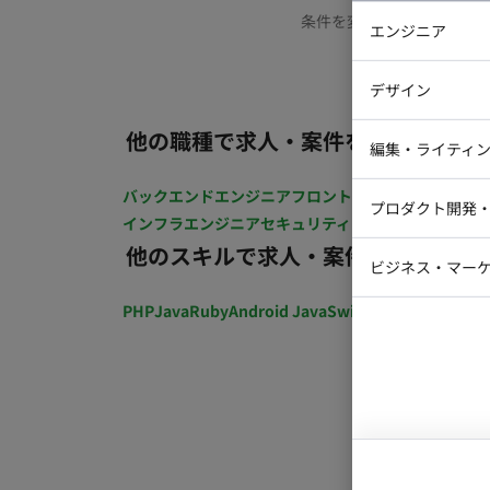
条件を変更するか、もう少
エンジニア
バックエン
デザイン
iOSエンジ
他の職種で求人・案件を探す
Webデザイ
インフラエ
編集・ライティ
テストエン
Webコーダ
グラフィッ
バックエンドエンジニア
フロントエンジニア
iOSエン
プロダクト開発
ラストレー
インフラエンジニア
セキュリティエンジニア
テストエ
編集者・翻
他のスキルで求人・案件を探す
Webディ
ビジネス・マーケ
クトマネー
マーケター
PHP
Java
Ruby
Android Java
Swift
開発ディレクショ
システムコ
コンサルタ
プロンプト