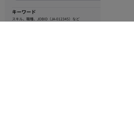
キーワード
スキル、職種、JOBID（JA-012345）など
0
該当するお仕事数
件
この条件で絞り込む
ル
利用規約
個人情報保護方針
サイトマップ