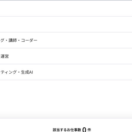
し広い条件設定で検索してみてください。
ドエンジニア
フロントエンジニア
ニア・Androidエンジニア
ゲームプログラマ・エンジニ
アートディレクター・クリエイ
ナー・UI/UXデザイナー
ンジニア
セキュリティエンジニア
ング・講師・コーダー
ター
ジニア・テクニカルサポート
AIエンジニア・機械学習エン
ー
Webライター
クデザイナー・CGデザイナー・イ
ジニア・Androidエンジニア
ゲームプログラマ・エンジニア
・運営
ター
ンジニア・テクニカルサポート
AIエンジニア・機械学習エンジニア
訳・その他ライター
レクター・プロデューサー・プロジェ
データアナリスト・データサ
ティング・生成AI
ジャー
・メディア運用
DX推進
ン
Unity
Objective-C
Python
ンサルタント・ITコンサルタント
ント・企画・セールス
採用・組織開発・制度設計
エンジニアリング
0
該当するお仕事数
件