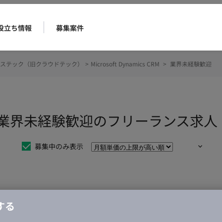
役立ち情報
募集案件
ステック（旧クラウドテック）
>
Microsoft Dynamics CRM
>
業界未経験歓迎
cs CRM 業界未経験歓迎のフリーランス
募集中のみ表示
仕事は見つかりませんでした。
する