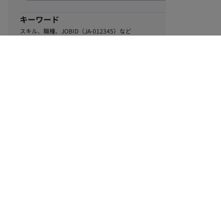
キーワード
スキル、職種、JOBID（JA-012345）など
0
該当するお仕事数
件
この条件で絞り込む
ル
利用規約
個人情報保護方針
サイトマップ