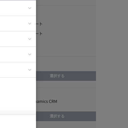
稼働形態
フルリモート
ア
一部リモート
ティブディレク
常駐
ジニア
エリア
イエンティスト
選択する
スキル
Microsoft Dynamics CRM
選択する