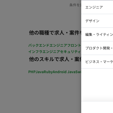
条件を変更するか、もう少
エンジニア
バックエン
デザイン
iOSエンジ
他の職種で求人・案件を探す
Webデザイ
インフラエ
編集・ライティ
テストエン
Webコーダ
グラフィッ
バックエンドエンジニア
フロントエンジニア
iOSエン
プロダクト開発
ラストレー
インフラエンジニア
セキュリティエンジニア
テストエ
編集者・翻
他のスキルで求人・案件を探す
Webディ
ビジネス・マーケ
クトマネー
マーケター
PHP
Java
Ruby
Android Java
Swift
開発ディレクショ
システムコ
コンサルタ
プロンプト