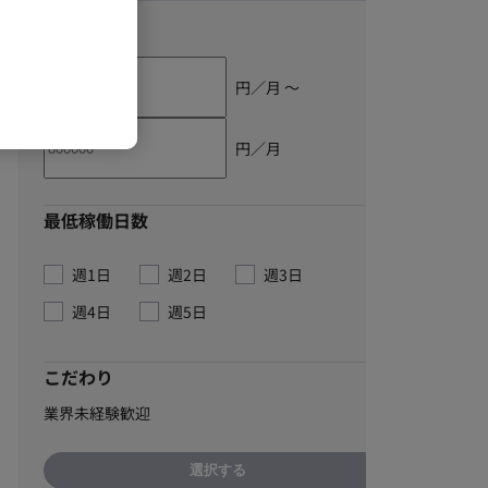
単価
円／月 〜
円／月
最低稼働日数
週1日
週2日
週3日
週4日
週5日
こだわり
業界未経験歓迎
選択する