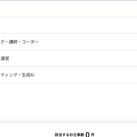
し広い条件設定で検索してみてください。
ドエンジニア
フロントエンジニア
ニア・Androidエンジニア
ゲームプログラマ・エンジニ
アートディレクター・クリエイ
ナー・UI/UXデザイナー
ンジニア
セキュリティエンジニア
ング・講師・コーダー
ター
ジニア・テクニカルサポート
AIエンジニア・機械学習エン
ー
Webライター
クデザイナー・CGデザイナー・イ
ジニア・Androidエンジニア
ゲームプログラマ・エンジニア
・運営
ター
ンジニア・テクニカルサポート
AIエンジニア・機械学習エンジニア
訳・その他ライター
レクター・プロデューサー・プロジェ
データアナリスト・データサ
ティング・生成AI
ジャー
・メディア運用
DX推進
ン
Unity
Objective-C
Python
ンサルタント・ITコンサルタント
ント・企画・セールス
採用・組織開発・制度設計
エンジニアリング
0
該当するお仕事数
件