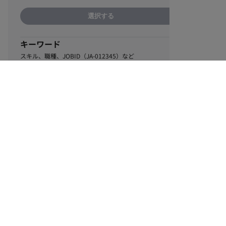
選択する
キーワード
スキル、職種、JOBID（JA-012345）など
0
該当するお仕事数
件
この条件で絞り込む