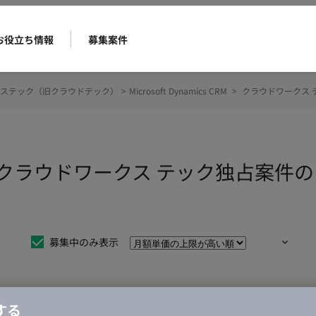
お役立ち情報
募集案件
ステック（旧クラウドテック）
>
Microsoft Dynamics CRM
>
クラウドワークス 
ics CRM クラウドワークス テック独
募集中のみ表示
する
仕事は見つかりませんでした。