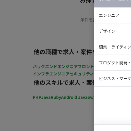
エンジニア
条件を変更するか、もう少
バックエン
デザイン
iOSエンジ
Webデザイ
インフラエ
編集・ライティ
他の職種で求人・案件を探す
テストエン
Webコーダ
グラフィッ
プロダクト開発
ラストレー
バックエンドエンジニア
フロントエンジニア
iOSエン
編集者・翻
インフラエンジニア
セキュリティエンジニア
テストエ
Webディ
ビジネス・マーケ
他のスキルで求人・案件を探す
クトマネー
マーケター
システムコ
PHP
Java
Ruby
Android Java
Swift
開発ディレクショ
コンサルタ
プロンプト