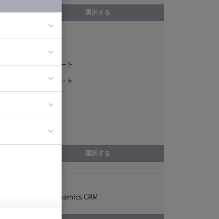
選択する
稼働形態
ア
フルリモート
ティブディレク
一部リモート
ジニア
常駐
エリア
イエンティスト
選択する
スキル
Microsoft Dynamics CRM