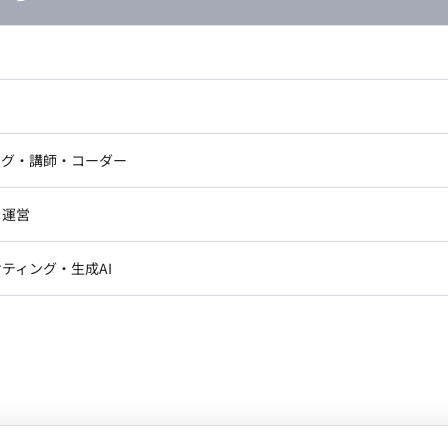
し広い条件設定で検索してみてください。
ドエンジニア
フロントエンジニア
ニア・Androidエンジニア
ゲームプログラマ・エンジニ
アートディレクター・クリエイ
ナー・UI/UXデザイナー
ンジニア
セキュリティエンジニア
ング・講師・コーダー
ター
ジニア・テクニカルサポート
AIエンジニア・機械学習エン
ー
Webライター
クデザイナー・CGデザイナー・イ
・運営
ター
ジニア・Androidエンジニア
ゲームプログラマ・エンジニア
訳・その他ライター
ンジニア・テクニカルサポート
AIエンジニア・機械学習エンジニア
レクター・プロデューサー・プロジェ
データアナリスト・データサ
ティング・生成AI
ジャー
・メディア運用
DX推進
ンサルタント・ITコンサルタント
ン
Unity
Objective-C
Python
ント・企画・セールス
採用・組織開発・制度設計
エンジニアリング