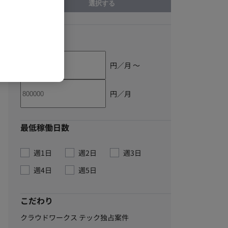
選択する
単価
円／月 〜
円／月
最低稼働日数
週1日
週2日
週3日
週4日
週5日
こだわり
クラウドワークス テック独占案件