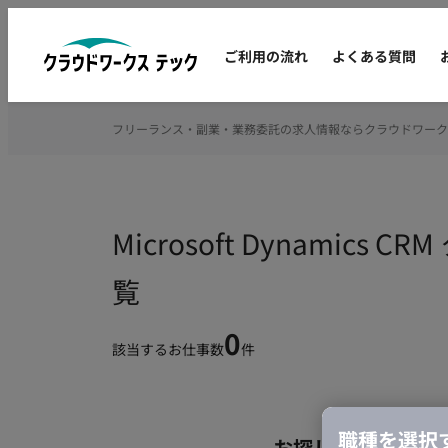
ご利用の流れ
よくある質問
フリーランス・副業・業務委託の求人情報ならクラウドワーク
Microsoft Dynam
覧
0
該当するお仕事数
件
職種を選択
お探しの条件のお