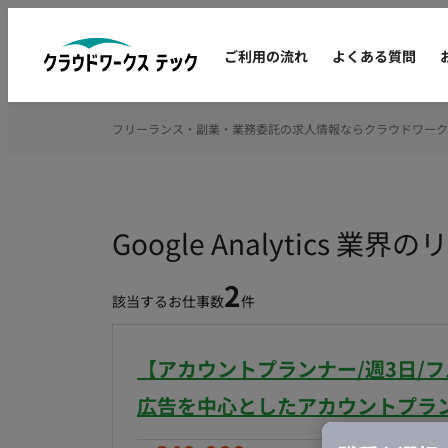
ご利用の流れ
よくある質問
フリーランス・副業・業務委託の求人情報ならクラウドワーク
Google Analytic
2
該当するお仕事数
件
【アカウントプランナー/週3日/
広告を中心としたアカウントプラン