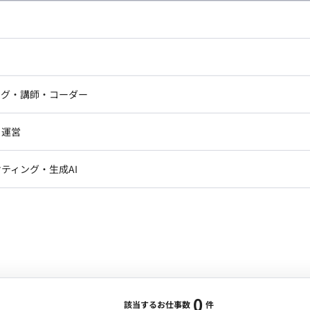
し広い条件設定で検索してみてください。
ドエンジニア
フロントエンジニア
ニア・Androidエンジニア
ゲームプログラマ・エンジニ
アートディレクター・クリエイ
ナー・UI/UXデザイナー
ンジニア
セキュリティエンジニア
ング・講師・コーダー
ター
ジニア・テクニカルサポート
AIエンジニア・機械学習エン
ー
Webライター
クデザイナー・CGデザイナー・イ
ジニア・Androidエンジニア
ゲームプログラマ・エンジニア
・運営
ター
ンジニア・テクニカルサポート
AIエンジニア・機械学習エンジニア
訳・その他ライター
レクター・プロデューサー・プロジェ
データアナリスト・データサ
ティング・生成AI
ジャー
・メディア運用
DX推進
ン
Unity
Objective-C
Python
ンサルタント・ITコンサルタント
ント・企画・セールス
採用・組織開発・制度設計
エンジニアリング
0
該当するお仕事数
件