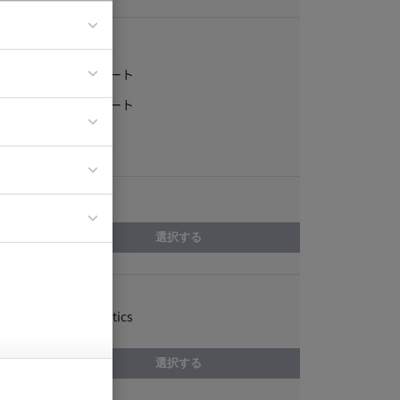
稼働形態
フルリモート
ア
一部リモート
ティブディレク
常駐
ジニア
エリア
イエンティスト
選択する
スキル
Google Analytics
選択する