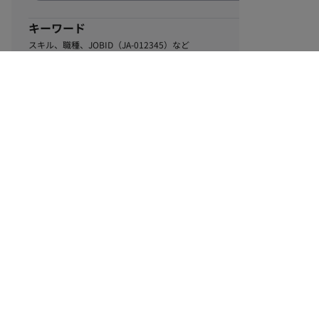
キーワード
スキル、職種、JOBID（JA-012345）など
0
該当するお仕事数
件
この条件で絞り込む
ル
利用規約
個人情報保護方針
サイトマップ