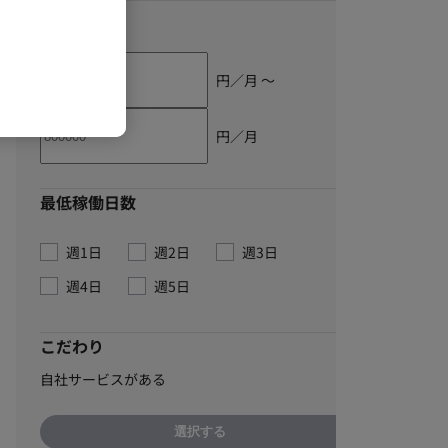
単価
円／月 〜
円／月
最低稼働日数
週1日
週2日
週3日
週4日
週5日
こだわり
自社サービスがある
選択する