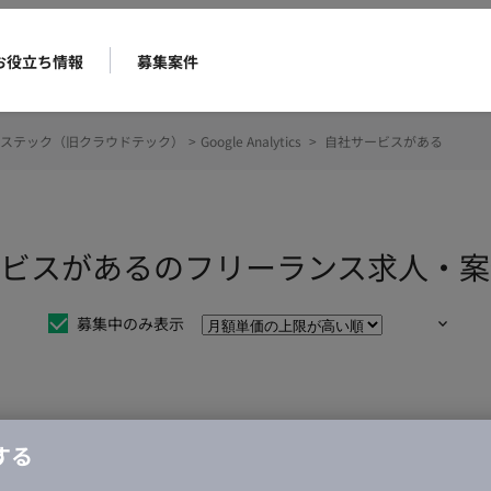
お役立ち情報
募集案件
ステック（旧クラウドテック）
>
Google Analytics
>
自社サービスがある
s 自社サービスがあるのフリーランス求人・
募集中のみ表示
仕事は見つかりませんでした。
する