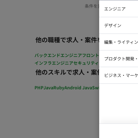
条件を変更するか、もう少
エンジニア
バックエン
デザイン
iOSエンジ
他の職種で求人・案件を探す
Webデザイ
インフラエ
編集・ライティ
テストエン
Webコーダ
グラフィッ
バックエンドエンジニア
フロントエンジニア
iOSエン
プロダクト開発
ラストレー
インフラエンジニア
セキュリティエンジニア
テストエ
編集者・翻
他のスキルで求人・案件を探す
Webディ
ビジネス・マーケ
クトマネー
マーケター
PHP
Java
Ruby
Android Java
Swift
開発ディレクショ
システムコ
コンサルタ
プロンプト