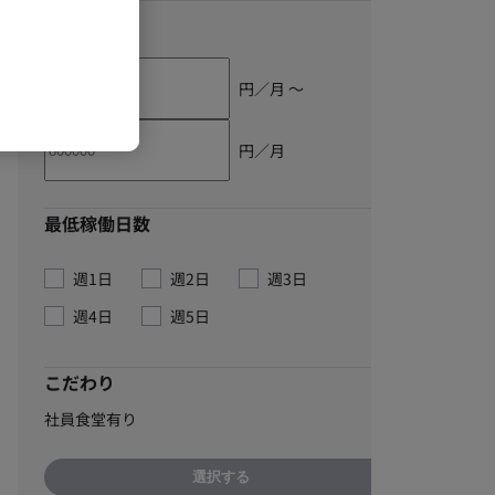
単価
円／月 〜
円／月
最低稼働日数
週1日
週2日
週3日
週4日
週5日
こだわり
社員食堂有り
選択する