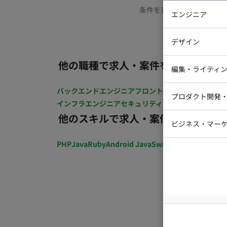
条件を変更するか、もう少
エンジニア
バックエン
デザイン
iOSエンジ
他の職種で求人・案件を探す
Webデザイ
インフラエ
編集・ライティ
テストエン
Webコーダ
グラフィッ
バックエンドエンジニア
フロントエンジニア
iOSエン
プロダクト開発
ラストレー
インフラエンジニア
セキュリティエンジニア
テストエ
編集者・翻
他のスキルで求人・案件を探す
Webディ
ビジネス・マーケ
クトマネー
マーケター
PHP
Java
Ruby
Android Java
Swift
開発ディレクショ
システムコ
コンサルタ
プロンプト