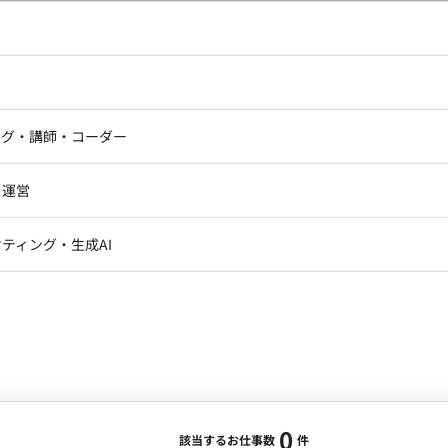
し広い条件設定で検索してみてください。
ドエンジニア
フロントエンジニア
ニア・Androidエンジニア
ゲームプログラマ・エンジニ
アートディレクター・クリエイ
ナー・UI/UXデザイナー
ンジニア
セキュリティエンジニア
ング・講師・コーダー
ター
ジニア・テクニカルサポート
AIエンジニア・機械学習エン
ー
Webライター
クデザイナー・CGデザイナー・イ
ジニア・Androidエンジニア
ゲームプログラマ・エンジニア
・運営
ター
ンジニア・テクニカルサポート
AIエンジニア・機械学習エンジニア
訳・その他ライター
レクター・プロデューサー・プロジェ
データアナリスト・データサ
ティング・生成AI
ジャー
・メディア運用
DX推進
ン
Unity
Objective-C
Python
ンサルタント・ITコンサルタント
ント・企画・セールス
採用・組織開発・制度設計
エンジニアリング
0
該当するお仕事数
件