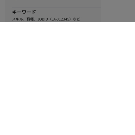
キーワード
スキル、職種、JOBID（JA-012345）など
0
該当するお仕事数
件
この条件で絞り込む
ル
利用規約
個人情報保護方針
サイトマップ