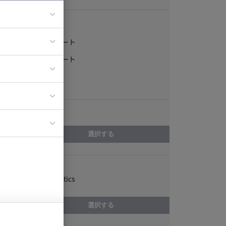
稼働形態
フルリモート
ア
一部リモート
ティブディレク
常駐
ジニア
エリア
イエンティスト
選択する
スキル
Google Analytics
選択する