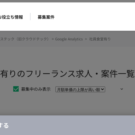
お役立ち情報
募集案件
ステック（旧クラウドテック）
>
Google Analytics
>
社員食堂有り
s 社員食堂有りのフリーランス求人・案件一覧
募集中のみ表示
仕事は見つかりませんでした。
する