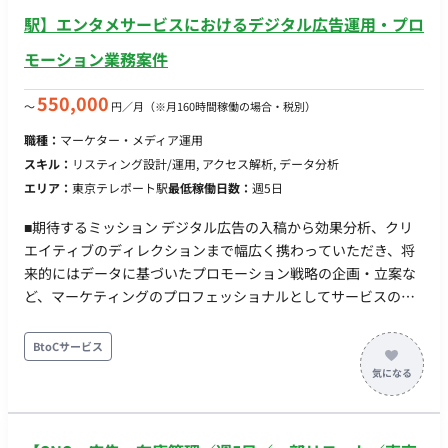
領域をリード ・エンジニア・PdMと連携してサービスサイト改
駅】エンタメサービスにおけるデジタル広告運用・プロ
善を推進 ■業務の流れ 1. 現状のサービスサイト・登録フローの
モーション業務案件
分析 2. toBマーケ施策の優先順位付け・計画策定 3. 施策実行
（コンテンツ・SEO・広告・イベント等） 4. 効果測定・改善サ
550,000
〜
円／月
（※月160時間稼働の場合・税別）
イクルの確立 5. 有料転換・アップセル施策の設計・実行 6. AI活
用 生成AI等を活用した業務効率化およびクリエイティブの質の
職種：
マーケター・メディア運用
向上へのチャレンジ ■働き方 ・開始日：2026年9月 ・フルリモ
スキル：
リスティング設計/運用, アクセス解析, データ分析
ート可 ・フレックス稼働OK ・週100時間稼働～からOK ・PC貸
エリア：
東京テレポート駅
最低稼働日数：
週5日
与
■期待するミッション デジタル広告の入稿から効果分析、クリ
エイティブのディレクションまで幅広く携わっていただき、将
来的にはデータに基づいたプロモーション戦略の企画・立案な
ど、マーケティングのプロフェッショナルとしてサービスのグ
ロースを牽引していただくことを期待しています。 ■担当工程
（業務範囲） まずはご経験に応じて、以下のサポート業務から
BtoCサービス
お任せします。 ・デジタル広告（SNS広告、SEM、アプリ広告
等）の入稿、日々の進捗管理、レポーティング ・広告クリエイ
ティブ（バナー・動画）の制作ディレクション、効果分析 ・各
種データ計測ツールを用いた効果測定と分析サポート ・最新の