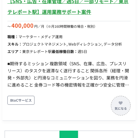
【SNS・広告・在庫管理／週5日／一部リモート／東京
広告媒体やアドテクノロジーの情報収集 （将来的にお任せした
いこと） ・データ分析に基づく広告戦略の立案、予算策定 ・新
テレポート駅】運用業務サポート案件
規広告媒体の選定と導入 ・代理店やメディアとの折衝 ・AIツー
ルなどを活用した広告運用業務の効率化・高度化 ■チーム体制
400,000
〜
円／月
（※月160時間稼働の場合・税別）
マーケティング事業部の少数精鋭チームへの配属となります。
職種：
マーケター・メディア運用
メンバー間で密にコミュニケーションを取りながら業務を進め
スキル：
プロジェクトマネジメント, Webディレクション, データ分析
ています。 ■業務の流れ 日々の数値管理やレポート作成、クリ
エリア：
東京テレポート駅
最低稼働日数：
週5日
エイティブディレクションを行いながら、週1～2日の出社日に
合わせて対面での意思疎通や戦略のすり合わせを行います。 ■
■期待するミッション 複数領域（SNS、在庫、広告、プレスリ
開発フェーズと予定 既存サービスのさらなるグロースフェーズ
リース）のタスクを遅滞なく遂行すること 関係各所（経理・開
におけるプロモーション運用および体制強化 ■案件の魅力 ・急
発・外部先）と円滑なコミュニケーションを図り、業務を円滑
成長中のエンタメサービスを自身のスキルでさらに成長させる
に進めること 金券コード等の機密情報を正確かつ安全に管理す
手応えを感じられます。 ・単なる運用サポートに留まらず、将
ること ■担当工程（業務範囲） 以下の4つの領域を幅広く担当い
来的には戦略立案や予算策定など、マーケターとして一段上の
ただきます。 SNS運用サポート：投稿文作成（簡易なもの）、
BtoCサービス
キャリアアップを目指せる環境です。 ■リモート稼働について
素材整理、外部へのクリエイティブ制作依頼、入稿・投稿後チ
・稼働スタイル：一部リモート（週1～2日の出社日以外はリモ
ェック 金券管理業務：在庫モニタリング、発注計画策定、社内
ートワーク可 ※応相談）
承認取得、取引先への発注、経理連携、開発チームへのコード
連携（Backlog使用） 広告入稿作業：各種広告プラットフォー
ム（Google、TikTok、X、LINE等）への素材・テキスト入稿お