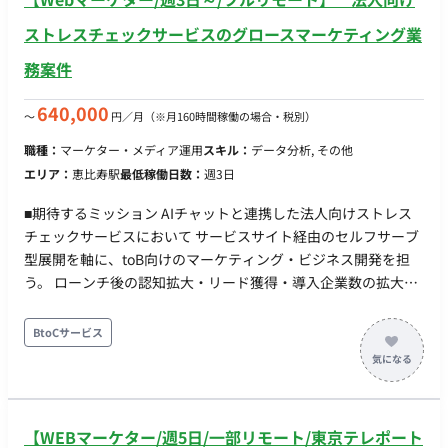
ストレスチェックサービスのグロースマーケティング業
務案件
640,000
〜
円／月
（※月160時間稼働の場合・税別）
職種：
マーケター・メディア運用
スキル：
データ分析, その他
エリア：
恵比寿駅
最低稼働日数：
週3日
■期待するミッション AIチャットと連携した法人向けストレス
チェックサービスにおいて サービスサイト経由のセルフサーブ
型展開を軸に、toB向けのマーケティング・ビジネス開発を担
う。 ローンチ後の認知拡大・リード獲得・導入企業数の拡大が
主なミッション。 ■担当工程（業務範囲） ・toBマーケ施策の立
案・実行（コンテンツ・SEO・広告・PR等） ・サービスサイト
BtoCサービス
を起点とした導線設計・改善 ・無料→有料転換率の向上施策
（フリーミアムモデルのグロース） ・パートナー・代理店開拓
（ENTルート強化） ・KPI設計・効果測定・改善サイクルの構
築 ※立ち上げから実行まで自走できる人材を想定 ■チーム体制
【WEBマーケター/週5日/一部リモート/東京テレポート
・事業オーナー ・マーケ人材として1名（今回募集）がマーケ