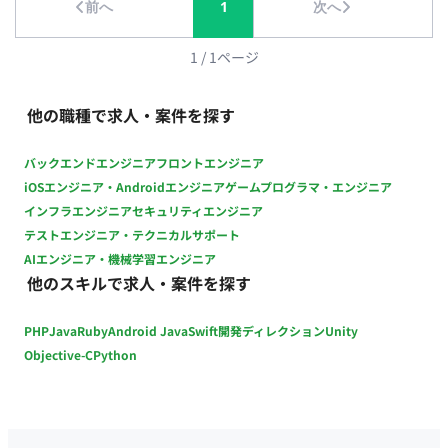
前へ
1
次へ
よび設定 プレスリリース対応（月1回程度）：原稿作成、校
正、配信サービスへの入稿・送付 ■チーム体制 マーケティング
部門のメンバーと連携しながら業務を進めていただきます。開
1
/
1
ページ
発チームや経理部門など、他部署とのやり取りも頻繁に発生し
ます。 ■業務の流れ 日次の在庫チェックやSNS投稿管理、週次
他の職種で求人・案件を探す
の広告入稿など、各業務のスケジュールに沿って自走していた
だきます。基本的にはチャットツール等での進捗報告を行いな
バックエンドエンジニア
フロントエンジニア
がら進めます。 ■開発環境（言語、FW、DB、インフラ、ツー
iOSエンジニア・Androidエンジニア
ゲームプログラマ・エンジニア
ル） OS：Windows／Mac ツール：Backlog、Excel（管理表更
インフラエンジニア
セキュリティエンジニア
新）、各種SNS管理画面、広告管理画面、チャットツール ■開
テストエンジニア・テクニカルサポート
発フェーズと予定 運用フェーズ（継続的な運用・保守および改
AIエンジニア・機械学習エンジニア
善） ■案件の魅力 SNS、広告、事務、ディレクションと幅広い
他のスキルで求人・案件を探す
スキルを実務で磨くことができます。 大手サービスの裏側を支
える、責任感とやりがいのある業務です。 リモートと出社のハ
PHP
Java
Ruby
Android Java
Swift
開発ディレクション
Unity
イブリッドスタイルで、柔軟な働き方が可能です。 ■リモート
稼働について 稼働スタイル：一部リモート（週2～3回出社、残
Objective-C
Python
りはリモート可） MTG頻度：適宜実施（週数回程度）