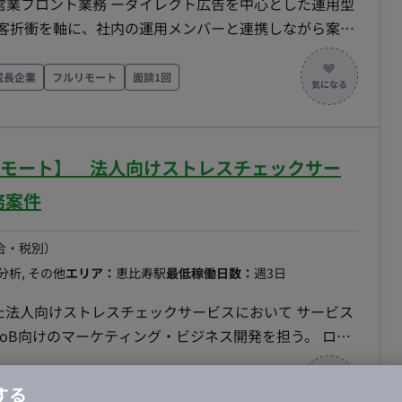
営業フロント業務 ーダイレクト広告を中心とした運用型
顧客折衝を軸に、社内の運用メンバーと連携しながら案件
振り返り資料作成／社内外のデイリーコミュニケーション
成長企業
フルリモート
面談1回
ごと」として伴走できる。業務委託でも“外注”ではな
アント事業目線：広告数値の改善に留まらず、クライアン
材ビジネスの構造に理解が深い。 ・スピード×丁寧さ：
ルリモート】 法人向けストレスチェックサー
、レスポンスの速さを信頼構築の武器にできる ・ハブと
イアントの間に立ちアカウントリーディングの立ち回り
務案件
稼働時間の中で自分で優先順位をつけて進められる ・
クや弊社の優先度などの意向も受け止め、やり方を柔軟
合・税別）
分析, その他
エリア：
恵比寿駅
最低稼働日数：
週3日
広告専任コンサルタント（運用担当）およびクリエイティ
した法人向けストレスチェックサービスにおいて サービス
oB向けのマーケティング・ビジネス開発を担う。 ロー
品使用
ッション。 ■担当工程（業務範囲） ・
SEO・広告・PR等） ・サービスサイトを起点とした導
Bサービス
BtoCサービス
する