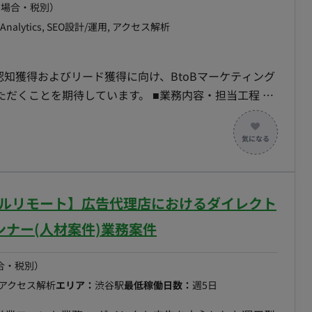
の場合・税別）
eAnalytics, SEO設計/運用, アクセス解析
認知獲得およびリード獲得に向け、BtoBマーケティング
待しています。 ■業務内容・担当工程 新
グ業務全般を担当していただきます。 デジタル広告運
企画・制作、オフライン施策など多岐にわたるマーケティ
担当工程】要件定義・設計・実
フルリモート】広告代理店におけるダイレクト
ナー(人材案件)業務案件
合・税別）
アクセス解析
エリア：
渋谷駅
最低稼働日数：
週5日