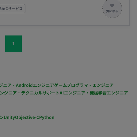
社日以外はリモートワーク可 ※応相談）
BtoCサービス
タリング、発注計画
携、開発チームへのコード連携（Backlog使用） 広
gle、TikTok、X、LINE等）への素材・テキスト入稿
1
ーと連携しながら業務を進めていただきます。開発チーム
流れ 日次の在庫チェックや
業務のスケジュールに沿って自走していただきます。基本
発環境（言語、FW、DB、イン
ジニア・Androidエンジニア
ゲームプログラマ・エンジニア
ンジニア・テクニカルサポート
AIエンジニア・機械学習エンジニア
部リモー
ン
Unity
Objective-C
Python
週2～3回出社、残りはリモート可） MTG頻度：適宜実施（週数回程度）