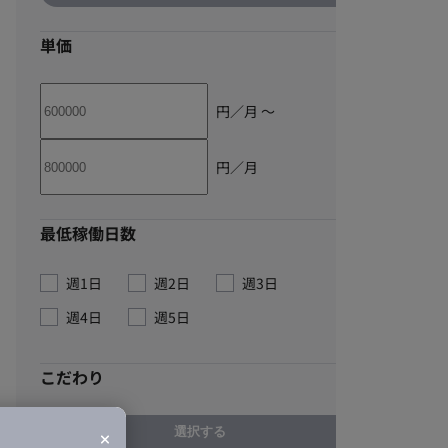
単価
円／月 〜
円／月
最低稼働日数
週1日
週2日
週3日
週4日
週5日
こだわり
選択する