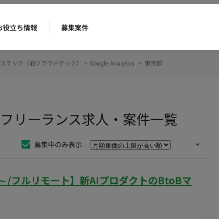
お役立ち情報
募集案件
ステック（旧クラウドテック）
>
Google Analytics
>
東京都
ticsのフリーランス求人・案件一覧
募集中のみ表示
～/フルリモート】新AIプロダクトのBtoBマ