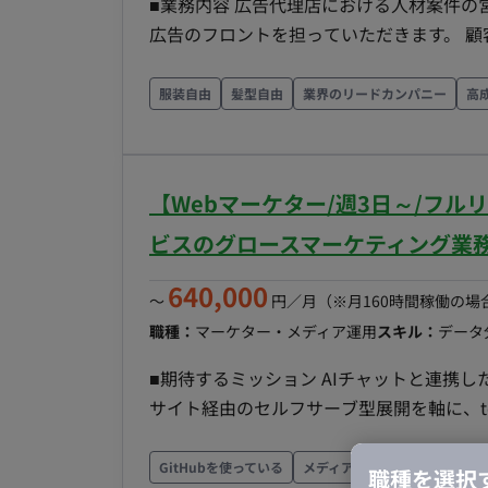
■業務内容 広告代理店における人材案件の
広告のフロントを担っていただきます。 
を推進していただきます。 ーレポート／
／CRディレクション ■求める人物像（スタンス・マインド） ・オーナーシップ：運用チームに任せ
服装自由
髪型自由
業界のリードカンパニー
高
きりにせず、案件のゴール達成まで「自分
く“チームの一員”として動ける ・クライ
トの事業KPIから逆算して提案できる。人
【Webマーケター/週3日～/フ
日中の即レス・こまめな報連相を苦にせず
しての協働姿勢：社内運用メンバーとクラ
ビスのグロースマーケティング業
ができる。 ・自走力・段取り力：限られた
640,000
素直さ・アップデート意欲：フィードバッ
〜
円／月
（※月160時間稼働の場
に変えられる ■ チーム体制 フロント体制：本ポジションの担当プランナー 1名（1社専任コミッ
職種：
マーケター・メディア運用
スキル：
データ
ト） バックオフィス・サポート：社内の
■期待するミッション AIチャットと連携
ブ制作チーム ■稼働について 開始日：即日 リモート可否：参画当初は出社いただき、その後フルリ
サイト経由のセルフサーブ型展開を軸に、t
モート可 働き方：月80時間程度 PC：貸与
ンチ後の認知拡大・リード獲得・導入企業数の拡大が主なミ
toBマーケ施策の立案・実行（コンテンツ・
GitHubを使っている
メディア掲載実績あり
Bto
職種を選択