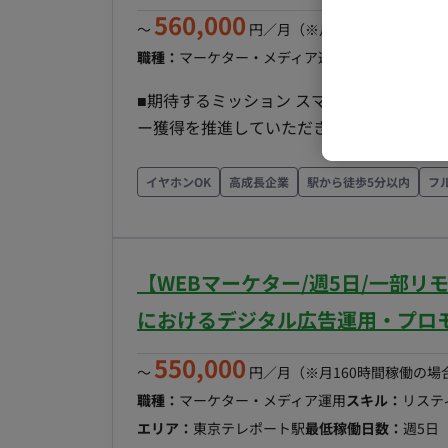
管理などの「コンソール運用作業」自体は
560,000
〜
円／月
（※月160時間稼働の場
ー自身は「顧客折衝とクリエイティブ戦略」に特化します。 ■ チーム
職種：
マーケター・メディア運用
スキル：
リステ
ョンの担当プランナー 1名（1社専任コミッ
コンサルタント（運用担当）およびクリエイティブ制作チーム ■ 業
■期待するミッション スマホゲームのロ
朝報告にて当日の運用方針（訴求別コスト
ー獲得を推進していただきます。 広告戦
問に対する都度打ち返し（効果不調時のリ
き、事業成果の最大化に貢献いただくことを期待しています。 ■業
リー打合せ。 ・週次（ウィークリー）: L
案】 ・ゲームアプリの集客戦略立案 ・広告予
イヤホンOK
高成長企業
駅から徒歩5分以内
フ
間）、全体定例（1.5時間）の実施。週1回
運用】 ・各種広告媒体の運用 ・配信結果の分析 ・
分析に基づく新規クリエイティブのディレ
ブ改善】 ・広告クリエイティブの企画提案 ・訴
案。 ■稼働について 開始日：即日 リモート可否：フルリモート可 働き方：8時間×週5日 PC：貸与
析】 ・広告効果測定 ・レポーティング ・ユーザー獲得状況の分
品使用
【WEBマーケター/週5日/一部
当者 ・外部パートナー企業 ■媒体 Google広告 Meta広告 TikTok広告 X広告 ■働き方 ・稼働量：応
相談 ・リモート稼働：フルリモート ・フ
におけるデジタル広告運用・プロ
550,000
〜
円／月
（※月160時間稼働の場
職種：
マーケター・メディア運用
スキル：
リステ
エリア：
東京テレポート駅
最低稼働日数：
週5日