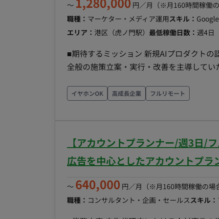
1,280,000
〜
円／月
（※月160時間稼働
職種：
マーケター・メディア運用
スキル：
Googl
エリア：
港区（虎ノ門駅）
最低稼働日数：
週4日
■期待するミッション 新規AIプロダクトの
全般の施策立案・実行・改善を主導していただくことを期
AIプロダクトにおけるBtoBマーケティン
用、LP改善、アクセス解析、コンテンツ
イヤホンOK
高成長企業
フルリモート
ング施策の実行およびディレクションを行っていただきます。 【
装・テスト・保守運用 ■働き方 ・ 稼働量：週4日〜（32H/週〜） ・ リモート稼働：フルリモート
・ フレックス稼働：不可
【アカウントプランナー/週3日/
広告を中心としたアカウントプラン
640,000
〜
円／月
（※月160時間稼働の場
職種：
コンサルタント・企画・セールス
スキル：