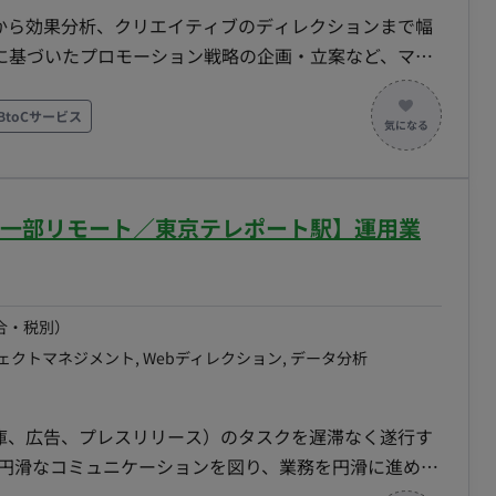
稿から効果分析、クリエイティブのディレクションまで幅
に基づいたプロモーション戦略の企画・立案など、マー
ービスのグロースを牽引していただくことを期待してい
BtoCサービス
広告等）の入稿、日々の進捗管理、レポーティング ・広告
ィレクション、効果分析 ・各種データ計測ツールを用い
体やアドテクノロジーの情報収集 （将来的にお任せし
／一部リモート／東京テレポート駅】運用業
の立案、予算策定 ・新規広告媒体の選定と導入 ・代理
告運用業務の効率化・高度化 ■チーム体制 マー
属となります。メンバー間で密にコミュニケーションを
合・税別）
出社日に合わせて対面での意思疎通や戦略のすり合わせを
ェクトマネジメント, Webディレクション, データ分析
用サポートに留まらず、将来的には戦略立案や予算策定な
です。 ■リモート稼働について ・稼