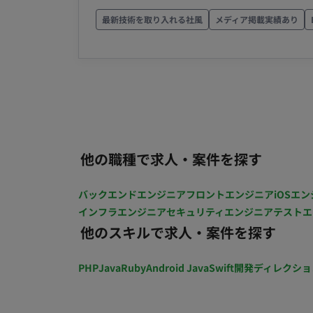
こと 金券コード等の機密情報を正確かつ安全に管理すること ■担当工程（業務範囲） 以下の4つの
働スタイル：一部リモート（週1～2日の出
領域を幅広く担当いただきます。 SNS運用サポート：投稿文作成（簡易なもの）、素材整理、外部
最新技術を取り入れる社風
メディア掲載実績あり
へのクリエイティブ制作依頼、入稿・投稿後チェック 金券管理業務：在庫モニ
策定、社内承認取得、取引先への発注、経理連
告入稿作業：各種広告プラットフォーム（Goo
および設定 プレスリリース対応（月1回程度）：原稿作成、校正、配信サービスへの入稿・送付 ■
チーム体制 マーケティング部門のメンバ
や経理部門など、他部署とのやり取りも頻繁に発生します。 ■業務の
SNS投稿管理、週次の広告入稿など、各
他の職種で求人・案件を探す
的にはチャットツール等での進捗報告を行いながら進めます。 ■開
フラ、ツール） OS：Windows／Mac ツール：Backlog、Excel（管理表更新）、各種SNS管理画
バックエンドエンジニア
フロントエンジニア
iOSエン
面、広告管理画面、チャットツール ■開発フェーズと予定 運用フェーズ（継続的な運用・保守およ
インフラエンジニア
セキュリティエンジニア
テストエ
び改善） ■案件の魅力 SNS、広告、事務、ディレクションと幅広いスキルを実務で磨くことができ
他のスキルで求人・案件を探す
ます。 大手サービスの裏側を支える、責任感とやりがいのある業務です。 リモートと出社のハイブ
リッドスタイルで、柔軟な働き方が可能です。 ■リモート稼働について 稼働スタイル：一
PHP
Java
Ruby
Android Java
Swift
開発ディレクショ
ト（