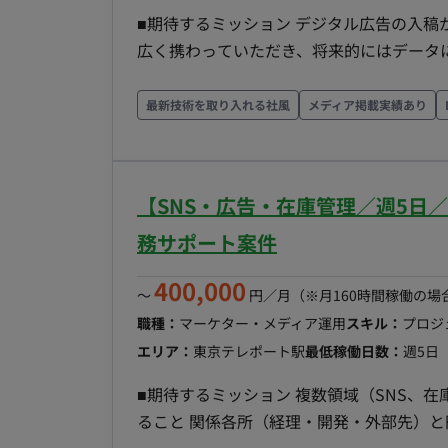
■期待するミッション デジタル広告の入
広く携わっていただき、将来的にはデータ
ケティングのプロフェッショナルとしてサ
ます。 ■担当工程（業務範囲） まずはご経験に応じて、以下のサポート業務からお任せします。 ・
最新技術を取り入れる社風
メディア掲載実績あり
デジタル広告（SNS広告、SEM、アプリ
クリエイティブ（バナー・動画）の制作デ
た効果測定と分析サポート ・最新の広告媒
【SNS・広告・在庫管理／週5日
たいこと） ・データ分析に基づく広告戦略
店やメディアとの折衝 ・AIツールなどを活用した広
務サポート案件
ケティング事業部の少数精鋭チームへの配
400,000
取りながら業務を進めています。 ■業務の流れ 日々の数値管理やレポート作成、クリエイティブデ
〜
円／月
（※月160時間稼働の場
ィレクションを行いながら、週1～2日の
職種：
マーケター・メディア運用
スキル：
プロジ
行います。 ■開発フェーズと予定 既存サービスのさらなるグロースフェーズにおけるプロモーショ
エリア：
東京テレポート駅
最低稼働日数：
週5日
ン運用および体制強化 ■案件の魅力 ・急成長中のエンタメサービスを自身のスキルでさらに成長さ
■期待するミッション 複数領域（SNS、在庫、広告、プレスリリース）のタスクを遅滞なく遂行す
せる手応えを感じられます。 ・単なる運
ること 関係各所（経理・開発・外部先）と円滑なコミュニケーションを図り、業務を円滑に進める
ど、マーケターとして一段上のキャリアアップを目指せる環境