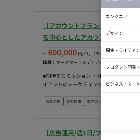
線設計・改善 ・無料→有料転換率の向上施
代理店開拓（ENTルート強化） ・KPI設
エンジニア
で自走できる人材を想定 ■チーム体制 ・事業オーナー ・マーケ人材として1名（今回募集）がマー
【アカウントプランナー/週5日/
ケ領域をリード ・エンジニア・PdMと連携してサービスサ
バックエン
デザイン
サービスサイト・登録フローの分析 2. to
を中心としたアカウントプランナ
iOSエンジ
テンツ・SEO・広告・イベント等） 4. 効
Webデザイ
インフラエ
600,000
編集・ライティ
策の設計・実行 6. AI活用 生成AI等
〜
円／月
（※月160時間稼働の場
テストエン
ャレンジ ■働き方 ・開始日：2026年9月 ・フルリモート可 ・フレックス稼働OK ・週100時間稼働
職種：
マーケター・メディア運用
スキル：
Webコーダ
アクセ
グラフィッ
プロダクト開発
～からOK ・PC貸与
ラストレー
編集者・翻
■期待するミッション ・Meta広告（月予算
Webディ
イアントのマーケティング成果（CV・CP
ビジネス・マーケ
クトマネー
リレーション（デイリー/ウィークリーで
マーケター
システムコ
た次の一手を主体的に提案・実行し続けること。 ■商材 女性向けデザインスクール ■
服装自由
髪型自由
業界のリードカンパニー
高
コンサルタ
務範囲） ・アカウントプランニングおよ
プロンプト
気通貫） ・具体的には、日次の数値報告・
出、LPO・クリエイティブ（CR）の定例
【広告運用/週1日/フルリモート
軸の選定、構成案の作成、デザイナーへの発