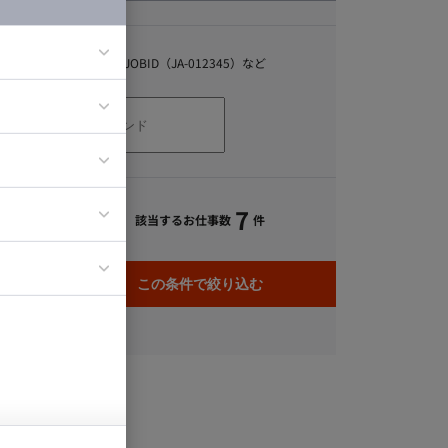
キーワード
スキル、職種、JOBID（JA-012345）など
ア
ティブディレク
ジニア
7
該当するお仕事数
件
イエンティスト
この条件で絞り込む