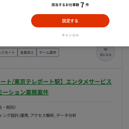
、社内の専任コンサルタントが担当するため、プランナ
7
該当するお仕事数
件
合・税別）
体制 フロント体制：本ポジシ
ィング設計/運用
エリア：
新橋
最低稼働日数：
週1日
ト） バックオフィス・サポート：社内のMeta広告専任
設定する
務の流れ ・日次（デイリー）:
ーンチおよびグロースに向けて、広告運用を通じたユーザ
報告・件数予測）をテキスト共有。日中の顧客からの質
略の立案から配信後の改善提案まで一貫して担当いただ
キャンセル
カバリー策、好調時の増枠提案など）、15分程度のデイ
務内容・担当工程 【広告戦略立
PO定例（30分）、クリエイティブ（CR）定例（1時
算配分の設計 ・媒体選定および配信方針策定 【広告
ルリモート
急募求人
ゲーム案件
のシミュレーション（SIM）提出。 ・随時: 配信結果の
KPI管理および改善施策の実行 【クリエイティ
クション、教育業界のトレンドに応じた新規訴求の起
求内容の改善提案 ・ABテストの実施 【データ分
析 ■チーム体制 ・クライアント担
リモート/東京テレポート駅】エンタメサービス
レックス稼働：応相談
モーション業務案件
合・税別）
ィング設計/運用, アクセス解析, データ分析