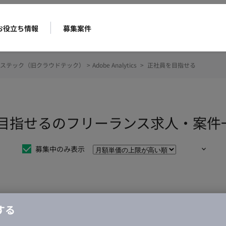
お役立ち情報
募集案件
ステック（旧クラウドテック）
>
Adobe Analytics
>
正社員を目指せる
 正社員を目指せるのフリーランス求人・案
募集中のみ表示
仕事は見つかりませんでした。
する