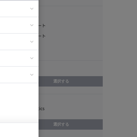
稼働形態
フルリモート
ア
一部リモート
ティブディレク
常駐
ジニア
エリア
イエンティスト
選択する
スキル
Adobe Analytics
選択する