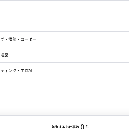
し広い条件設定で検索してみてください。
ドエンジニア
フロントエンジニア
ニア・Androidエンジニア
ゲームプログラマ・エンジニ
アートディレクター・クリエイ
ナー・UI/UXデザイナー
ンジニア
セキュリティエンジニア
ング・講師・コーダー
ター
ジニア・テクニカルサポート
AIエンジニア・機械学習エン
ー
Webライター
クデザイナー・CGデザイナー・イ
ジニア・Androidエンジニア
ゲームプログラマ・エンジニア
・運営
ター
ンジニア・テクニカルサポート
AIエンジニア・機械学習エンジニア
訳・その他ライター
レクター・プロデューサー・プロジェ
データアナリスト・データサ
ティング・生成AI
ジャー
・メディア運用
DX推進
ン
Unity
Objective-C
Python
ンサルタント・ITコンサルタント
ント・企画・セールス
採用・組織開発・制度設計
エンジニアリング
0
該当するお仕事数
件