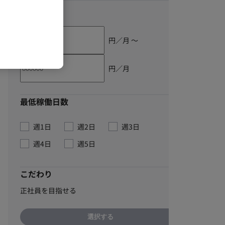
単価
円／月 〜
円／月
最低稼働日数
週1日
週2日
週3日
週4日
週5日
こだわり
正社員を目指せる
選択する