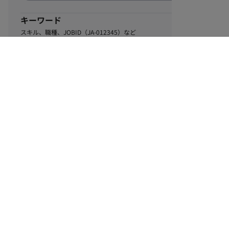
キーワード
スキル、職種、JOBID（JA-012345）など
0
該当するお仕事数
件
この条件で絞り込む
ル
利用規約
個人情報保護方針
サイトマップ