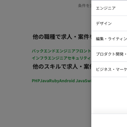
条件を変更するか、もう少
エンジニア
バックエン
デザイン
iOSエンジ
他の職種で求人・案件を探す
Webデザイ
インフラエ
編集・ライティ
テストエン
Webコーダ
グラフィッ
バックエンドエンジニア
フロントエンジニア
iOSエン
プロダクト開発
ラストレー
インフラエンジニア
セキュリティエンジニア
テストエ
編集者・翻
他のスキルで求人・案件を探す
Webディ
ビジネス・マーケ
クトマネー
マーケター
PHP
Java
Ruby
Android Java
Swift
開発ディレクショ
システムコ
コンサルタ
プロンプト